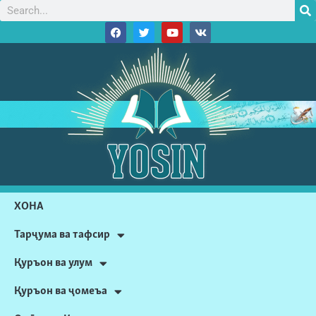
ХОНА
Тарҷума ва тафсир
Қуръон ва улум
Қуръон ва ҷомеъа