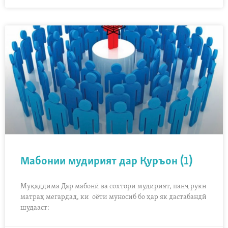
Мабонии мудирият дар Қуръон (1)
Муқаддима Дар мабонӣ ва сохтори мудирият, панҷ рукн
матраҳ мегардад, ки оёти муносиб бо ҳар як дастабандӣ
шудааст: