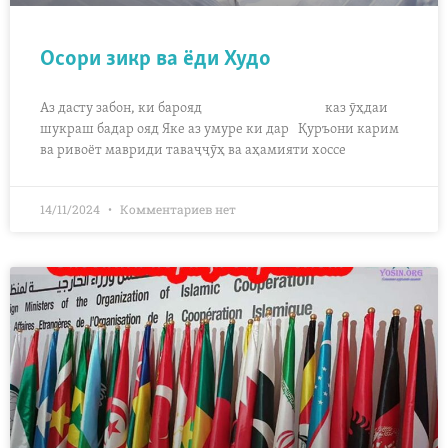
Осори зикр ва ёди Худо
Аз дасту забон, ки барояд каз ӯҳдаи
шукраш бадар ояд Яке аз умуре ки дар Қуръони карим
ва ривоёт мавриди таваҷҷӯҳ ва аҳамияти хоссе
14/11/2024
Комментариев нет