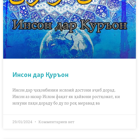
Инсон дар Қуръон
Инсон дар ҷаҳонбинии исломӣ достони аҷиб дорад.
Инсон аз назар Ислом фақат як ҳайвони ростқомат, ки
нохуни паҳн дораду бо ду по роҳ меравад ва
29/01/2024
Комментариев нет