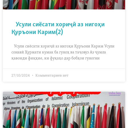
Усули сиёсати хориҷӣ аз нигоҳи
Қуръони Карим(2)
Усули сиёсати хориҷӣ аз нигоҳи Қуръони Карим Усули
сонавӣ Ҳурмати кумак ба гуноҳ ва таҷовуз Аз ҷумла
қавоиди фиқҳие, ки фуқаҳо дар бобҳои гуногни
27/10/2024
Комментариев нет