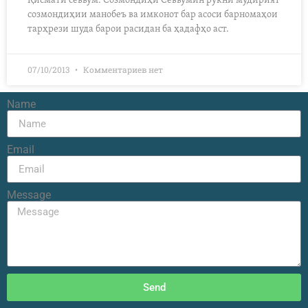
Қисмати севвум: Созмондиҳӣ Севвумин рукни мудирият
созмондиҳии манобеъ ва имконот бар асоси барномаҳои
тарҳрези шуда барои расидан ба ҳадафҳо аст.
07/10/2013
Комментариев нет
Name
Email
Message
Send