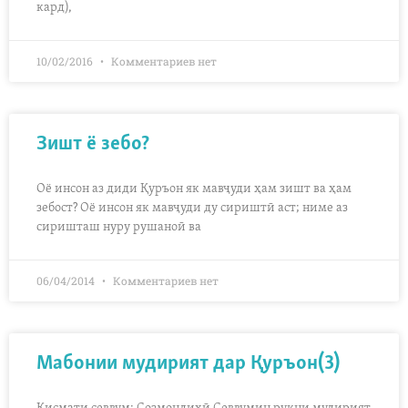
кард),
10/02/2016
Комментариев нет
Зишт ё зебо?
Оё инсон аз диди Қуръон як мавҷуди ҳам зишт ва ҳам
зебост? Оё инсон як мавҷуди ду сириштӣ аст; ниме аз
сиришташ нуру рушаноӣ ва
06/04/2014
Комментариев нет
Мабонии мудирият дар Қуръон(3)