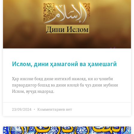
Ислом, дини ҳамагонӣ ва ҳамешагӣ
Ҳар инсоне бояд дине интихоб намояд, ки аз ҷониби
парвардигор бошад ва дини илоҳӣ ба ҷуз дини мубини
Ислом, вуҷуд надорад.
23/09/2024
Комментариев нет