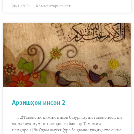
20/11/2021
Комментариев нет
Арзишҳои инсон 2
… 2)Тавоноии илмии инсон бузургтарин тавоноиест, ки
як махлуқ мумкин аст дошта бошад: Тамомии
исмҳоро[1] ба Одам омӯхт (ӯро ба ҳамаи ҳақиқатҳо ошно