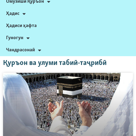
Омӯзиши Қуръон
Ҳадис
Ҳадиси ҳафта
Гуногун
Чандрасонаӣ
Қуръон ва улуми табиӣ-таҷрибӣ