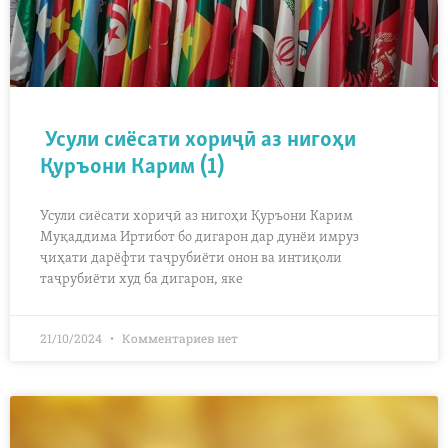
Усули сиёсати хориҷӣ аз нигоҳи
Қуръони Карим (1)
Усули сиёсати хориҷӣ аз нигоҳи Қуръони Карим
Муқаддима Иртибот бо дигарон дар дунёи имруз
ҷиҳати дарёфти таҷрубиёти онон ва интиқоли
таҷрубиёти худ ба дигарон, яке
21/10/2024
Комментариев нет