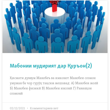
Мабонии мудирият дар Қуръон(2)
Қисмати дуввум Манобеъ ва имконот Манобеи созмон
умуман ба чор гурӯҳ тақсим мешавад: А) Манобеи молӣ
Б) Манобеи физикӣ В) Манобеи инсонӣ Г) Равияҳои
созмонӣ
02/12/2021
Комментариев нет