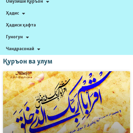
Омӯзиши Қуръон
Ҳадис
Ҳадиси ҳафта
Гуногун
Чандрасонаӣ
Қуръон ва улум