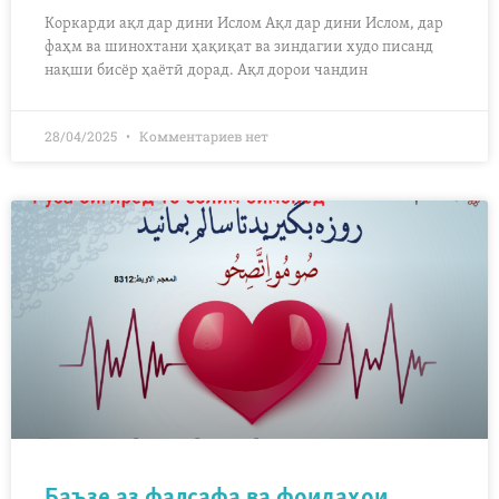
Коркарди ақл дар дини Ислом Ақл дар дини Ислом, дар
фаҳм ва шинохтани ҳақиқат ва зиндагии худо писанд
нақши бисёр ҳаётӣ дорад. Ақл дорои чандин
28/04/2025
Комментариев нет
Баъзе аз фалсафа ва фоидаҳои