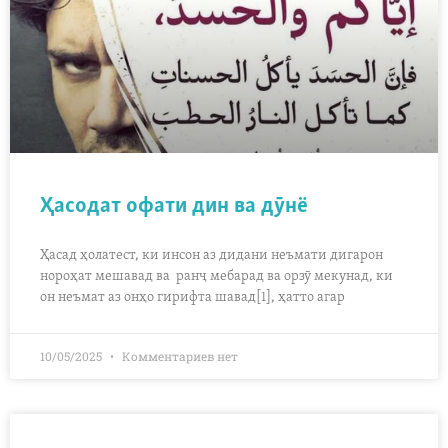
Ҳасодат офати дин ва дӯнё
Ҳасад ҳолатест, ки инсон аз дидани неъмати дигарон
нороҳат мешавад ва ранҷ мебарад ва орзӯ мекунад, ки
он неъмат аз онҳо гирифта шавад[1], ҳатто агар
10/05/2025
Комментариев нет