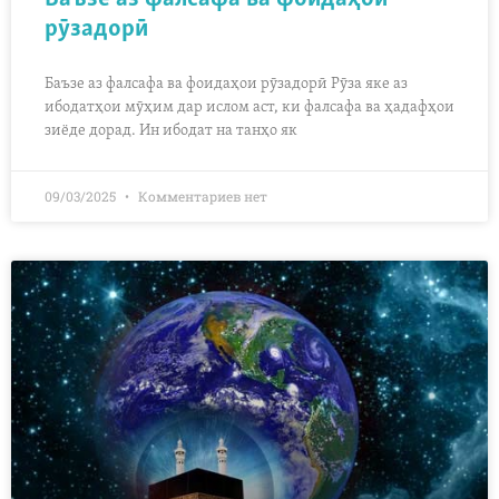
рӯзадорӣ
Баъзе аз фалсафа ва фоидаҳои рӯзадорӣ Рӯза яке аз
ибодатҳои мӯҳим дар ислом аст, ки фалсафа ва ҳадафҳои
зиёде дорад. Ин ибодат на танҳо як
09/03/2025
Комментариев нет