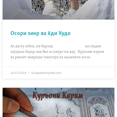
Осори зикр ва ёди Худо
Аз дасту забон, ки барояд каз ӯҳдаи
шукраш бадар ояд Яке аз умуре ки дар Қуръони карим
ва ривоёт мавриди таваҷҷӯҳ ва аҳамияти хоссе
14/11/2024
Комментариев нет