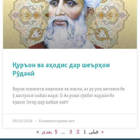
Қуръон ва аҳодис дар шеърҳои
Рӯдакӣ
Барои шинохти андешаи як инсон, аз ду роҳ метавон ба
ӯ дастраси пайдо кард: 1) Аз роҳи сӯҳбат кардан бо
худаш (агар дар қайди ҳаёт
29/10/2024
Комментариев нет
5
…
3
2
1
« قبلی
بعدی »