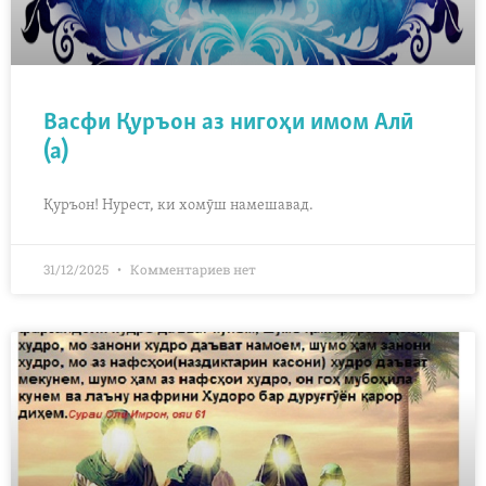
Васфи Қуръон аз нигоҳи имом Алӣ
(а)
Қуръон! Нурест, ки хомӯш намешавад.
31/12/2025
Комментариев нет