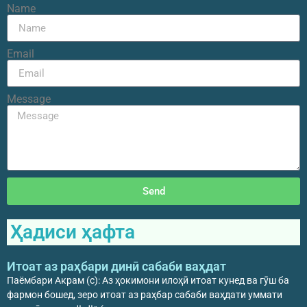
Name
Email
Message
Send
Ҳадиси ҳафта
Итоат аз раҳбари динӣ сабаби ваҳдат
Паёмбари Акрам (с): Аз ҳокимони илоҳӣ итоат кунед ва гӯш ба
фармон бошед, зеро итоат аз раҳбар сабаби ваҳдати уммати