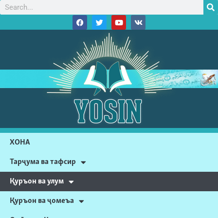
ХОНА
Тарҷума ва тафсир
Қуръон ва улум
Қуръон ва ҷомеъа