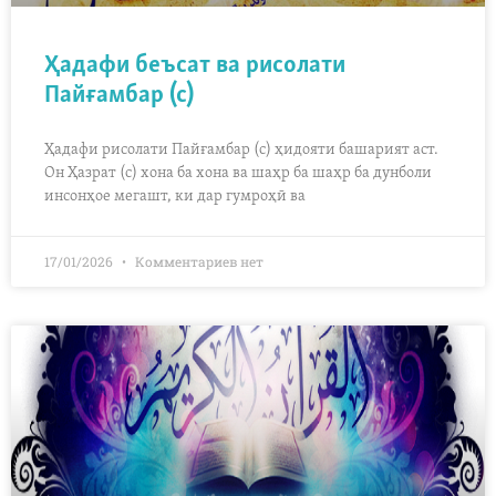
Ҳадафи беъсат ва рисолати
Пайғамбар (с)
Ҳадафи рисолати Пайғамбар (с) ҳидояти башарият аст.
Он Ҳазрат (с) хона ба хона ва шаҳр ба шаҳр ба дунболи
инсонҳое мегашт, ки дар гумроҳӣ ва
17/01/2026
Комментариев нет