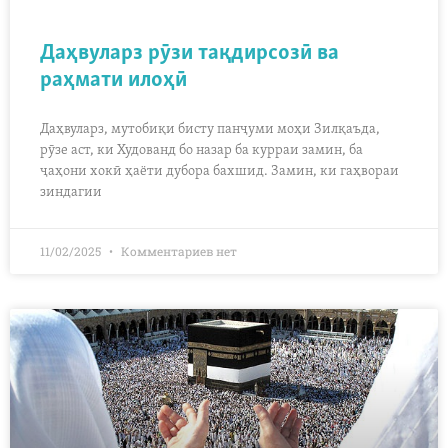
Даҳвуларз рӯзи тақдирсозӣ ва
раҳмати илоҳӣ
Даҳвуларз, мутобиқи бисту панҷуми моҳи Зилқаъда,
рӯзе аст, ки Худованд бо назар ба курраи замин, ба
ҷаҳони хокӣ ҳаёти дубора бахшид. Замин, ки гаҳвораи
зиндагии
11/02/2025
Комментариев нет