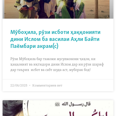
Мӯбоҳила, рӯзи исботи ҳаққонияти
дини Ислом ба василаи Аҳли Байти
Паёмбари акрам(с)
Рӯзи Мӯбоҳила бар тамоми мусулмонони ҷаҳон, ки
ҳаққоният ва иқтидори дини Ислом дар ин рӯзи шариф
дар таърих исбот ва сабт шуда аст, муборак бод!
22/06/2025
Комментариев нет