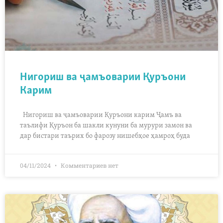
Нигориш ва ҷамъоварии Қуръони
Карим
Нигориш ва ҷамъоварии Қуръони карим Ҷамъ ва
таълифи Қуръон ба шакли кунуни ба мурури замон ва
дар бистари таърих бо фарозу нишебҳое ҳамроҳ буда
04/11/2024
Комментариев нет