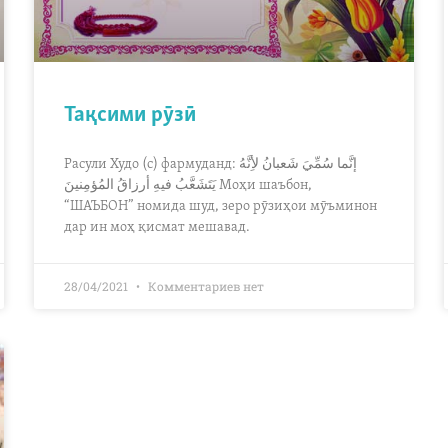
Тақсими рӯзӣ
Расули Худо (с) фармуданд: إنَّما سُمِّيَ شَعبانُ لأِنَّهُ
يَتَشَعَّبُ فيهِ أرزاقُ المُؤمِنينَ Моҳи шаъбон,
“ШАЪБОН” номида шуд, зеро рӯзиҳои мӯъминон
дар ин моҳ қисмат мешавад.
28/04/2021
Комментариев нет