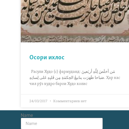
Осори ихлос
Расули Худо (с) фармуданд: مَن أخلَصَ لِلّهِ أربَعينَ
صَباحا ظَهَرَت ينابيعُ الحِکمَةِ مِن قَلبِهِ عَلى لِسانِهِ. Ҳар кас
чил рӯз худро барои Худо холис
24/03/2017
Комментариев нет
Name