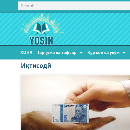
ХОНА
Тарҷума ва тафсир
Қуръон ва улум
Иқтисодӣ