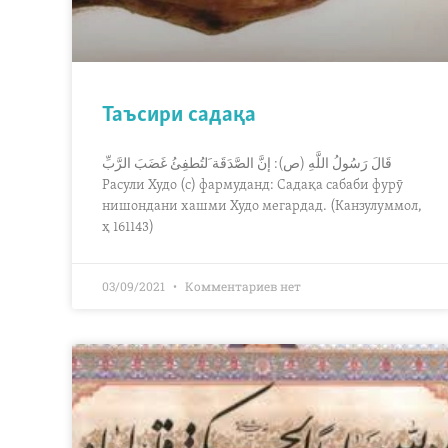
Таъсири садақа
قَالَ رَسُولُ اللَّهِ (ص): إنَّ الصَّدَقَة َلتُطفِئُ غَضَبَ الرَّبِّ
Расули Худо (с) фармуданд: Садақа сабаби фурӯ
нишондани хашми Худо мегардад. (Канзулуммол,
ҳ 161143)
03/09/2021
Комментариев нет