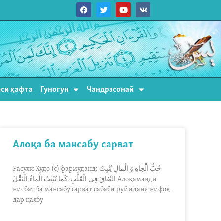
си ҳафта
Гуногун
Чандрасонаӣ
Алоқа ба мансабу сарват
Расули Худо (с) фармуданд: حُبُّ الْجاهِ وَ الْمالِ یُنْبِتُ
النِّفاقَ فِى الْقَلْبِ،كَما یُنْبِتُ الْماءُ الْبَقْلَ Алоқамандӣ
нисбат ба мансабу сарват сабаби рӯйидани нифоқ
дар қалбу