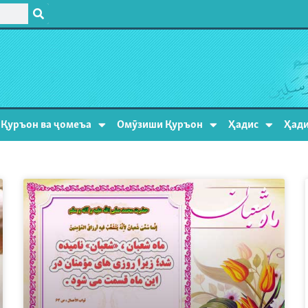
Қуръон ва ҷомеъа
Омӯзиши Қуръон
Ҳадис
Ҳади