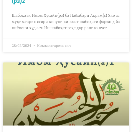
(рз)2
Шабоҳати Имом Ҳусайн(рз) ба Паёмбари Акрам(с) Яке аз
муҳимтарин осори қонуни виросат шабоҳати фарзанд ба
ниёкони худ аст. Ин шабоҳат гоҳе дар ранг ва пуст
28/02/2024
Комментариев нет