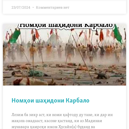
23/07/2024
Комментариев нет
Номҳои шаҳидони Карбало
Лозим ба зикр аст, ки номи ҳафтоду ду тане, ки дар ин
мақола омадааст, касоне ҳастанд, ки аз Мадинаи
мунавара ҳамроҳи имом Ҳусайн(а) буданд ва