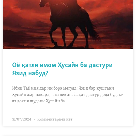
Оё қатли имом Ҳусайн ба дастури
Язид набуд?
Ибни Таймия дар ин бора мегӯяд: Язид бар куштани
Ҳусайн амр накард … ва лекин, фақат дастур дода буд, ки
аз дохил шудани Ҳусайн ба
31/07/2024
Комментариев нет