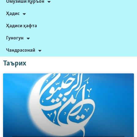
Омӯзиши Қуръон
Ҳадис
Ҳадиси ҳафта
Гуногун
Чандрасонаӣ
Таърих