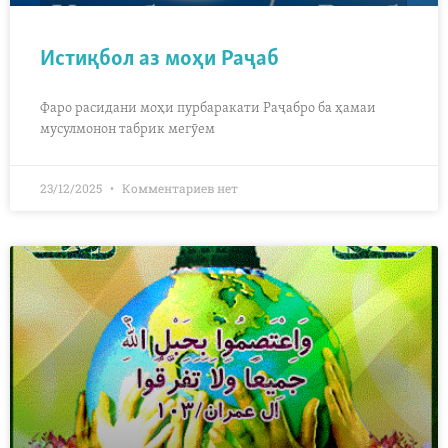
Истиқбол аз моҳи Раҷаб
Фаро расидани моҳи пурбаракати Раҷабро ба ҳамаи
мусулмонон табрик мегӯем
23/12/2025
Комментариев нет