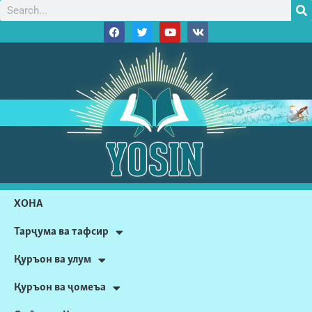
ХОНА
Тарҷума ва тафсир
Қуръон ва улум
Қуръон ва ҷомеъа