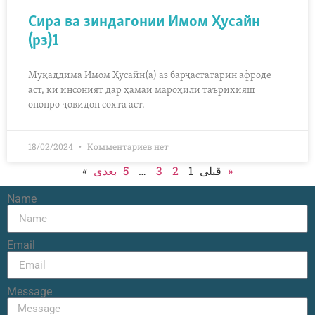
Сира ва зиндагонии Имом Ҳусайн
(рз)1
Муқаддима Имом Ҳусайн(а) аз барҷастатарин афроде
аст, ки инсоният дар ҳамаи мароҳили таърихияш
ононро ҷовидон сохта аст.
18/02/2024
Комментариев нет
5
…
3
2
1
« قبلی
بعدی »
Name
Email
Message