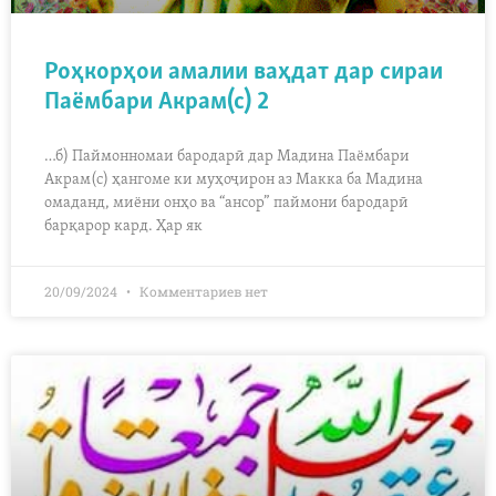
Роҳкорҳои амалии ваҳдат дар сираи
Паёмбари Акрам(с) 2
…б) Паймонномаи бародарӣ дар Мадина Паёмбари
Акрам(с) ҳангоме ки муҳоҷирон аз Макка ба Мадина
омаданд, миёни онҳо ва “ансор” паймони бародарӣ
барқарор кард. Ҳар як
20/09/2024
Комментариев нет