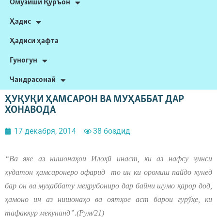
Омӯзиши Қуръон
Ҳадис
Ҳадиси ҳафта
Гуногун
Чандрасонаӣ
ҲУҚУҚИ ҲАМСАРОН ВА МУҲАББАТ ДАР
ХОНАВОДА
17 декабря, 2014
38 боздид
“Ва яке аз нишонаҳои Илоҳ
ӣ
инаст, ки аз нафсу ҷинси
худатон ҳамсаронеро офарид то ин ки оромиш пайдо кунед
бар он ва муҳаббату меҳрубониро дар байни шумо қарор дод,
ҳамоно ин аз нишонаҳо ва оятҳое аст барои гурўҳе, ки
тафаккур мекунанд”.(Рум/21)