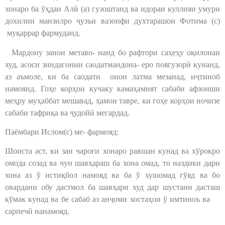
хонаро ба ўҳдаи Алӣ (а) гузоштанд ва идораи куллияи умури
дохилии манзилро ҷузъи вазоифи духтарашон Фотима (с)
муқаррар фармуданд.
Мардону занон метаво- нанд бо рафтори саҳеҳу оқилонаи
худ, асоси зиндагонии саодатмандона- еро поягузорӣ кунанд,
аз аъмоле, ки ба саодати онон латма мезанад, иҷтиноб
намоянд. Гоҳе корҳои кучаку камаҳамият сабаби афзоиши
меҳру муҳаббат мешавад, ҳамон тавре, ки гоҳе корҳои ночизе
сабаби тафриқа ва ҷудойӣ мегардад.
Паёмбари Ислом(с) ме- фармояд:
Шоиста аст, ки зан чароғи хонаро равшан кунад ва хўрокро
омода созад ва чун шавҳараш ба хона омад, то наздики дари
хона аз ў истиқбол намояд ва ба ў хушомад гўяд ва бо
овардани обу дастмол ба шавҳари худ дар шустани дасташ
кўмак кунад ва бе сабаб аз анҷоми хостаҳои ў имтиноъ ва
сарпечӣ нанамояд.