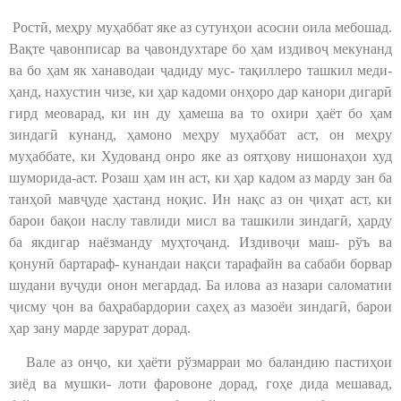
Ростӣ, меҳру муҳаббат яке аз сутунҳои асосии оила мебошад.
Вақте ҷавонписар ва ҷавондухтаре бо ҳам издивоҷ мекунанд
ва бо ҳам як ханаводаи ҷадиду мус- тақиллеро ташкил меди-
ҳанд, нахустин чизе, ки ҳар кадоми онҳоро дар канори дигарӣ
гирд меоварад, ки ин ду ҳамеша ва то охири ҳаёт бо ҳам
зиндагӣ кунанд, ҳамоно меҳру муҳаббат аст, он меҳру
муҳаббате, ки Худованд онро яке аз оятҳову нишонаҳои худ
шуморида-аст. Розаш ҳам ин аст, ки ҳар кадом аз марду зан ба
танҳоӣ мавҷуде ҳастанд ноқис. Ин нақс аз он ҷиҳат аст, ки
барои бақои наслу тавлиди мисл ва ташкили зиндагӣ, ҳарду
ба якдигар наёзманду муҳтоҷанд. Издивоҷи маш- рўъ ва
қонунӣ бартараф- кунандаи нақси тарафайн ва сабаби борвар
шудани вуҷуди онон мегардад. Ба илова аз назари саломатии
ҷисму ҷон ва баҳрабардории саҳеҳ аз мазоёи зиндагӣ, барои
ҳар зану марде зарурат дорад.
Вале аз онҷо, ки ҳаёти рўзмарраи мо баландию пастиҳои
зиёд ва мушки- лоти фаровоне дорад, гоҳе дида мешавад,