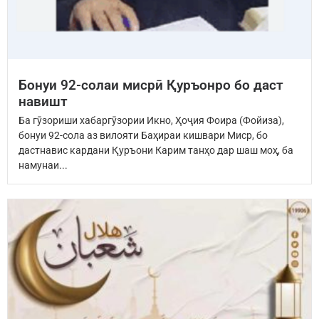
Бонуи 92-солаи мисрӣ Қуръонро бо даст
навишт
Ба гӯзориши хабаргӯзории Икно, Ҳоҷия Фоира (Фойиза),
бонуи 92-сола аз вилояти Баҳираи кишвари Миср, бо
дастнавис кардани Қуръони Карим танҳо дар шаш моҳ, ба
намунаи...