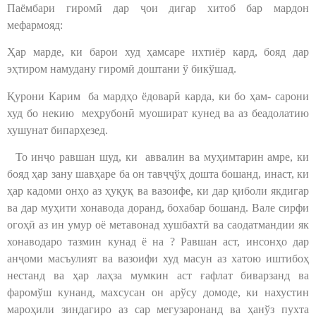
Паёмбари гиромӣ дар ҷои дигар хитоб бар мардон
мефармояд:
Ҳар марде, ки барои худ ҳамсаре ихтиёр кард, бояд дар
эҳтиром намудану гиромӣ доштани ў бикўшад.
Қурони Карим ба мардҳо ёдоварӣ карда, ки бо ҳам- сарони
худ бо некию меҳрубонӣ муошират кунед ва аз беадолатию
хушунат бипарҳезед.
То инҷо равшан шуд, ки аввалин ва муҳимтарин амре, ки
бояд ҳар зану шавҳаре ба он тавҷҷўҳ дошта бошанд, инаст, ки
ҳар кадоми онҳо аз ҳуқуқ ва вазоифе, ки дар қиболи якдигар
ва дар муҳити хонавода доранд, бохабар бошанд. Вале сирфи
огоҳӣ аз ин умур оё метавонад хушбахтӣ ва саодатмандии як
хонаводаро тазмин кунад ё на ? Равшан аст, инсонҳо дар
анҷоми масъулият ва вазоифи худ масун аз хатою иштибоҳ
нестанд ва ҳар лаҳза мумкин аст ғафлат биварзанд ва
фаромўш кунанд, махсусан он арўсу домоде, ки нахустин
мароҳили зиндагиро аз сар мегузаронанд ва ҳанўз пухта