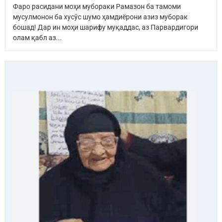
Фаро расидани моҳи мубораки Рамазон ба тамоми
мусулмонон ба хусӯс шумо ҳамдиёрони азиз муборак
бошад! Дар ин моҳи шарифу муқаддас, аз Парвардигори
олам қабл аз...