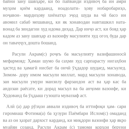
байни зану шавҳаре, ки бо пайванди издивоҷ ба ин амри
муҳим қиём кардаанд, ноадолати- ҳову нобаробариҳо,
ноҷавон- мардиҳову хиёнатҳо эҷод шуда ва чӣ басо ин
авомил сабаб мешаванд, ки як хонаводаи навташкил ната-
вонад ба зиндагии худ идома диҳад. Дар инҷо аст, ки бояд ҳар
кадом аз зану шавҳар аз вазоифу масулияти худ огоҳ буда дар
он таваҷҷуҳ дошта бошанд.
Расули Акрам(с) роҷеъ ба масъулияту вазифашиносӣ
мефармояд: Ҳамаи шумо ба саҳми худ сарпарасту нигаҳбон
ҳастед ва ҳамагӣ нисбат ба ончӣ ўҳдадор шудаед, масъулед.
Зимом- дору имом масъули миллат, мард масъули хонавода,
зан масъули умури манзилу фарзандон аст ва ҳар кас ба
андозаи раёсате, ки дорад масъул ва ба анҷоми вазоифе, ки
Худованд ба ўҳдааш гузошта муваззаф аст.
Алӣ (а) дар рўзҳои аввали издивоҷ ба иттифоқи ҳам- сари
гиромиаш Фотима(а) ба ҳузури Паёмбари Ислом(с) омаданд
ва аз он ҳазрат дархост карданд, ки миқдори вазоифи ҳар якро
муайян созанд. Расули Акрам (с) тамоми корҳои беруни