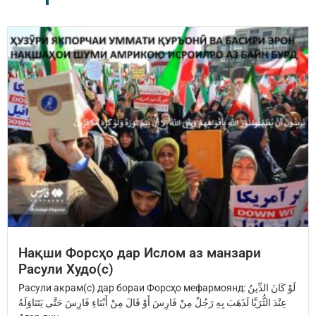
Нақши Форсҳо дар Ислом аз манзари
Расули Худо(с)
Расули акрам(с) дар бораи Форсҳо мефармоянд: ‏لَوْ كَانَ الدِّينُ
عِنْدَ ‏الثُّرَيَّا‏ ‏لَذَهَبَ بِهِ رَجُلٌ مِنْ فَارِسَ ‏أَوْ قَالَ مِنْ أَبْنَاءِ فَارِسَ ‏حَتَّى يَتَنَاوَلَهُ