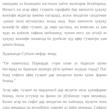
нашудаву аз баландию пастиҳои ҳаёти муштарак бехабаранд.
Инҷост, ки агар афву гузашти тарафайн бар шинохти ҳуқуқу
вазоифи якдигар замима нагардад, асоси зиндагии саодатман
-донаи оила мутазалзил хоҳад шуд. Зеро шинохти ҳуқуқу
вазоиф бо афву гузашт, ду амре ҳастанд, ки комилан аз ҳам
ҷудо ва қобили тафкик мебошанд; чунин нест, ки огоҳӣ аз
ҳуқуқу вазоифи хонавода ба дунболи худ афву гузаштро ҳам
дошта бошад.
Худованди Субҳон мефар- мояд:
“Оё намехоҳед Парварди -гори олам аз бадиҳои шумо
бигзарад ва бадиҳои шуморо рўзи қиёмат нодида гирад? Пас
бояд сифати афву гузашт дар зиндагии шумо ҳукм- фармо
бошад.”
Агар афв, гузашт ва мардонагӣ дар муҳити оила ҳукмфармо
бошад, оила устувор ва фазои он рўҳбахшу гарм мешавад.
Балки агар ин сифат дар зиндагии мо набошад, муҳити хона
сард мешавад ва муҳаббати самимӣ аз байн меравад. Сифати