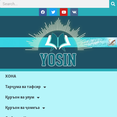
ХОНА
Тарҷума ва тафсир
Қуръон ва улум
Қуръон ва ҷомеъа