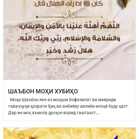
ШАЪБОН МОҲИ ХУБИҲО
Моҳи Шаъбон яке аз моҳҳои бофазилат ва мавриди
таваҷҷуҳи ҳазрати Ҳақ ва анбиёву авлиёи илоҳӣ буду ҳаст.
Дар ин моҳ аъмолу дуоҳое ворид гаштааст,...