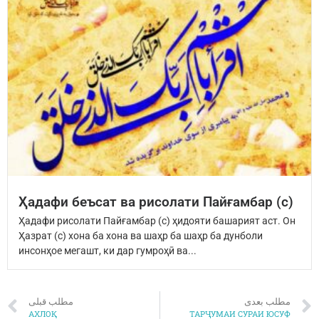
Ҳадафи беъсат ва рисолати Пайғамбар (с)
Ҳадафи рисолати Пайғамбар (с) ҳидояти башарият аст. Он
Ҳазрат (с) хона ба хона ва шаҳр ба шаҳр ба дунболи
инсонҳое мегашт, ки дар гумроҳӣ ва...
مطلب بعدی
مطلب قبلی
АХЛОҚ
ТАРҶУМАИ СУРАИ ЮСУФ