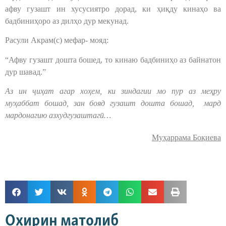
афву гузашт ин хусусиятро дорад, ки ҳиқду кинаҳо ва
бадбиниҳоро аз дилҳо дур мекунад.
Расули Акрам(с) мефар- мояд:
“Афву гузашт дошта бошед, то кинаю бадбиниҳо аз байнатон
дур шавад.”
Аз ин
ҷ
иҳат агар хоҳем, ки зиндагии мо пур аз меҳру
муҳаббат бошад, зан бояд гузашт дошта бошад, мард
мардонагию азхудгузаштагӣ…
Муҳаррама Боқиева
Охирин матолиб