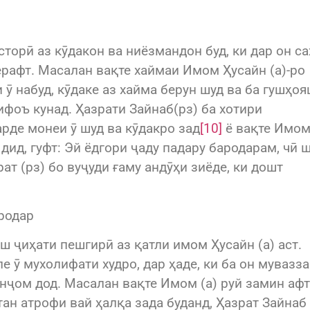
сторӣ аз кӯдакон ва ниёзмандон буд, ки дар он с
афт. Масалан вақте хаймаи Имом Ҳусайн (а)-ро
ӯ набуд, кӯдаке аз хайма берун шуд ва ба гушҳо
дифоъ кунад. Ҳазрати Зайнаб(рз) ба хотири
рде монеи ӯ шуд ва кӯдакро зад
[10]
ё вақте Имо
дид, гуфт: Эй ёдгори ҷаду падару бародарам, чӣ 
ат (рз) бо вуҷуди ғаму андӯҳи зиёде, ки дошт
родар
ш ҷиҳати пешгирӣ аз қатли имом Ҳусайн (а) аст.
ле ӯ мухолифати худро, дар ҳаде, ки ба он мувазз
анҷом дод. Масалан вақте Имом (а) руй замин аф
ан атрофи вай ҳалқа зада буданд, Ҳазрат Зайнаб 