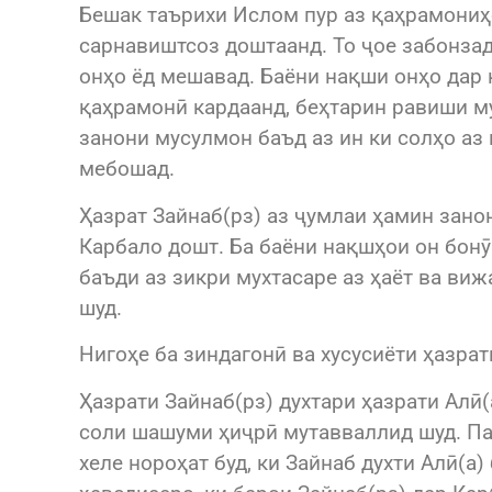
Бешак таърихи Ислом пур аз қаҳрамониҳ
сарнавиштсоз доштаанд. То ҷое забонзад 
онҳо ёд мешавад. Баёни нақши онҳо дар 
қаҳрамонӣ кардаанд, беҳтарин равиши му
занони мусулмон баъд аз ин ки солҳо аз
мебошад.
Ҳазрат Зайнаб(рз) аз ҷумлаи ҳамин зано
Карбало дошт. Ба баёни нақшҳои он бонӯ
баъди аз зикри мухтасаре аз ҳаёт ва виж
шу
Нигоҳе ба зиндагонӣ ва хусусиёти ҳазрат
Ҳазрати Зайнаб(рз) духтари ҳазрати Алӣ(
соли шашуми ҳиҷрӣ мутавваллид шуд. Паё
хеле нороҳат буд, ки Зайнаб духти Алӣ(а)