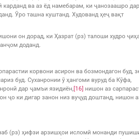
ӣ карданд ва аз ёд намебарам, ки ҷанозаашро да
данд. Ӯро ташна куштанд. Худованд ҳеҷ вақт
нишони он дорад, ки Ҳазрат (рз) талоши худро ҷиҳ
анҷом доданд.
арпарастии корвони асирон ва бозмондагон буд, з
риз буд. Суханронии ӯ ҳангоми вуруд ба Кӯфа,
нронӣ дар ҷамъи язидиён,
[16]
нишон аз сарпарас
он ҷо ки дигар занон низ вуҷуд доштанд, нишон а
наб (рз) ҳифзи арзишҳои исломӣ монанди пушиш