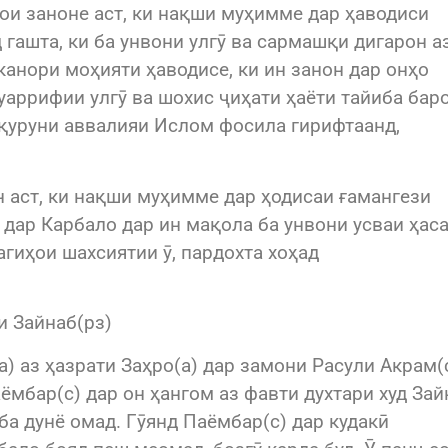
ои заноне аст, ки нақши муҳимме дар ҳаводиси
гашта, ки ба унвони улгӯ ва сармашқи дигарон а
канори моҳияти ҳаводисе, ки ин занон дар онҳо
аррифии улгӯ ва шохис ҷиҳати ҳаёти тайиба бар
 қуруни аввалияи Ислом фосила гирифтаанд,
н аст, ки нақши муҳимме дар ҳодисаи ғамангези
 дар Карбало дар ин мақола ба унвони усваи ҳаса
агиҳои шахсиятии ӯ, пардохта хоҳад
д.
и Зайнаб(рз)
а) аз ҳазрати Заҳро(а) дар замони Расули Акрам(
мбар(с) дар он ҳангом аз фавти духтари худ Зай
 ба дунё омад. Гӯянд Паёмбар(с) дар кудакӣ