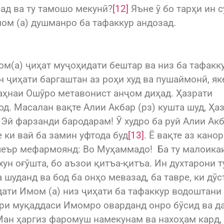
ад ва ту тамошо мекунӣ?
[12]
Яъне ӯ бо тарҳи ин 
ом (а) душманро ба тафаккур андозад.
м(а) ҷиҳат муҷоҳидати бештар ва низ ба тафакк
 ҷиҳати баргаштан аз роҳи худ ва пушаймонӣ, як
саҳнаи Ошӯро метавонист анҷом диҳад. Ҳазрати
од. Масалан вақте Алии Акбар (рз) кушта шуд, Ҳа
 Эй фарзанди бародарам! Ӯ худро ба руй Алии Ак
 ки вай ба замин уфтода буд
[13]
. Ё вақте аз кано
шеър мефармоянд: Во Муҳаммадо! Ба ту малоика
хун оғӯшта, бо аъзои қитъа-қитъа. Ин духтарони т
 шуданд ва бод ба онҳо мевазад, ба тавре, ки дӯс
дати Имом (а) низ ҷиҳати ба тафаккур водоштани
ари муқаддаси Имомро оварданд онро бӯсид ва д
 Ман ҳаргиз фаромуш намекунам ва нахоҳам кард,