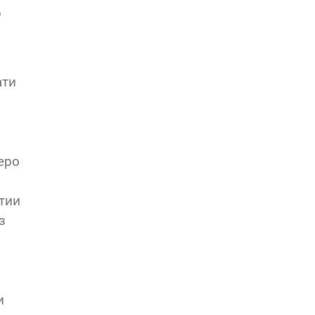
р
ати
еро
тии
з
и