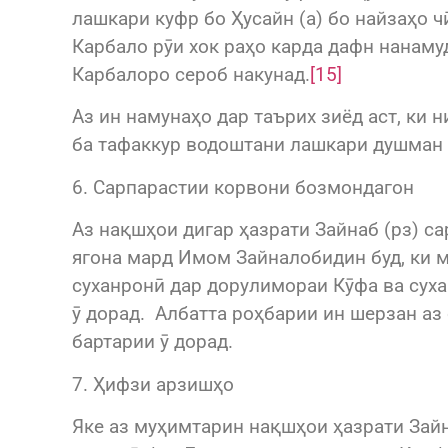
лашкари куфр бо Ҳусайн (а) бо найзаҳо ч
Карбало рӯи хок раҳо карда дафн нанаму
Карбалоро сероб накунад.
[15]
Аз ин намунаҳо дар таърих зиёд аст, ки 
ба тафаккур водоштани лашкари душман 
6. Сарпарастии корвони бозмондагон
Аз нақшҳои дигар ҳазрати Зайнаб (рз) с
ягона мард Имом Зайналобидин буд, ки ма
суханронӣ дар дорулимораи Кӯфа ва суха
ӯ дорад. Албатта роҳбарии ин шерзан аз 
бартарии ӯ дорад.
7. Ҳифзи арзишҳо
Яке аз муҳимтарин нақшҳои ҳазрати Зай