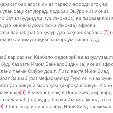
ҳаракат бар асоси он аз тарафи афроди огоҳ ва
удан ҳақиқат дорад. Ҳодисаи Ошӯро низ яке аз
оли ботил буданд ва ҷуз Имом(рз) ва фаразандон 
 ва дар миёни мухолифони Имом(а) афроди
ати Зайнаб(рз) бо ҳузур дар саҳнаи Карбало,
[7]
б
момро ғайримустақим ба мардум нишон дод.
аб дар саҳнаи Карбало фадокорӣ ва азхудгузашт
буд. Ҳазрати Имом Зайналобидин (а) яке аз афр
ндани паёми Ошӯро дошт. Лизо вақте Ибни Зиёд
зрат Зайнаб (рз) мефармоянд: Туро он чи аз хуни
ки агар ӯро бикушӣ маро ҳам ҳамроҳаш бикуш. Ибни
т мекашад
[8]
. Ё мегӯянд вақте Ибни Зиёд амр кард,
ати Зайнаб (рз) худро ба руй Имом афканд то аз 
9]
. Шояд агар ин исор набуд Ибни Зиёд тасмима