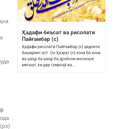
аҳна
Ҳадафи беъсат ва рисолати
яш
Пайғамбар (с)
Ҳадафи рисолати Пайғамбар (с) ҳидояти
м
башарият аст. Он Ҳазрат (с) хона ба хона
ва шаҳр ба шаҳр ба дунболи инсонҳое
шуда
мегашт, ки дар гумроҳӣ ва...
аф
тода
(рз)