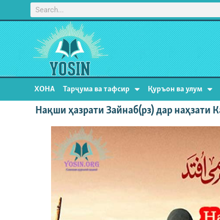
ХОНА
Тарҷума ва тафсир
Қуръон ва улум
Нақши ҳазрати Зайнаб(рз) дар наҳзати 