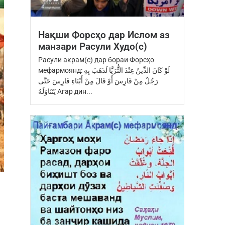
Нақши Форсҳо дар Ислом аз
манзари Расули Худо(с)
Расули акрам(с) дар бораи Форсҳо
мефармоянд: ‏لَوْ كَانَ الدِّينُ عِنْدَ ‏الثُّرَيَّا‏ ‏لَذَهَبَ بِهِ
رَجُلٌ مِنْ فَارِسَ ‏أَوْ قَالَ مِنْ أَبْنَاءِ فَارِسَ ‏حَتَّى
يَتَنَاوَلَهُ Агар дин...