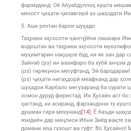
фармуданд: Оё Абуабдуллоҳ кушта мешав
мехост ҷиҳати ҷилавгирӣ аз шаҳодати Им
5. Ашк рехтан барои шуҳадо
Таҳрики эҳсосоти ҷангҷӯёни лашкари Имо
водоштан ва таҳрики эҳсосоти мухолифон
муҳимтарин нақшҳое буд, ки як зан дар 
Зайнаб (рз) ин вазифаро ба хубӣ анҷом д
(рз) гирякунон мегуфтанд; Эй бародарам!
(рз) ҷиҳати нигаҳдорӣ меафканд дар ҳоле
шуҳадои Карбало мегузаранд ба сурати 
осмон дуруд фиристад. Ин Ҳусайн аст бо 
ҳастанд, ки асиранд, фарзандони ту кушта
душман гиря мекунанд
[14]
. Ё баъди шаҳо
язидиён дар маҷлиси Ибни Зиёд вақте с
домани хеш гузошт ва гуфт: Во Ҳусайно!