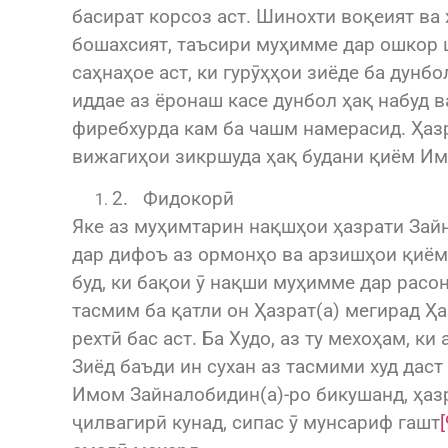
басират корсоз аст. Шинохти воқеият ва 
бошахсият, таъсири муҳимме дар ошкор ш
саҳнаҳое аст, ки гурӯҳҳои зиёде ба дунб
иддае аз ёронаш касе дунбол ҳақ набуд
фиребхурда кам ба чашм намерасид. Ҳазр
вижагиҳои зикршуда ҳақ будани қиём И
2. Фидокорӣ
Яке аз муҳимтарин нақшҳои ҳазрати Зайн
дар дифоъ аз ормонҳо ва арзишҳои қиём 
буд, ки бақои ӯ нақши муҳимме дар расо
тасмим ба қатли он Ҳазрат(а) мегирад Ҳа
рехтӣ бас аст. Ба Худо, аз ту мехоҳам, 
Зиёд баъди ин сухан аз тасмими худ дас
Имом Зайналобидин(а)-ро бикушанд, ҳазр
ҷилвагирӣ кунад, сипас ӯ мунсариф гашт
[