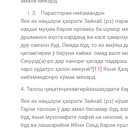
амалӣ мекард.
3. Парастории ниёзмандон
Яке аз нақшҳои ҳазрати Зайнаб (рз) пара
нақши муҳим барои оромиш ба шумор мер
душманон иҳота карданд ва касе ҳамроҳи 
дур овезон буд. Омада буд, то аз амӯяш 
ҷилавгирии ӯ беруни хайма омад вале ма
Саҷҷод(а)-ро дар канори ҷасади падараш 
чаро худатро ҳалок мекунӣ?
[11]
Яъне Ҳазр
ниёзмандонро кӯмак мекард.
4. Талош ҷиҳатиҷилавгирӣазшаҳодати ба
Яке аз нақшҳои ҳазрати Зайнаб (рз) кӯши
Гарчи талоши ӯ дар амал бесамар буд, ва
буд, яъне мухолифати лафзӣ на низомӣ, 
буд ва лашкариёни Ибни Саъд барои кушт