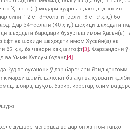
бало бояд пеш меомад, бозгӯ карда буд. Ӯ панҷ с
он Ҳазрат (с) модари худро аз даст дод, ки ин
ар сини 12 ё 13–солагӣ (соли 18 ё 19 ҳ.қ.) бо
рд. Дар 34–солагӣ (40 ҳ.қ.) шоҳиди шаҳодати па
иди шаҳодати бародари бузургаш имом Ҳасан(а) г
ур ёфт ва шоҳиди шаҳодати имом Ҳусайн(а) ва
и 62 ҳ.қ. ба ҷавори ҳақ шитофт
[3]
. Фарзандони ӯ
ад ва Умми Кулсум буданд
[4]
да буд ва суханони ӯ дар баробари Язид ҳангоми
 як марди шомӣ, далолат ба ақл ва қуввати қалби
 омад, шоира, шуҷоъ, басир, исоргар, олим ва дор
Ошӯро
хеле душвор мегардад ва дар он ҳангом танҳо