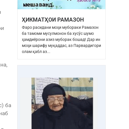
з
ҲИКМАТҲОИ РАМАЗОН
Фаро расидани моҳи мубораки Рамазон
ои
ба тамоми мусулмонон ба хусӯс шумо
ҳамдиёрони азиз муборак бошад! Дар ин
моҳи шарифу муқаддас, аз Парвардигори
олам қабл аз...
на,
с) ба
наб