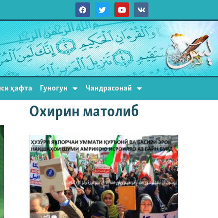
си ҳафта
Гуногун
Чандрасонаӣ
Охирин матолиб