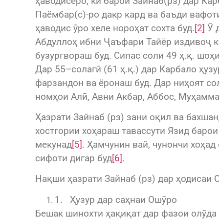
ҳаводисеро, ки барои Зайнаб(рз) дар Кар
Паёмбар(с)-ро дакр кард ва баъди вафоти 
ҳаводис ӯро хеле нороҳат сохта буд.
[2]
Ӯ д
Абдуллоҳ ибни Ҷаъфари Тайёр издивоҷ ка
бузургвораш буд. Сипас соли 49 ҳ.қ. шоҳ
Дар 55–солагӣ (61 ҳ.қ.) дар Карбало ҳуз
фарзандон ва ёронаш буд. Дар ниҳоят сол
номҳои Алӣ, Авни Акбар, Аббос, Муҳамм
Ҳазрати Зайнаб (рз) зани оқил ва бахшан
хостгории хоҳараш тавассути Язид барои
мекунад
[5]
. Ҳамчунин вай, чунончи хоҳад
сифоти дигар буд
[6]
.
Нақши ҳазрати Зайнаб (рз) дар ҳодисаи 
1. Ҳузур дар саҳнаи Ошӯро
Бешак шинохти ҳақиқат дар фазои олӯда 