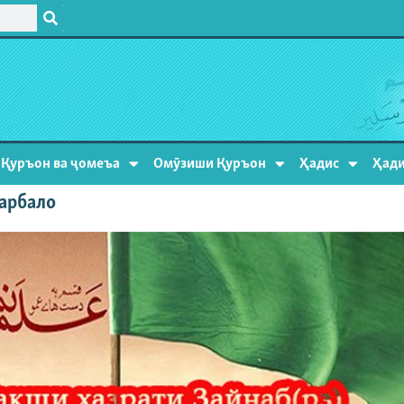
Қуръон ва ҷомеъа
Омӯзиши Қуръон
Ҳадис
Ҳади
Карбало