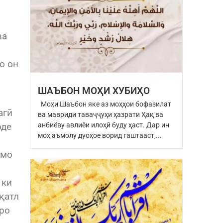
ва
о он
ШАЪБОН МОҲИ ХУБИҲО
Моҳи Шаъбон яке аз моҳҳои бофазилат
агӣ
ва мавриди таваҷҷуҳи ҳазрати Ҳақ ва
анбиёву авлиёи илоҳӣ буду ҳаст. Дар ин
оде
моҳ аъмолу дуоҳое ворид гаштааст,...
 мо
 ки
қатл
шро