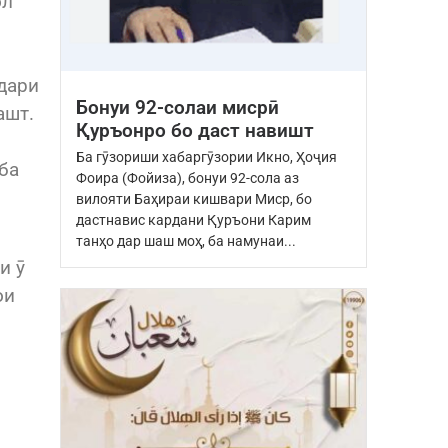
ол
дари
Бонуи 92-солаи мисрӣ
ашт.
Қуръонро бо даст навишт
Ба гӯзориши хабаргӯзории Икно, Ҳоҷия
 ба
Фоира (Фойиза), бонуи 92-сола аз
вилояти Баҳираи кишвари Миср, бо
дастнавис кардани Қуръони Карим
танҳо дар шаш моҳ, ба намунаи...
и ӯ
ои