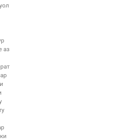
суол
ур
е аз
зрат
бар
ри
и
у
ту
ар
 ки