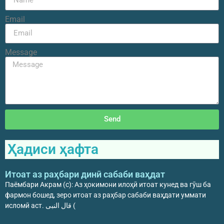
Email
Message
Send
Ҳадиси ҳафта
Итоат аз раҳбари динӣ сабаби ваҳдат
Паёмбари Акрам (с): Аз ҳокимони илоҳӣ итоат кунед ва гӯш ба
фармон бошед, зеро итоат аз раҳбар сабаби ваҳдати уммати
исломӣ аст. قال النبی (