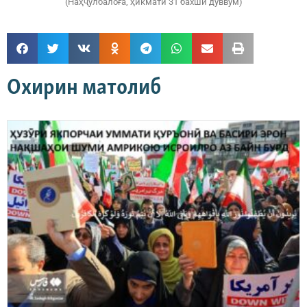
(Наҳҷулбалоға, ҳикмати 31 бахши дуввум)
Охирин матолиб