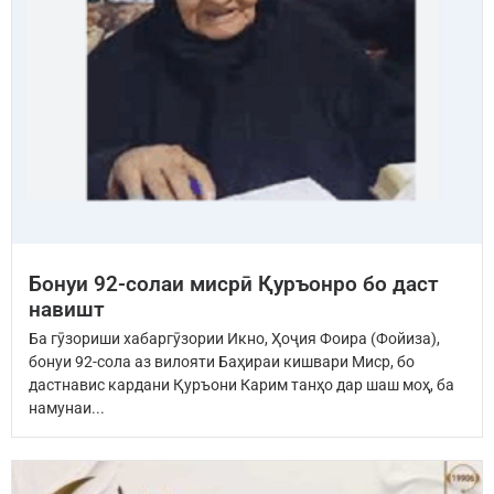
Бонуи 92-солаи мисрӣ Қуръонро бо даст
навишт
Ба гӯзориши хабаргӯзории Икно, Ҳоҷия Фоира (Фойиза),
бонуи 92-сола аз вилояти Баҳираи кишвари Миср, бо
дастнавис кардани Қуръони Карим танҳо дар шаш моҳ, ба
намунаи...