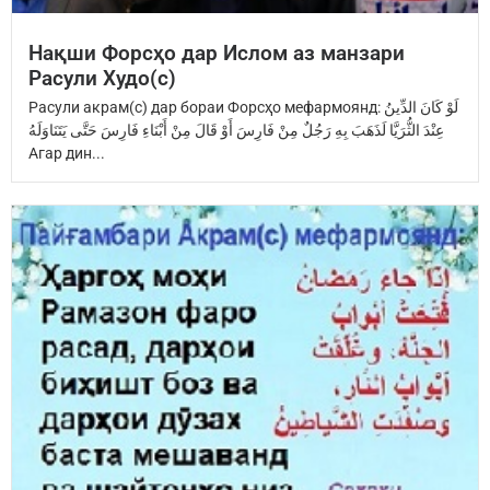
Нақши Форсҳо дар Ислом аз манзари
Расули Худо(с)
Расули акрам(с) дар бораи Форсҳо мефармоянд: ‏لَوْ كَانَ الدِّينُ
عِنْدَ ‏الثُّرَيَّا‏ ‏لَذَهَبَ بِهِ رَجُلٌ مِنْ فَارِسَ ‏أَوْ قَالَ مِنْ أَبْنَاءِ فَارِسَ ‏حَتَّى يَتَنَاوَلَهُ
Агар дин...