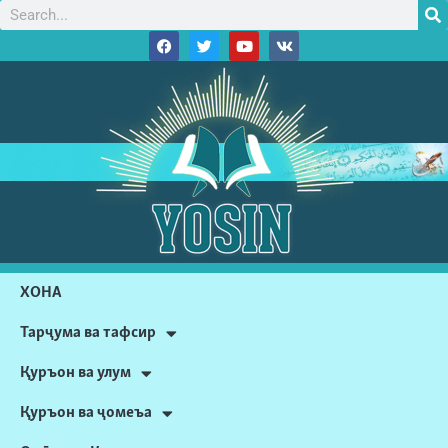
ХОНА
Тарҷума ва тафсир
Қуръон ва улум
Қуръон ва ҷомеъа