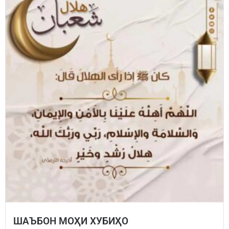
ШАЪБОН МОҲИ ХУБИҲО