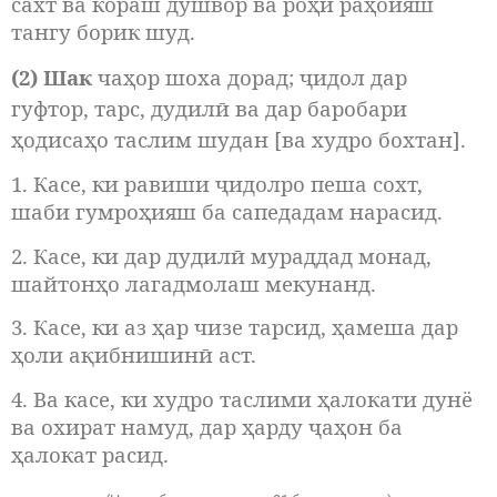
сахт ва кораш душвор ва роҳи раҳоияш
тангу борик шуд.
(2) Шак
чаҳор шоха дорад
;
ҷидол дар
гуфтор, тарс, дудилӣ ва дар баробари
ҳодисаҳо таслим шудан [ва худро бохтан].
1. Касе, ки равиши ҷидолро пеша сохт,
шаби гумроҳияш ба сапедадам нарасид.
2. Касе, ки дар дудилӣ мураддад монад,
шайтонҳо лагадмолаш мекунанд.
3. Касе, ки аз ҳар чизе тарсид, ҳамеша дар
ҳоли ақибнишинӣ аст.
4. Ва касе, ки худро таслими ҳалокати дунё
ва охират намуд, дар ҳарду ҷаҳон ба
ҳалокат расид.