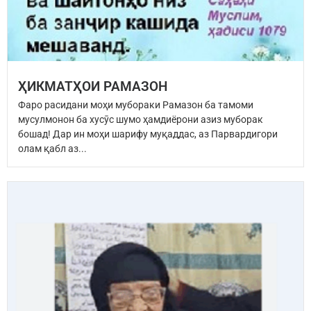
ҲИКМАТҲОИ РАМАЗОН
Фаро расидани моҳи мубораки Рамазон ба тамоми
мусулмонон ба хусӯс шумо ҳамдиёрони азиз муборак
бошад! Дар ин моҳи шарифу муқаддас, аз Парвардигори
олам қабл аз...