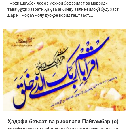
Моҳи Шаъбон яке аз моҳҳои бофазилат ва мавриди
таваҷҷуҳи ҳазрати Ҳақ ва анбиёву авлиёи илоҳӣ буду ҳаст.
Дар ин моҳ аъмолу дуоҳое ворид гаштааст,...
Ҳадафи беъсат ва рисолати Пайғамбар (с)