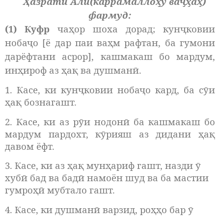
Ҳазрати Алӣ(каррамаллоҳу ваҷҳаҳ)
фармуд:
(1) Куфр
чаҳор шоха дорад
;
кунҷковии
нобаҷо [ё дар паи ваҳм рафтан, ба гумони
дарёфтани асрор], кашмакаш бо мардум,
инҳироф аз ҳақ ва душманӣ.
1. Касе, ки кунҷковии нобаҷо кард, ба сӯи
ҳақ бознагашт.
2. Касе, ки аз рӯи нодонӣ ба кашмакаш бо
мардум пардохт, кӯрияш аз дидани ҳақ
давом ёфт.
3. Касе, ки аз ҳақ мунҳариф гашт, назди ӯ
хубӣ бад ва бадӣ намоён шуд ва ба мастии
гумроҳӣ мубтало гашт.
4. Касе, ки душманӣ варзид, роҳҳо бар ӯ