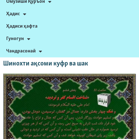
Омӯзиши Қуръон
Ҳадис
Ҳадиси ҳафта
Гуногун
Чандрасонаӣ
Шинохти ақсоми куфр ва шак