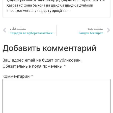
Ҳадафи рисолати Пайғамбар (с) ҳидояти башарият аст. Он
Ҳазрат (с) хона ба хона ва шаҳр ба шаҳр ба дунболи
инсонҳое мегашт, ки дар гумроҳӣ ва...
مطلب بعدی
مطلب قبلی
Таҳаддӣ ва муборизаталабии Қуръон 2
Бандаи боғайрат
Добавить комментарий
Ваш адрес email не будет опубликован.
Обязательные поля помечены
*
Комментарий
*