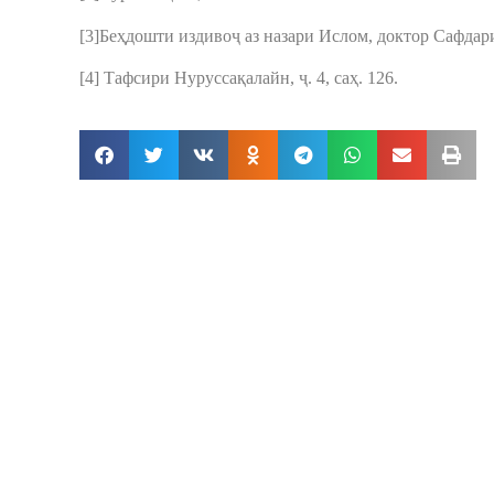
[3]Беҳдошти издивоҷ аз назари Ислом, доктор Сафда
[4] Тафсири Нуруссақалайн, ҷ. 4, саҳ. 126.