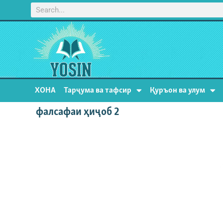
ХОНА
Тарҷума ва тафсир
Қуръон ва улум
фалсафаи ҳиҷоб 2