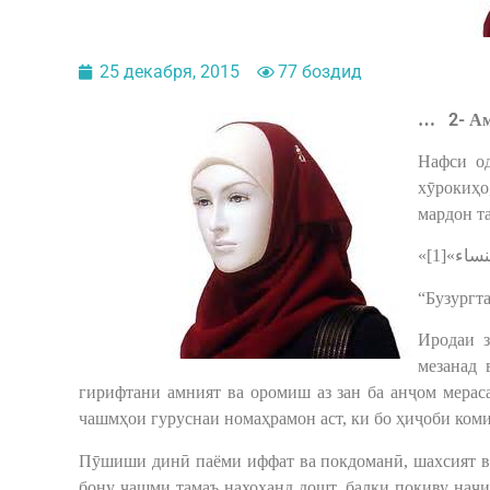
25 декабря, 2015
77 боздид
2-
…
Ам
Нафси од
хӯрокиҳо
мардон та
«اء»[1
“Бузургта
Иродаи з
мезанад 
гирифтани амният ва оромиш аз зан ба анҷом мерас
чашмҳои гуруснаи номаҳрамон аст, ки бо ҳиҷоби ком
Пӯшиши динӣ паёми иффат ва покдоманӣ, шахсият ва
бону чашми тамаъ нахоҳанд дошт, балки покиву наҷиб