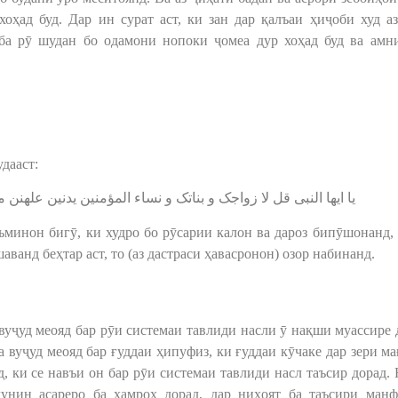
оҳад буд. Дар ин сурат аст, ки зан дар қалъаи ҳиҷоби худ а
 ба рӯ шудан бо одамони нопоки ҷомеа дур хоҳад буд ва амн
дааст:
یا ایها النبی قل لا زواجک و بناتک و نساء المؤمنین یدنین علهنن ]
ъминон бигӯ, ки худро бо рӯсарии калон ва дароз бипӯшонанд,
анд беҳтар аст, то (аз дастраси ҳавасронон) озор набинанд.
вуҷуд меояд бар рӯи системаи тавлиди насли ӯ нақши муассире 
вуҷуд меояд бар ғуддаи ҳипуфиз, ки ғуддаи кӯчаке дар зери мағ
, ки се навъи он бар рӯи системаи тавлиди насл таъсир дорад.
унин асареро ба ҳамроҳ дорад, дар ниҳоят ба таъсири манф