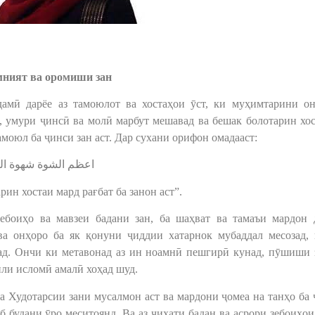
ният ва оромиши зан
амӣ дарёе аз тамоюлот ва хостаҳои ӯст, ки муҳимтарини он
, умури ҷинсӣ ва молӣ марбут мешавад ва бешак болотарин хо
моюл ба ҷинси зан аст. Дар сухани орифон омадааст:
اعظم الشوة شهوة النس]
рин хостаи мард рағбат ба занон аст”.
ебоиҳо ва мавзеи бадани зан, ба шаҳват ва тамаъи мардон 
ва онҳоро ба як қонуни ҷиддии хатарнок мубаддал месозад,
ад. Ончи ки метавонад аз ин ноамнӣ пешгирӣ кунад, пӯшиши 
или исломӣ амалӣ хоҳад шуд.
 Худотарсии зани мусалмон аст ва мардони ҷомеа на танҳо ба
 будани ӯро меситоянд. Ва аз ҷиҳати бадан ва асрори зебоиҳои