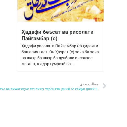
Ҳадафи беъсат ва рисолати
Пайғамбар (с)
Ҳадафи рисолати Пайғамбар (с) ҳидояти
башарият аст. Он Ҳазрат (с) хона ба хона
ва шаҳр ба шаҳр ба дунболи инсонҳое
мегашт, ки дар гумроҳӣ ва...
مطلب بعدی
тҳо ва вижагиҳои таълиму тарбияти динӣ бо ғайри динӣ 5.