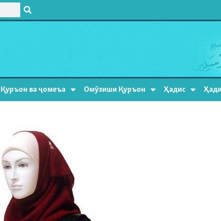
Қуръон ва ҷомеъа
Омӯзиши Қуръон
Ҳадис
Ҳади