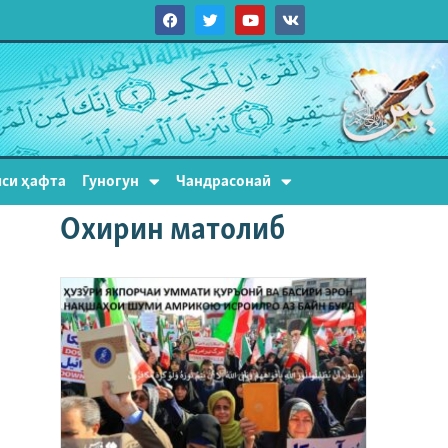
си ҳафта
Гуногун
Чандрасонаӣ
Охирин матолиб