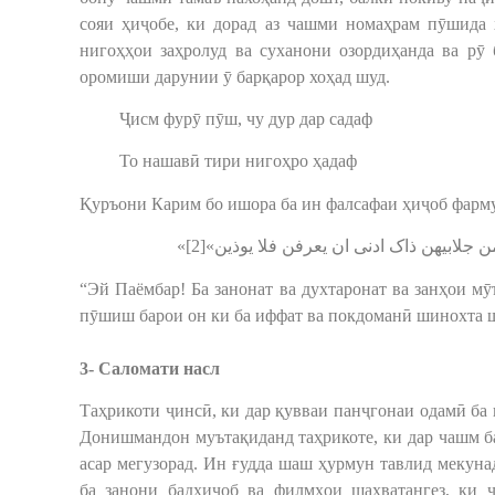
сояи ҳиҷобе, ки дорад аз чашми номаҳрам пӯшида х
нигоҳҳои заҳролуд ва суханони озордиҳанда ва рӯ
оромиши дарунии ӯ барқарор хоҳад шуд.
Ҷисм фурӯ пӯш, чу дур дар садаф
То нашавӣ тири нигоҳро ҳадаф
Қуръони Карим бо ишора ба ин фалсафаи ҳиҷоб фарму
«من جلابیهن ذاک ادنی ان یعرفن فلا یوذین»[2
“Эй Паёмбар! Ба занонат ва духтаронат ва занҳои мӯ
пӯшиш барои он ки ба иффат ва покдоманӣ шинохта шав
3- Саломати насл
Таҳрикоти ҷинсӣ, ки дар қувваи панҷгонаи одамӣ ба 
Донишмандон муътақиданд таҳрикоте, ки дар чашм ба 
асар мегузорад. Ин ғудда шаш ҳурмун тавлид мекунад
ба занони бадҳиҷоб ва филмҳои шаҳватангез, ки ч