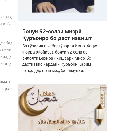
 ё даҳ
ҳам ба
Бонуи 92-солаи мисрӣ
Қуръонро бо даст навишт
усо(а)
Ба гӯзориши хабаргӯзории Икно, Ҳоҷия
 миёни
Фоира (Фойиза), бонуи 92-сола аз
 модда
вилояти Баҳираи кишвари Миср, бо
натиҷа
дастнавис кардани Қуръони Карим
танҳо дар шаш моҳ, ба намунаи...
ломати
асарҳо