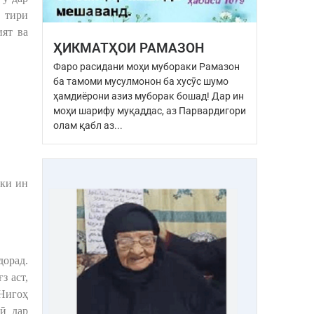
з тири
ият ва
ҲИКМАТҲОИ РАМАЗОН
Фаро расидани моҳи мубораки Рамазон
ба тамоми мусулмонон ба хусӯс шумо
ҳамдиёрони азиз муборак бошад! Дар ин
моҳи шарифу муқаддас, аз Парвардигори
олам қабл аз...
 ки ин
дорад.
з аст,
 Нигоҳ
ӣ дар