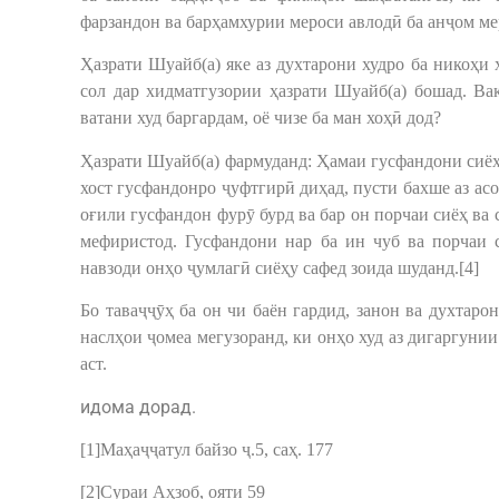
фарзандон ва барҳамхурии мероси авлодӣ ба анҷом мер
Ҳазрати Шуайб(а) яке аз духтарони худро ба никоҳи ҳ
сол дар хидматгузории ҳазрати Шуайб(а) бошад. Вақ
ватани худ баргардам, оё чизе ба ман хоҳӣ дод?
Ҳазрати Шуайб(а) фармуданд: Ҳамаи гусфандони сиёҳ 
хост гусфандонро ҷуфтгирӣ диҳад, пусти бахше аз асо
оғили гусфандон фурӯ бурд ва бар он порчаи сиёҳ ва
мефиристод. Гусфандони нар ба ин чуб ва порчаи 
навзоди онҳо ҷумлагӣ сиёҳу сафед зоида шуданд.[4]
Бо таваҷҷӯҳ ба он чи баён гардид, занон ва духтар
наслҳои ҷомеа мегузоранд, ки онҳо худ аз дигаргуни
аст.
идома дорад.
[1]Маҳаҷҷатул байзо ҷ.5, саҳ. 177
[2]Сураи Аҳзоб, ояти 59