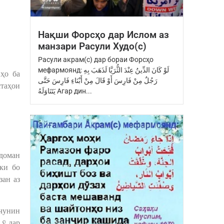
Нақши Форсҳо дар Ислом аз
манзари Расули Худо(с)
Расули акрам(с) дар бораи Форсҳо
мефармоянд: ‏لَوْ كَانَ الدِّينُ عِنْدَ ‏الثُّرَيَّا‏ ‏لَذَهَبَ بِهِ
ҳо ба
رَجُلٌ مِنْ فَارِسَ ‏أَوْ قَالَ مِنْ أَبْنَاءِ فَارِسَ ‏حَتَّى
стаҳои
يَتَنَاوَلَهُ Агар дин...
доман
 ки бо
зан аз
 чунин
 ӯ дар