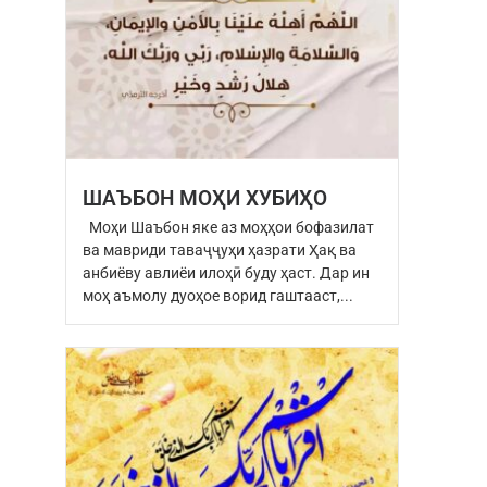
ШАЪБОН МОҲИ ХУБИҲО
Моҳи Шаъбон яке аз моҳҳои бофазилат
ва мавриди таваҷҷуҳи ҳазрати Ҳақ ва
анбиёву авлиёи илоҳӣ буду ҳаст. Дар ин
моҳ аъмолу дуоҳое ворид гаштааст,...