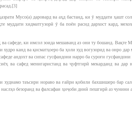
асад.[3]
азрати Мусо(а) даровард ва аҳд бастанд, ки ӯ муддати ҳашт сол
те муддати хидматгузорӣ ӯ ба поён расид дархост кард, мехо
ва сафеде, ки имсол зоида мешаванд аз они ту бошанд. Вақте М
и худро канд ва қисматҳоеро ба ҳоли худ вогузорид ва онро дар
 сафеде андохт ва сипас гусфандони нарро ба суроғи гусфандони
сиёҳ ва сафед менигаристанд ва ҷуфтгирӣ мекарданд ва дар 
они худнамо таъсири нораво ва ғайри қобили бахшишеро бар са
и наслҳо безоранд ва фалсафаи ҳиҷоби динӣ пешгирӣ аз чунини 