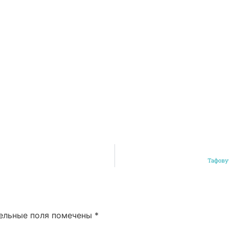
Тафову
ельные поля помечены
*