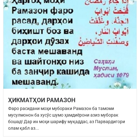
ҲИКМАТҲОИ РАМАЗОН
Фаро расидани моҳи мубораки Рамазон ба тамоми
мусулмонон ба хусӯс шумо ҳамдиёрони азиз муборак
бошад! Дар ин моҳи шарифу муқаддас, аз Парвардигори
олам қабл аз...