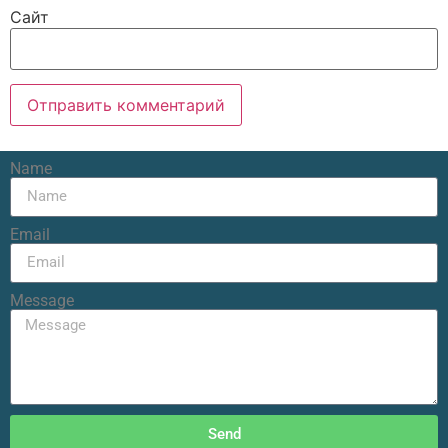
Сайт
Name
Email
Message
Send