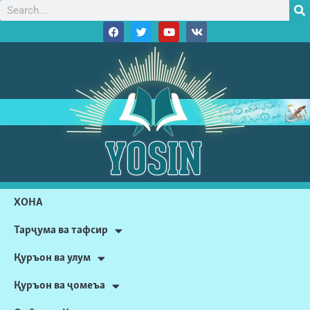
ХОНА
Тарҷума ва тафсир
Қуръон ва улум
Қуръон ва ҷомеъа