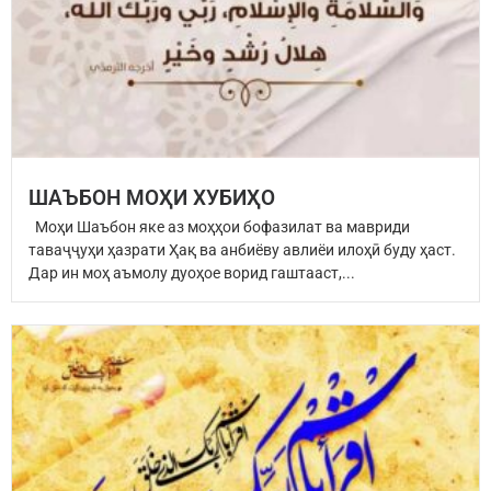
ШАЪБОН МОҲИ ХУБИҲО
Моҳи Шаъбон яке аз моҳҳои бофазилат ва мавриди
таваҷҷуҳи ҳазрати Ҳақ ва анбиёву авлиёи илоҳӣ буду ҳаст.
Дар ин моҳ аъмолу дуоҳое ворид гаштааст,...