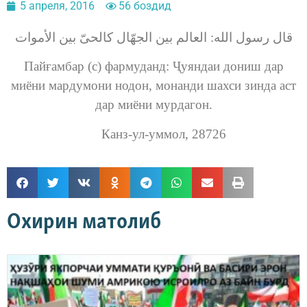
5 апреля, 2016
56 боздид
قال رسول الله: العالم بین الجهّال کالحیّ بین الأموات
Пайғамбар (с) фармуданд: Ҷуяндаи дониш дар
миёни мардумони нодон, монанди шахси зинда аст
дар миёни мурдагон.
Канз-ул-уммол, 28726
Охирин матолиб