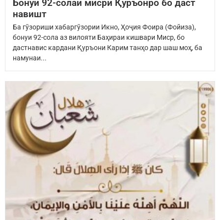
Бонуи 92-солаи мисрӣ Қуръонро бо даст
навишт
Ба гӯзориши хабаргӯзории Икно, Ҳоҷия Фоира (Фойиза),
бонуи 92-сола аз вилояти Баҳираи кишвари Миср, бо
дастнавис кардани Қуръони Карим танҳо дар шаш моҳ, ба
намунаи...