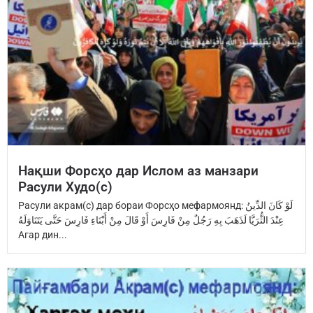
Нақши Форсҳо дар Ислом аз манзари
Расули Худо(с)
Расули акрам(с) дар бораи Форсҳо мефармоянд: ‏لَوْ كَانَ الدِّينُ
عِنْدَ ‏الثُّرَيَّا‏ ‏لَذَهَبَ بِهِ رَجُلٌ مِنْ فَارِسَ ‏أَوْ قَالَ مِنْ أَبْنَاءِ فَارِسَ ‏حَتَّى يَتَنَاوَلَهُ
Агар дин...