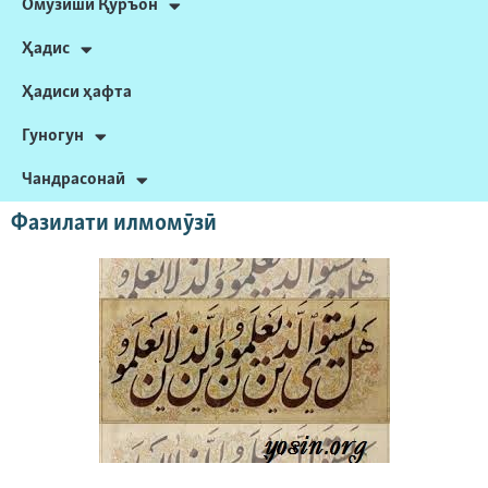
Омӯзиши Қуръон
Ҳадис
Ҳадиси ҳафта
Гуногун
Чандрасонаӣ
Фазилати илмомӯзӣ