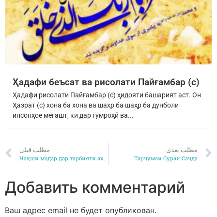
Ҳадафи беъсат ва рисолати Пайғамбар (с)
Ҳадафи рисолати Пайғамбар (с) ҳидояти башарият аст. Он
Ҳазрат (с) хона ба хона ва шаҳр ба шаҳр ба дунболи
инсонҳое мегашт, ки дар гумроҳӣ ва...
مطلب بعدی
مطلب قبلی
Нақши модар дар тарбияти ахлоқии кӯдакон 2
Тарҷумаи Сураи Саҷда
Добавить комментарий
Ваш адрес email не будет опубликован.