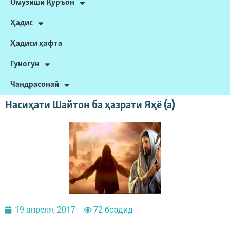
Омӯзиши Қуръон
Ҳадис
Ҳадиси ҳафта
Гуногун
Чандрасонаӣ
Насиҳати Шайтон ба ҳазрати Яҳё (а)
19 апреля, 2017
72 боздид