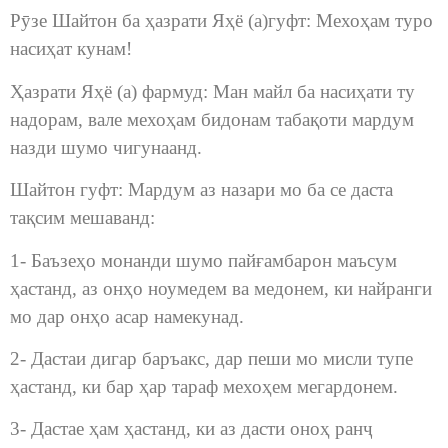
Рӯзе Шайтон ба ҳазрати Яҳё (а)гуфт: Мехоҳам туро
насиҳат кунам!
Ҳазрати Яҳё (а) фармуд: Ман майл ба насиҳати ту
надорам, вале мехоҳам бидонам табақоти мардум
назди шумо чигунаанд.
Шайтон гуфт: Мардум аз назари мо ба се даста
тақсим мешаванд:
1- Баъзеҳо монанди шумо пайғамбарон маъсум
ҳастанд, аз онҳо ноумедем ва медонем, ки найранги
мо дар онҳо асар намекунад.
2- Дастаи дигар баръакс, дар пеши мо мисли тупе
ҳастанд, ки бар ҳар тараф мехоҳем мегардонем.
3- Дастае ҳам ҳастанд, ки аз дасти оноҳ ранҷ