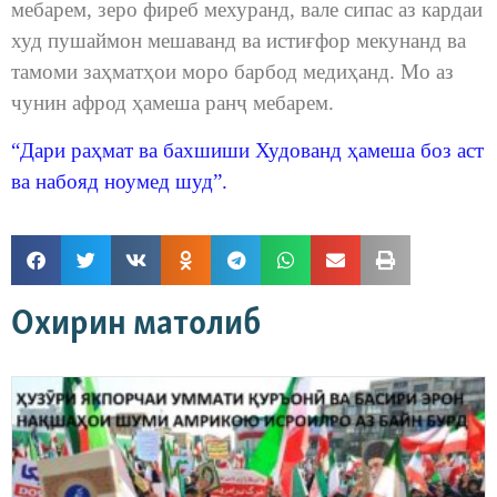
мебарем, зеро фиреб мехуранд, вале сипас аз кардаи
худ пушаймон мешаванд ва истиғфор мекунанд ва
тамоми заҳматҳои моро барбод медиҳанд. Мо аз
чунин афрод ҳамеша ранҷ мебарем.
“Дари раҳмат ва бахшиши Худованд ҳамеша боз аст
ва набояд ноумед шуд”.
Охирин матолиб