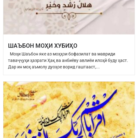
ШАЪБОН МОҲИ ХУБИҲО
Моҳи Шаъбон яке аз моҳҳои бофазилат ва мавриди
таваҷҷуҳи ҳазрати Ҳақ ва анбиёву авлиёи илоҳӣ буду ҳаст.
Дар ин моҳ аъмолу дуоҳое ворид гаштааст,...