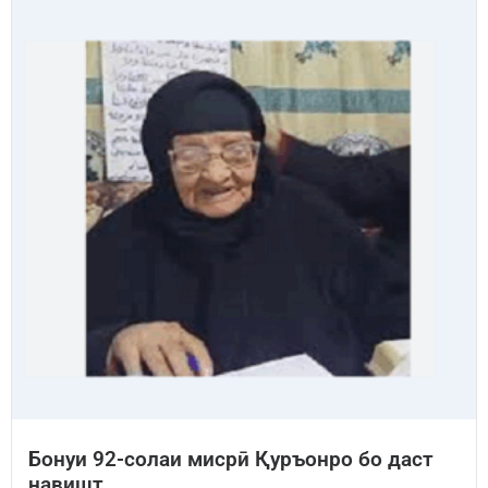
Бонуи 92-солаи мисрӣ Қуръонро бо даст
навишт