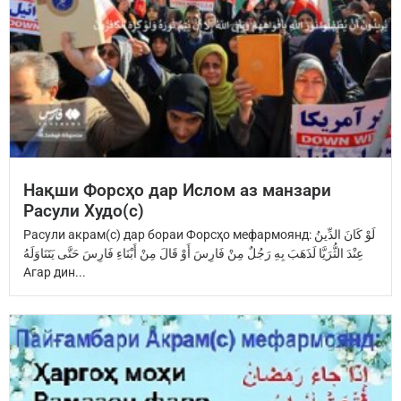
Нақши Форсҳо дар Ислом аз манзари
Расули Худо(с)
Расули акрам(с) дар бораи Форсҳо мефармоянд: ‏لَوْ كَانَ الدِّينُ
عِنْدَ ‏الثُّرَيَّا‏ ‏لَذَهَبَ بِهِ رَجُلٌ مِنْ فَارِسَ ‏أَوْ قَالَ مِنْ أَبْنَاءِ فَارِسَ ‏حَتَّى يَتَنَاوَلَهُ
Агар дин...