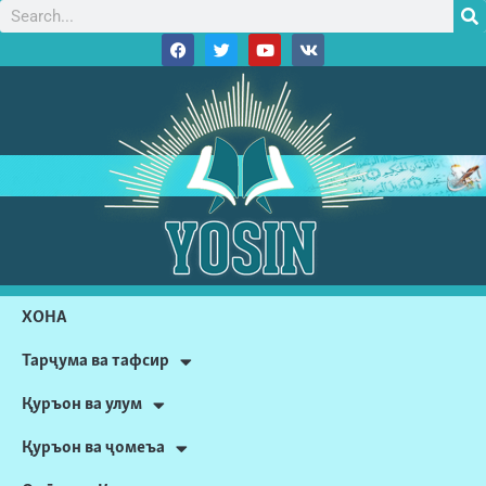
ХОНА
Тарҷума ва тафсир
Қуръон ва улум
Қуръон ва ҷомеъа