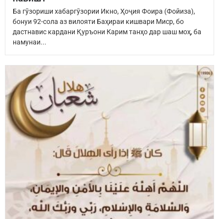
Ба гӯзориши хабаргӯзории Икно, Ҳоҷия Фоира (Фойиза),
бонуи 92-сола аз вилояти Баҳираи кишвари Миср, бо
дастнавис кардани Қуръони Карим танҳо дар шаш моҳ, ба
намунаи...