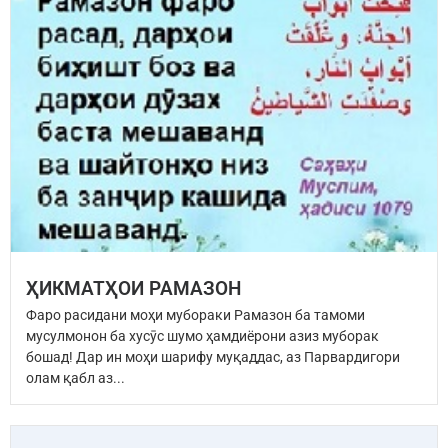
ҲИКМАТҲОИ РАМАЗОН
Фаро расидани моҳи мубораки Рамазон ба тамоми
мусулмонон ба хусӯс шумо ҳамдиёрони азиз муборак
бошад! Дар ин моҳи шарифу муқаддас, аз Парвардигори
олам қабл аз...