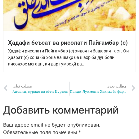
Ҳадафи беъсат ва рисолати Пайғамбар (с)
Ҳадафи рисолати Пайғамбар (с) ҳидояти башарият аст. Он
Ҳазрат (с) хона ба хона ва шаҳр ба шаҳр ба дунболи
инсонҳое мегашт, ки дар гумроҳӣ ва...
مطلب بعدی
مطلب قبلی
Ановин, сураҳо ва оёти Қуръон
Панди Луқмони Ҳаким ба фарзандаш.
Добавить комментарий
Ваш адрес email не будет опубликован.
Обязательные поля помечены
*