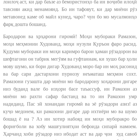
лоилоҷ аст, ки дар баъзе аз бемористонҳо ба ин воҷиби илоҳӣ
тавсияи акид менамоянд. Бо ин тафовут, ки дар миёни рӯз
метавонед каме об майл кунед, чаро? чун бо мо мусалмонҳо
фарқ дошта бошанд.
Бародарон ва хрҳарони гиромӣ! Моҳи мубораки Рамазон,
моҳи меҳмонии Худованд, моҳи нузули Қуръон фаро расид.
Қудуми мубораки ин моҳи каримро барои ҳамаи рӯзадорон ва
шефтагони он табрик мегӯям ва гуфтаниам, ки хушо бар ҳоли
мову шумо, ки бори дигар Худованд моро бар ин моҳ расонид
ва бар сари дастархони пурнозу неъматаш меҳмон сохт.
Рамазони гузашта дар миёни мо бародарону хоҳарони дигаре
низ буданд вале бо изҳори басе таъассуф, ин Рамазон аз
миёни мо рахти сафар бастанд ва то ин Рамазон умр
надиданд. Пас эй хонандаи гиромӣ ва эё рӯзадори азиз! аз
куҷо медонем, ки рамазони дигаре дар ихтиёри мо ва шумо
бошад ё на ? Аз ин хотир набояд ин моҳи муборакро бо
фориғболи ва хобу машғулиятҳои бефоида сипарӣ намоем.
Ҳарчанд хоби рӯзадор низ ибодат аст ва дар ҷои худ савоб