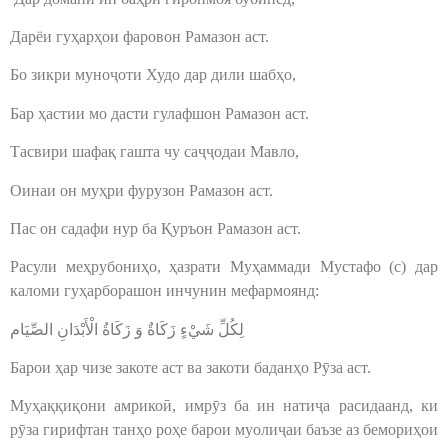
Дарёи гуҳарҳои фаровон Рамазон аст.
Бо зикри муноҷоти Худо дар дили шабҳо,
Бар ҳастии мо дасти гулафшон Рамазон аст.
Тасвири шафақ гашта чу саҷҷодаи Мавло,
Оинаи он муҳри фурузон Рамазон аст.
Пас он садафи нур ба Қуръон Рамазон аст.
Расули меҳрубониҳо, ҳазрати Муҳаммади Мустафо (с) дар
каломи гуҳарборашон инчунин мефармоянд:
لِكُلِّ شَيْ‏ءٍ زَكَاةٌ وَ زَكَاةُ الْأَبْدَانِ الصِّيَام‏
Барои ҳар чизе закоте аст ва закоти баданҳо Рӯза аст.
Муҳаққиқони амрикоӣ, имрӯз ба ин натиҷа расидаанд, ки
рӯза гирифтан танҳо роҳе барои муолиҷаи баъзе аз бемориҳои