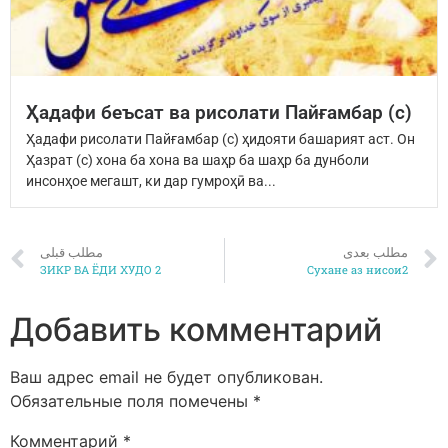
Ҳадафи беъсат ва рисолати Пайғамбар (с)
Ҳадафи рисолати Пайғамбар (с) ҳидояти башарият аст. Он
Ҳазрат (с) хона ба хона ва шаҳр ба шаҳр ба дунболи
инсонҳое мегашт, ки дар гумроҳӣ ва...
مطلب بعدی
مطلب قبلی
ЗИКР ВА ЁДИ ХУДО 2
Сухане аз нисои2
Добавить комментарий
Ваш адрес email не будет опубликован.
Обязательные поля помечены
*
Комментарий
*