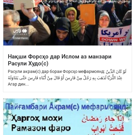
Нақши Форсҳо дар Ислом аз манзари
Расули Худо(с)
Расули акрам(с) дар бораи Форсҳо мефармоянд: ‏لَوْ كَانَ الدِّينُ
عِنْدَ ‏الثُّرَيَّا‏ ‏لَذَهَبَ بِهِ رَجُلٌ مِنْ فَارِسَ ‏أَوْ قَالَ مِنْ أَبْنَاءِ فَارِسَ ‏حَتَّى يَتَنَاوَلَهُ
Агар дин...