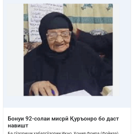
Бонуи 92-солаи мисрӣ Қуръонро бо даст
навишт
Ба гӯзориши хабаргӯзории Икно, Ҳоҷия Фоира (Фойиза),