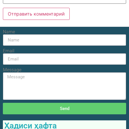
Name
Email
Message
Send
Ҳадиси ҳафта