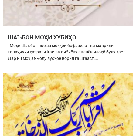
ШАЪБОН МОҲИ ХУБИҲО
Моҳи Шаъбон яке аз моҳҳои бофазилат ва мавриди
таваҷҷуҳи ҳазрати Ҳақ ва анбиёву авлиёи илоҳӣ буду ҳаст.
Дар ин моҳ аъмолу дуоҳое ворид гаштааст,...