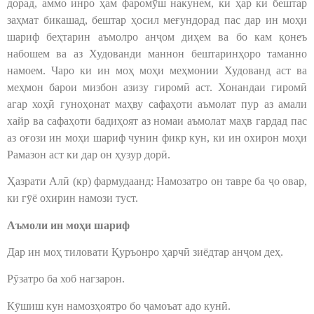
дорад, аммо инро ҳам фаромӯш накунем, ки ҳар кӣ бештар
заҳмат бикашад, бештар ҳосил меғундорад пас дар ин моҳи
шариф беҳтарин аъмолро анҷом диҳем ва бо кам қонеъ
набошем ва аз Худованди маннон бештаринҳоро таманно
намоем. Чаро ки ин моҳ моҳи меҳмонии Худованд аст ва
меҳмон барои мизбон азизу гиромӣ аст. Хонандаи гиромӣ
агар хоҳӣ гуноҳонат маҳву сафаҳоти аъмолат пур аз амали
хайр ва сафаҳоти бадиҳоят аз номаи аъмолат маҳв гардад пас
аз оғози ин моҳи шариф чунин фикр кун, ки ин охирон моҳи
Рамазон аст ки дар он ҳузур дорӣ.
Ҳазрати Алӣ (кр) фармудаанд: Намозатро он тавре ба ҷо овар,
ки гӯё охирин намози туст.
Аъмоли ин моҳи шариф
Дар ин моҳ тиловати Қуръонро ҳарчӣ зиёдтар анҷом деҳ.
Рӯзатро ба хоб нагзарон.
Кӯшиш кун намозҳоятро бо ҷамоъат адо кунӣ.