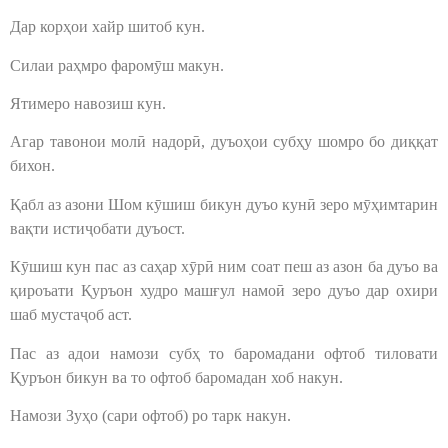
Дар корҳои хайр шитоб кун.
Силаи раҳмро фаромӯш макун.
Ятимеро навозиш кун.
Агар тавонои молӣ надорӣ, дуъоҳои субҳу шомро бо диққат
бихон.
Қабл аз азони Шом кӯшиш бикун дуъо кунӣ зеро мӯҳимтарин
вақти истиҷобати дуъост.
Кӯшиш кун пас аз саҳар хӯрӣ ним соат пеш аз азон ба дуъо ва
қироъати Қуръон худро машғул намоӣ зеро дуъо дар охири
шаб мустаҷоб аст.
Пас аз адои намози субҳ то баромадани офтоб тиловати
Қуръон бикун ва то офтоб баромадан хоб накун.
Намози Зуҳо (сари офтоб) ро тарк накун.