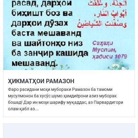
ҲИКМАТҲОИ РАМАЗОН
Фаро расидани моҳи мубораки Рамазон ба тамоми
мусулмонон ба хусӯс шумо ҳамдиёрони азиз муборак
бошад! Дар ин моҳи шарифу муқаддас, аз Парвардигори
олам қабл аз...