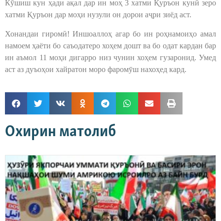
Кӯшиш кун ҳади ақал дар ин моҳ 3 хатми Қуръон кунӣ зеро
хатми Қуръон дар моҳи нузули он дорои аҷри зиёд аст.
Хонандаи гиромӣ! Иншоаллоҳ агар бо ин роҳнамоиҳо амал
намоем ҳаёти бо саъодатеро хоҳем дошт ва бо одат кардан бар
ин аъмол 11 моҳи дигарро низ чунин хоҳем гузаронид. Умед
аст аз дуъоҳои хайратон моро фаромӯш нахоҳед кард.
Охирин матолиб