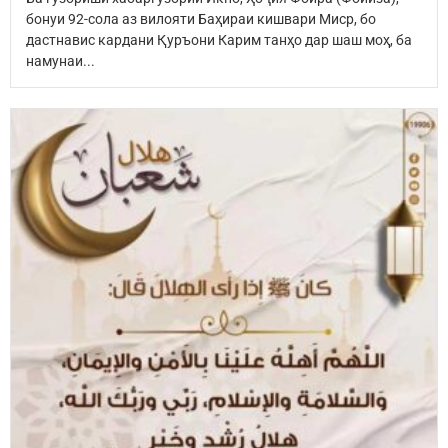
бонуи 92-сола аз вилояти Баҳираи кишвари Миср, бо
дастнавис кардани Қуръони Карим танҳо дар шаш моҳ, ба
намунаи...