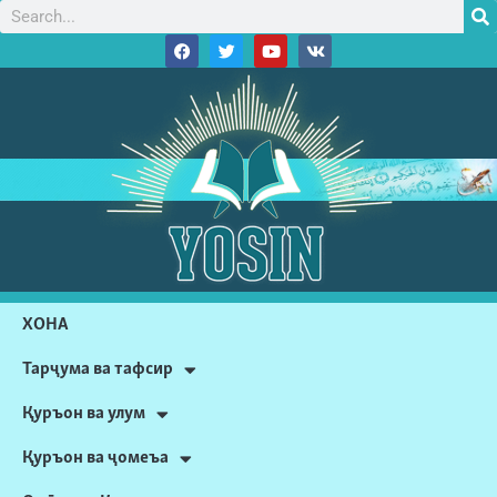
ХОНА
Тарҷума ва тафсир
Қуръон ва улум
Қуръон ва ҷомеъа