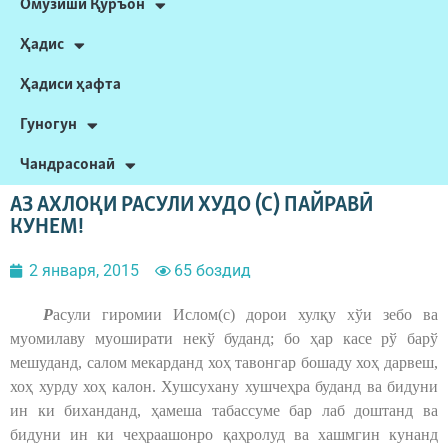
Омӯзиши Қуръон
Ҳадис
Ҳадиси ҳафта
Гуногун
Чандрасонаӣ
АЗ АХЛОҚИ РАСУЛИ ХУДО (С) ПАЙРАВӢ
КУНЕМ!
2 января, 2015
65 боздид
Р
асули гиромии Ислом(с) дорои хулқу хўи зебо ва
муомилаву муоширати некў буданд; бо ҳар касе рў барў
мешуданд, салом мекарданд хоҳ тавонгар бошаду хоҳ дарвеш,
хоҳ хурду хоҳ калон. Хушсухану хушчеҳра буданд ва бидуни
ин ки биханданд, ҳамеша табассуме бар лаб доштанд ва
бидуни ин ки чеҳраашонро қаҳролуд ва хашмгин кунанд