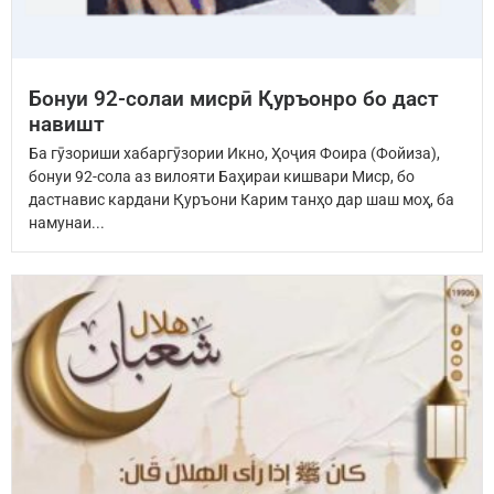
Бонуи 92-солаи мисрӣ Қуръонро бо даст
навишт
Ба гӯзориши хабаргӯзории Икно, Ҳоҷия Фоира (Фойиза),
бонуи 92-сола аз вилояти Баҳираи кишвари Миср, бо
дастнавис кардани Қуръони Карим танҳо дар шаш моҳ, ба
намунаи...