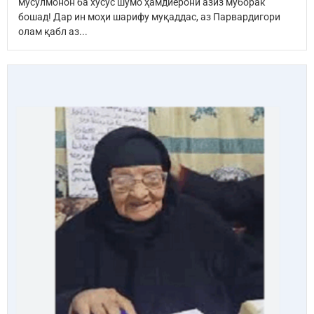
мусулмонон ба хусӯс шумо ҳамдиёрони азиз муборак
бошад! Дар ин моҳи шарифу муқаддас, аз Парвардигори
олам қабл аз...