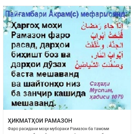
ҲИКМАТҲОИ РАМАЗОН
Фаро расидани моҳи мубораки Рамазон ба тамоми