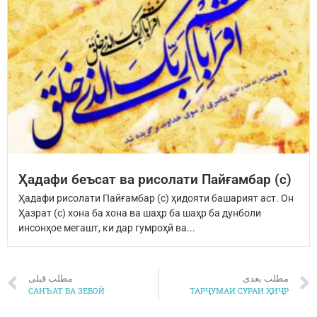
Ҳадафи беъсат ва рисолати Пайғамбар (с)
Ҳадафи рисолати Пайғамбар (с) ҳидояти башарият аст. Он
Ҳазрат (с) хона ба хона ва шаҳр ба шаҳр ба дунболи
инсонҳое мегашт, ки дар гумроҳӣ ва...
مطلب بعدی
مطلب قبلی
САНЪАТ ВА ЗЕБОӢ
ТАРҶУМАИ СУРАИ ҲИҶР