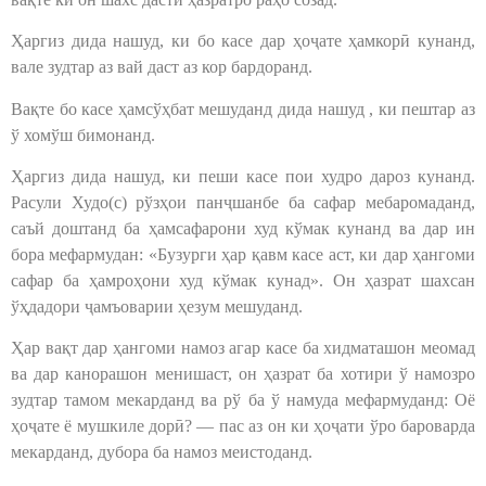
Ҳаргиз дида нашуд, ки бо касе дар ҳоҷате ҳамкорӣ кунанд,
вале зудтар аз вай даст аз кор бардоранд.
Вақте бо касе ҳамсўҳбат мешуданд дида нашуд , ки пештар аз
ў хомўш бимонанд.
Ҳаргиз дида нашуд, ки пеши касе пои худро дароз кунанд.
Расули Худо(с) рўзҳои панҷшанбе ба сафар мебаромаданд,
саъй доштанд ба ҳамсафарони худ кўмак кунанд ва дар ин
бора мефармудан: «Бузурги ҳар қавм касе аст, ки дар ҳангоми
сафар ба ҳамроҳони худ кўмак кунад». Он ҳазрат шахсан
ўҳдадори ҷамъоварии ҳезум мешуданд.
Ҳар вақт дар ҳангоми намоз агар касе ба хидматашон меомад
ва дар канорашон менишаст, он ҳазрат ба хотири ў намозро
зудтар тамом мекарданд ва рў ба ў намуда мефармуданд: Оё
ҳоҷате ё мушкиле дорӣ? — пас аз он ки ҳоҷати ўро бароварда
мекарданд, дубора ба намоз меистоданд.