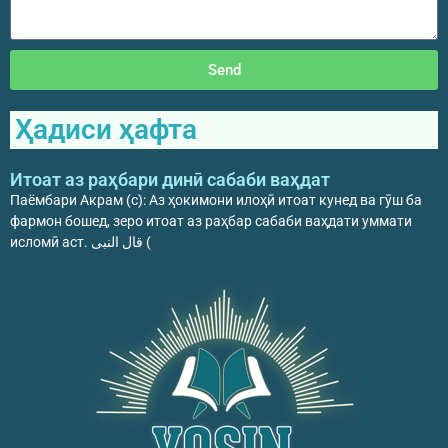
Send
Ҳадиси ҳафта
Итоат аз раҳбари динӣ сабаби ваҳдат
Паёмбари Акрам (с): Аз ҳокимони илоҳӣ итоат кунед ва гӯш ба
фармон бошед, зеро итоат аз раҳбар сабаби ваҳдати уммати
исломӣ аст. قال النبی (