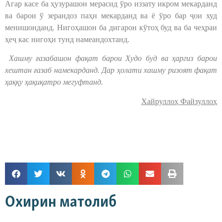
Агар касе ба ҳузурашон мерасид ўро иззату икром мекарданд
ва барои ў зерандоз паҳн мекарданд ва ё ўро бар ҷои худ
менишонданд. Нигоҳашон ба дигарон кўтоҳ буд ва ба чеҳраи
ҳеҷ кас нигоҳи тунд намеандохтанд.
Хашму ғазабашон фақат барои Худо буд ва ҳаргиз барои
хештан ғазаб намекарданд. Дар ҳолати хашму ризоят фақат
ҳаққу ҳақиқатро мегуфтанд.
Хайруллоҳ Файзуллоҳ
Охирин матолиб