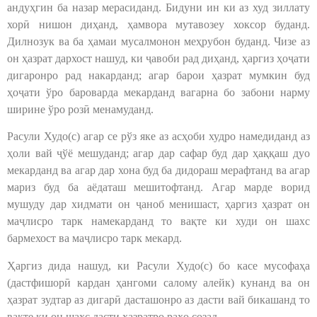
андуҳгин ба назар мерасиданд. Бидуни ин ки аз худ зиллату
хорӣ нишон диҳанд, ҳамвора мутавозеу хоксор буданд.
Дилнозук ва ба ҳамаи мусалмонон меҳрубон буданд. Чизе аз
он ҳазрат дархост нашуд, ки ҷавоби рад диҳанд, ҳаргиз ҳоҷати
дигаронро рад накарданд; агар барои ҳазрат мумкин буд
ҳоҷати ўро бароварда мекарданд вагарна бо забони нарму
ширине ўро розӣ менамуданд.
Расули Худо(с) агар се рўз яке аз асҳоби худро намедиданд аз
ҳоли вай ҷўё мешуданд; агар дар сафар буд дар ҳаққаш дуо
мекарданд ва агар дар хона буд ба дидораш мерафтанд ва агар
мариз буд ба аёдаташ мешитофтанд. Агар марде ворид
мушуду дар хидмати он ҷаноб менишаст, ҳаргиз ҳазрат он
маҷлисро тарк намекарданд то вақте ки худи он шахс
бармехост ва маҷлисро тарк мекард.
Ҳаргиз дида нашуд, ки Расули Худо(с) бо касе мусофаҳа
(дастфишорӣ кардан ҳангоми салому алейк) кунанд ва он
ҳазрат зудтар аз дигарӣ дасташонро аз дасти вай бикашанд то
вақте ки он шахс дасти ҳазратро раҳо созад.