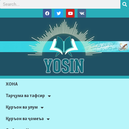
ХОНА
Тарҷума ва тафсир
Қуръон ва улум
Қуръон ва ҷомеъа