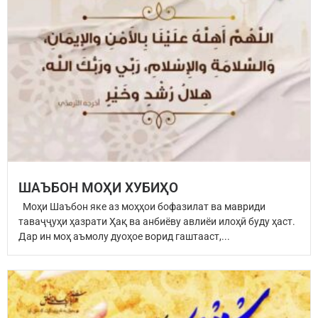
ШАЪБОН МОҲИ ХУБИҲО
Моҳи Шаъбон яке аз моҳҳои бофазилат ва мавриди
таваҷҷуҳи ҳазрати Ҳақ ва анбиёву авлиёи илоҳӣ буду ҳаст.
Дар ин моҳ аъмолу дуоҳое ворид гаштааст,...