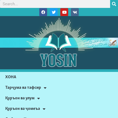
ХОНА
Тарҷума ва тафсир
Қуръон ва улум
Қуръон ва ҷомеъа