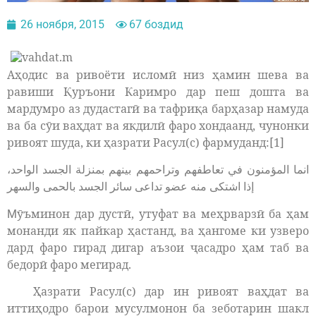
26 ноября, 2015
67 боздид
Аҳодис ва ривоёти исломӣ низ ҳамин шева ва
равиши Қуръони Каримро дар пеш дошта ва
мардумро аз дудастагӣ ва тафриқа барҳазар намуда
ва ба сӯи ваҳдат ва якдилӣ фаро хондаанд, чунонки
ривоят шуда, ки ҳазрати Расул(с) фармуданд:[1]
انما المؤمنون في تعاطفهم وتراحمهم بينهم بمنزلة الجسد الواحد،
إذا اشتكى منه عضو تداعى سائر الجسد بالحمى والسهر
ӯъминон дар дустӣ, утуфат ва меҳрварзӣ ба ҳам
М
монанди як пайкар ҳастанд, ва ҳангоме ки узверо
дард фаро гирад дигар аъзои ҷасадро ҳам таб ва
бедорӣ фаро мегирад.
Ҳазрати Расул(с) дар ин ривоят ваҳдат ва
иттиҳодро барои мусулмонон ба зеботарин шакл