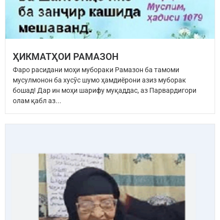
ҲИКМАТҲОИ РАМАЗОН
Фаро расидани моҳи мубораки Рамазон ба тамоми
мусулмонон ба хусӯс шумо ҳамдиёрони азиз муборак
бошад! Дар ин моҳи шарифу муқаддас, аз Парвардигори
олам қабл аз...