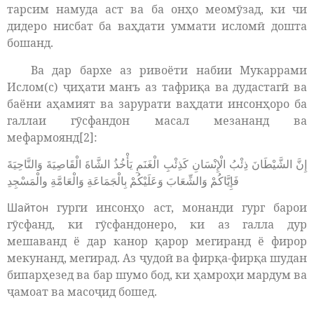
тарсим намуда аст ва ба онҳо меомӯзад, ки чи
дидеро нисбат ба ваҳдати уммати исломӣ дошта
бошанд.
Ва дар бархе аз ривоёти набии Мукаррами
Ислом(с) ҷиҳати манъ аз тафриқа ва дудастагӣ ва
баёни аҳамият ва зарурати ваҳдати инсонҳоро ба
галлаи гӯсфандон масал мезананд ва
мефармоянд[2]:
إِنَّ الشَّيْطَانَ ذِئْبُ الْإِنْسَانِ كَذِئْبِ الْغَنَمِ يَأْخُذُ الشَّاةَ الْقَاصِيَةَ وَالنَّاحِيَةَ
فَإِيَّاكُمْ وَالشِّعَابَ وَعَلَيْكُمْ بِالْجَمَاعَةِ وَالْعَامَّةِ والْمَسْجِدِ
гурги инсонҳо аст, монанди гург барои
Шайтон
гӯсфанд, ки гӯсфандонеро, ки аз галла дур
мешаванд ё дар канор қарор мегиранд ё фирор
мекунанд, мегирад. Аз ҷудоӣ ва фирқа-фирқа шудан
бипарҳезед ва бар шумо бод, ки ҳамроҳи мардум ва
ҷамоат ва масоҷид бошед.