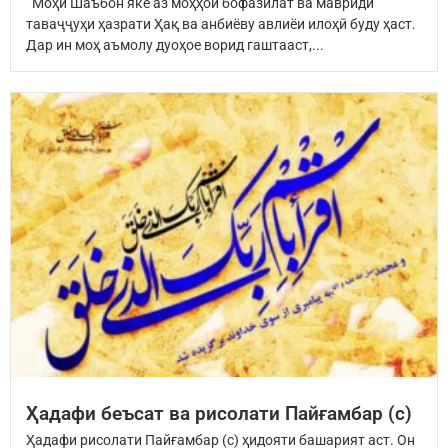
Моҳи Шаъбон яке аз моҳҳои бофазилат ва мавриди
таваҷҷуҳи ҳазрати Ҳақ ва анбиёву авлиёи илоҳӣ буду ҳаст.
Дар ин моҳ аъмолу дуоҳое ворид гаштааст,...
Ҳадафи беъсат ва рисолати Пайғамбар (с)
Ҳадафи рисолати Пайғамбар (с) ҳидояти башарият аст. Он