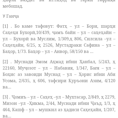
мебошад.
Ганҷа
У
[1] . Бо каме тафовут: Фатҳ – ул – Бори, шарҳи
Саҳеҳи Бухорӣ,10/439, ҷамъ байн – ул – саҳеҳайн –
ул – Бухорӣ ва Муслим, 1/309,ҳ 806, Силсила –ул –
Саҳеҳайн, 6/25, ҳ 2526, Мустадраки Сафина – ул –
Баҳор, 1/73. Баҳор – ул – Анвор, 58/150 ва …
[2] . Муснади Эмом Аҳмад ибни Ҳанбал, 5/243, ҳ
22160, Муҷозот – ул – Набавия, 1/347, Бағя – ул –
Боҳис аз завоиди Муснад – ул – Ҳорис ибни Аби
Усома, 2/635, ҳ 606, тафсири Қуръони Азим, 4/120
ва…
[3] . Ҷомиъ – ул – Саҳеҳ –ул – Мухтасар, 2/849, ҳ 2279,
Мизон –ул –Ҳикма, 2/44, Муснади ибни Ҷаъд, 1/3, ҳ
464, Кашф – ул – мушкил аз ҳадиси Саҳеҳайн, 1/207,
ва…