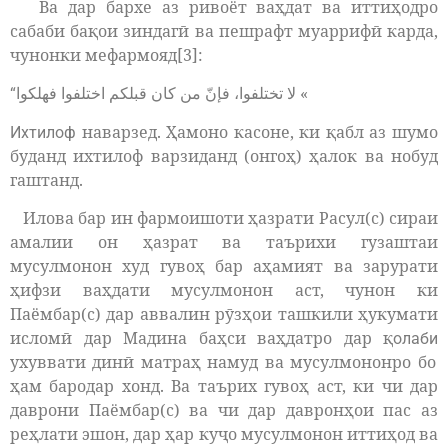
Ва дар бархе аз ривоёт ваҳдат ва иттиҳодро
сабаби бақои зиндагӣ ва пешрафт муаррифӣ карда,
чунонки мефармояд[3]:
«
“
لا تختلفوا، فإنّ من كان قبلكم اختلفوا فهلكوا
наварзед. Ҳамоно касоне, ки қабл аз шумо
Ихтилоф
буданд ихтилоф варзиданд (онгоҳ) ҳалок ва нобуд
гаштанд.
Илова бар ин фармоишоти ҳазрати Расул(с) сираи
амалии он ҳазрат ва таърихи гузаштаи
мусулмонон худ гувоҳ бар аҳамият ва зарурати
ҳифзи ваҳдати мусулмонон аст, чунон ки
Паёмбар(с) дар аввалин рӯзҳои ташкили ҳукумати
исломӣ дар Мадина баҳси ваҳдатро дар қ
олаби
ухуввати динӣ матраҳ намуд ва мусулмононро бо
ҳам бародар хонд. Ва таърих гувоҳ аст, ки чи дар
даврони Паёмбар(с) ва чи дар давронҳои пас аз
реҳлати эшон, дар ҳар куҷо мусулмонон иттиҳод ва