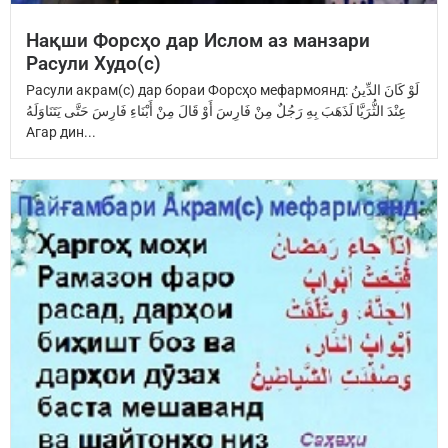
Нақши Форсҳо дар Ислом аз манзари
Расули Худо(с)
Расули акрам(с) дар бораи Форсҳо мефармоянд: ‏لَوْ كَانَ الدِّينُ
عِنْدَ ‏الثُّرَيَّا‏ ‏لَذَهَبَ بِهِ رَجُلٌ مِنْ فَارِسَ ‏أَوْ قَالَ مِنْ أَبْنَاءِ فَارِسَ ‏حَتَّى يَتَنَاوَلَهُ
Агар дин...