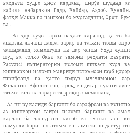
ваҳдати худро ҳифз карданд, пирӯз шуданд аз
қабили набардҳои Бадр, Хайбар, Аҳзоб, Ҳунайн,
фатҳи Макка ва ҷангҳои бо муртаддини, Эрон, Рум
ва …
Ва ҳар куҷо тарки ваҳдат карданд, ҳатто ба
андозаи якчанд лаҳза, зарар ва таъми талхи онро
чашидаанд, ҳамонгуна ки дар ҷанги Уҳуд чунин
шуд ва солҳо баъд аз замони реҳлати ҳазрати
Расул(с) императории исломӣ шикаст хурд ва
кишварҳои исломӣ мавриди исте
ғарб қарор
ъмори
гирифтанд ва ҳатто имрӯз мусулмонон дар
Фаластин, Афғонистон, Ироқ, ва дигар нуқоти дунё
таъми талх ва зарари тафриқаро мечашанд.
Аз ин рӯ калиди баргашт ба сарафрозӣ ва истиғно
аз кишварҳои ғайри исломӣ баргашт ва амал
кардан ба дастуроти китоб ва суннат аст, ки
намунаи бориз ва атамм ва комили он дастуроти
ҳифзи ваҳдат ва иттиҳод ва тарки тафриқа