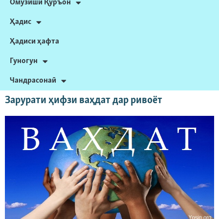
Омӯзиши Қуръон
Ҳадис
Ҳадиси ҳафта
Гуногун
Чандрасонаӣ
Зарурати ҳифзи ваҳдат дар ривоёт