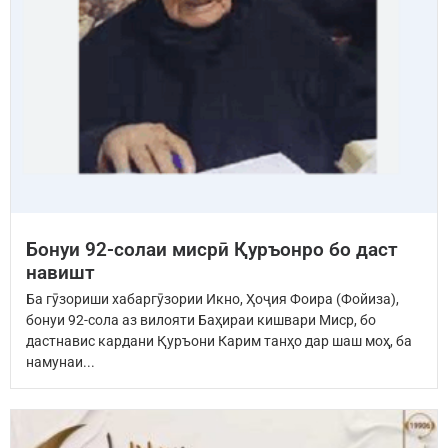
Бонуи 92-солаи мисрӣ Қуръонро бо даст
навишт
Ба гӯзориши хабаргӯзории Икно, Ҳоҷия Фоира (Фойиза),
бонуи 92-сола аз вилояти Баҳираи кишвари Миср, бо
дастнавис кардани Қуръони Карим танҳо дар шаш моҳ, ба
намунаи...