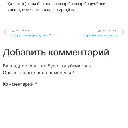
Ҳазрат (с) хона ба хона ва шаҳр ба шаҳр ба дунболи
инсонҳое мегашт, ки дар гумроҳӣ ва...
مطلب بعدی
مطلب قبلی
Осори имон дар ҷомеа 2
Ҳарими зан ва мард
Добавить комментарий
Ваш адрес email не будет опубликован.
Обязательные поля помечены
*
Комментарий
*