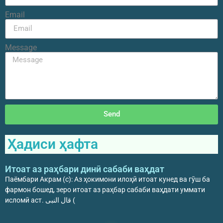
Email
Message
Send
Ҳадиси ҳафта
Итоат аз раҳбари динӣ сабаби ваҳдат
Паёмбари Акрам (с): Аз ҳокимони илоҳӣ итоат кунед ва гӯш ба
фармон бошед, зеро итоат аз раҳбар сабаби ваҳдати уммати
исломӣ аст. قال النبی (