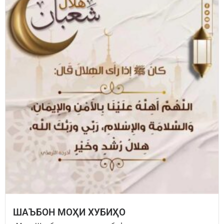
ШАЪБОН МОҲИ ХУБИҲО