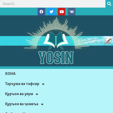
ХОНА
Тарҷума ва тафсир
Қуръон ва улум
Қуръон ва ҷомеъа