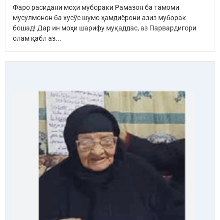
Фаро расидани моҳи мубораки Рамазон ба тамоми
мусулмонон ба хусӯс шумо ҳамдиёрони азиз муборак
бошад! Дар ин моҳи шарифу муқаддас, аз Парвардигори
олам қабл аз...