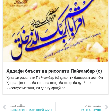
Ҳадафи беъсат ва рисолати Пайғамбар (с)
Ҳадафи рисолати Пайғамбар (с) ҳидояти башарият аст. Он
Ҳазрат (с) хона ба хона ва шаҳр ба шаҳр ба дунболи
инсонҳое мегашт, ки дар гумроҳӣ ва...
مطلب بعدی
مطلب قبلی
ЗИНДАГИНОМАИ ҚОРӢ АБДУЛБОСИТ АБДУСАМАД
ТАРС АЗ ХУДО