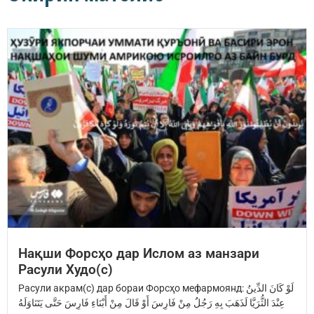
Нақши Форсҳо дар Ислом аз манзари
Расули Худо(с)
Расули акрам(с) дар бораи Форсҳо мефармоянд: ‏لَوْ كَانَ الدِّينُ
عِنْدَ ‏الثُّرَيَّا‏ ‏لَذَهَبَ بِهِ رَجُلٌ مِنْ فَارِسَ ‏أَوْ قَالَ مِنْ أَبْنَاءِ فَارِسَ ‏حَتَّى يَتَنَاوَلَهُ