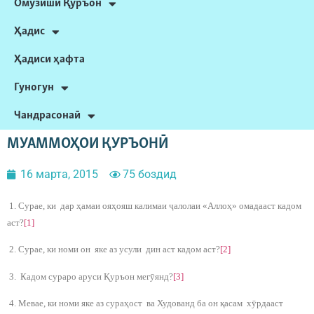
Омӯзиши Қуръон
Ҳадис
Ҳадиси ҳафта
Гуногун
Чандрасонаӣ
МУАММОҲОИ ҚУРЪОНӢ
16 марта, 2015
75 боздид
1. Сурае, ки дар ҳамаи ояҳояш калимаи ҷалолаи «Аллоҳ» омадааст кадом
аст?
[1]
2. Сурае, ки номи он яке аз усули дин аст кадом аст?
[2]
3. Кадом сураро аруси Қуръон мегӯянд?
[3]
4. Мевае, ки номи яке аз сураҳост ва Худованд ба он қасам хӯрдааст