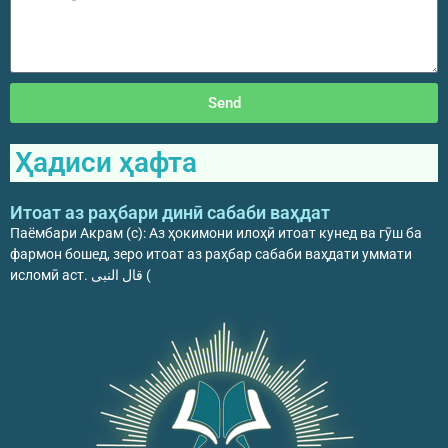
Send
Ҳадиси ҳафта
Итоат аз раҳбари динӣ сабаби ваҳдат
Паёмбари Акрам (с): Аз ҳокимони илоҳӣ итоат кунед ва гӯш ба
фармон бошед, зеро итоат аз раҳбар сабаби ваҳдати уммати
исломӣ аст. قال النبی (