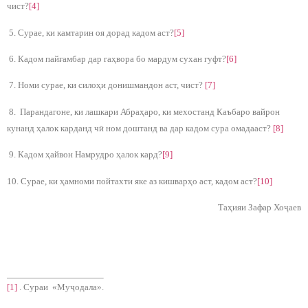
чист?
[4]
5. Сурае, ки камтарин оя дорад кадом аст?
[5]
6. Кадом пайғамбар дар гаҳвора бо мардум сухан гуфт?
[6]
7. Номи сурае, ки силоҳи донишмандон аст, чист?
[7]
8. Парандагоне, ки лашкари Абраҳаро, ки мехостанд Каъбаро вайрон
кунанд ҳалок карданд чӣ ном доштанд ва дар кадом сура омадааст?
[8]
9. Кадом ҳайвон Намрудро ҳалок кард?
[9]
10. Сурае, ки ҳамноми пойтахти яке аз кишварҳо аст, кадом аст?
[10]
Таҳияи Зафар Хоҷаев
[1]
. Сураи «Муҷодала».