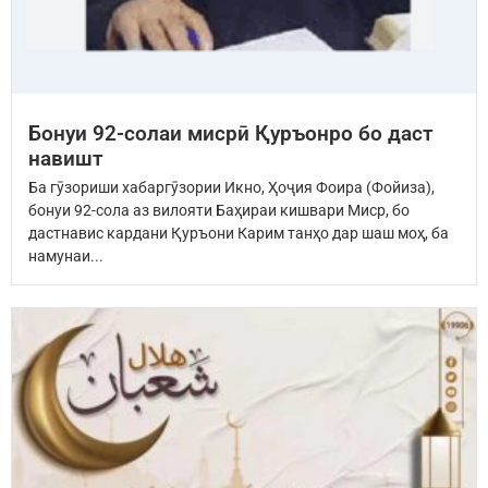
Бонуи 92-солаи мисрӣ Қуръонро бо даст
навишт
Ба гӯзориши хабаргӯзории Икно, Ҳоҷия Фоира (Фойиза),
бонуи 92-сола аз вилояти Баҳираи кишвари Миср, бо
дастнавис кардани Қуръони Карим танҳо дар шаш моҳ, ба
намунаи...