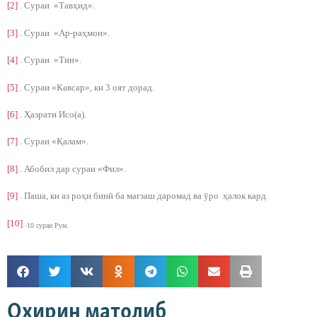
[2]
. Сураи «Тавҳид».
[3]
. Сураи «Ар-раҳмон».
[4]
. Сураи «Тин».
[5]
. Сураи «Кавсар», ки 3 оят дорад.
[6]
. Ҳазрати Исо(а).
[7]
. Сураи «Қалам».
[8]
. Абобил дар сураи «Фил».
[9]
. Паша, ки аз роҳи бинӣ ба мағзаш даромад ва ӯро ҳалок кард.
[10]
.
10 сураи Рум
.
Охирин матолиб