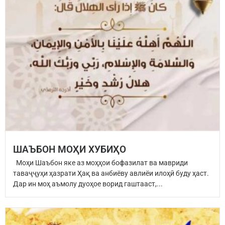
ШАЪБОН МОҲИ ХУБИҲО
Моҳи Шаъбон яке аз моҳҳои бофазилат ва мавриди
таваҷҷуҳи ҳазрати Ҳақ ва анбиёву авлиёи илоҳӣ буду ҳаст.
Дар ин моҳ аъмолу дуоҳое ворид гаштааст,...