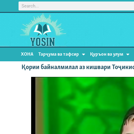
ХОНА
Тарҷума ва тафсир
Қуръон ва улум
Қории байналмилал аз кишвари Тоҷики