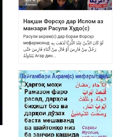
Нақши Форсҳо дар Ислом аз
манзари Расули Худо(с)
Расули акрам(с) дар бораи Форсҳо
мефармоянд: ‏لَوْ كَانَ الدِّينُ عِنْدَ ‏الثُّرَيَّا‏ ‏لَذَهَبَ بِهِ
رَجُلٌ مِنْ فَارِسَ ‏أَوْ قَالَ مِنْ أَبْنَاءِ فَارِسَ ‏حَتَّى
يَتَنَاوَلَهُ Агар дин...