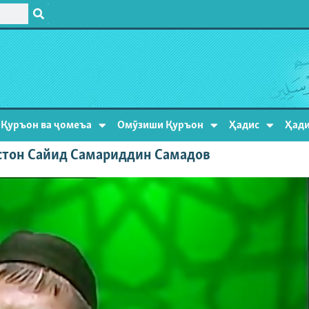
Қуръон ва ҷомеъа
Омӯзиши Қуръон
Ҳадис
Ҳади
стон Сайид Самариддин Самадов