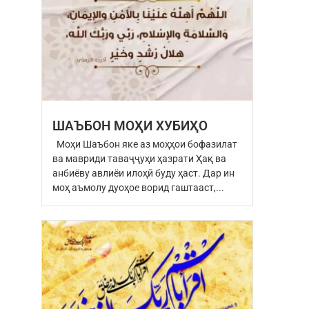
ШАЪБОН МОҲИ ХУБИҲО
Моҳи Шаъбон яке аз моҳҳои бофазилат
ва мавриди таваҷҷуҳи ҳазрати Ҳақ ва
анбиёву авлиёи илоҳӣ буду ҳаст. Дар ин
моҳ аъмолу дуоҳое ворид гаштааст,...