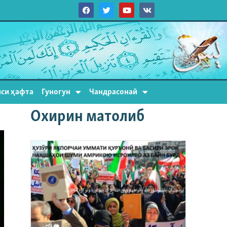
си ҳафта
Гуногун
Чандрасонаӣ
Охирин матолиб