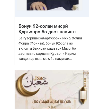
Бонуи 92-солаи мисрӣ
Қуръонро бо даст навишт
Ба гӯзориши хабаргӯзории Икно, Ҳоҷия
Фоира (Фойиза), бонуи 92-сола аз
вилояти Баҳираи кишвари Миср, бо
дастнавис кардани Қуръони Карим
танҳо дар шаш моҳ, ба намунаи...