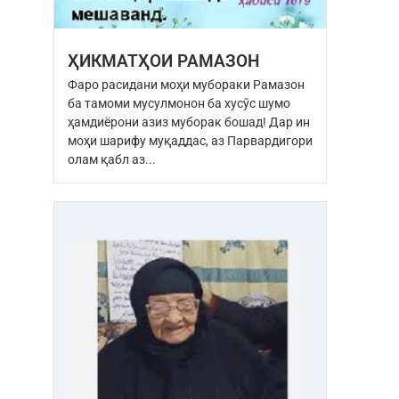
ҲИКМАТҲОИ РАМАЗОН
Фаро расидани моҳи мубораки Рамазон
ба тамоми мусулмонон ба хусӯс шумо
ҳамдиёрони азиз муборак бошад! Дар ин
моҳи шарифу муқаддас, аз Парвардигори
олам қабл аз...