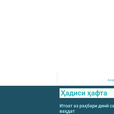
Азод
Ҳадиси ҳафта
Итоат аз раҳбари динӣ с
ваҳдат