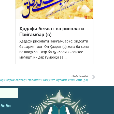
Ҳадафи беъсат ва рисолати
Пайғамбар (с)
Ҳадафи рисолати Пайғамбар (с) ҳидояти
башарият аст. Он Ҳазрат (с) хона ба хона
ва шаҳр ба шаҳр ба дунболи инсонҳое
мегашт, ки дар гумроҳӣ ва...
مطلب بعدی
орӣ барои сарвари ҷавонони биҳишт, Ҳусайн ибни Алӣ (рз)
абаби