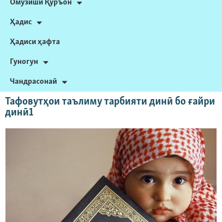
Омӯзиши Қуръон
Ҳадис
Ҳадиси ҳафта
Гуногун
Чандрасонаӣ
Тафовутҳои таълиму тарбияти динӣ бо ғайри
динӣ1