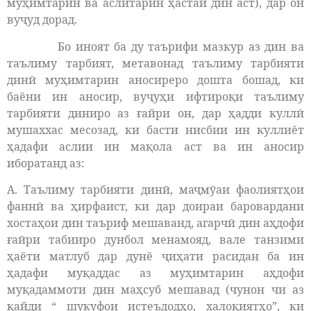
муҳимтарин ва аслитарин ҳастаи дин аст), дар он
вуҷуд дорад.
Бо иноят ба ду таърифи мазкур аз дин ва
таълиму тарбият, метавонад таълиму тарбияти
динӣ муҳимтарин аносиреро дошта бошад, ки
баёни ин аносир, вуҷуҳи ифтироқи таълиму
тарбияти диниро аз ғайри он, дар ҳадди куллӣ
мушаххас месозад, ки басти нисбии ин куллиёт
ҳадафи аслии ин мақола аст ва ин аносир
иборатанд аз:
А. Таълиму тарбияти динӣ, маҷмӯаи фаолиятҳои
фаннӣ ва ҳирфаист, ки дар доираи баровардани
хостаҳои дин таъриф мешаванд, агарчӣ дин аҳдофи
ғаӣри табииро дунбол менамояд, вале танзими
ҳаёти матлуб дар дунё ҷиҳати расидан ба ин
ҳадафи муқаддас аз муҳимтарин аҳдофи
муқадаммоти дин маҳсуб мешавад (чунон чи аз
қайди “ шукуфои истеъдодҳо, халоқиятҳо”, ки