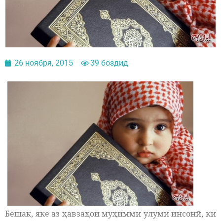
26 ноября, 2015
39 боздид
Бешак, яке аз ҳавзаҳои муҳимми улуми инсонӣ, ки