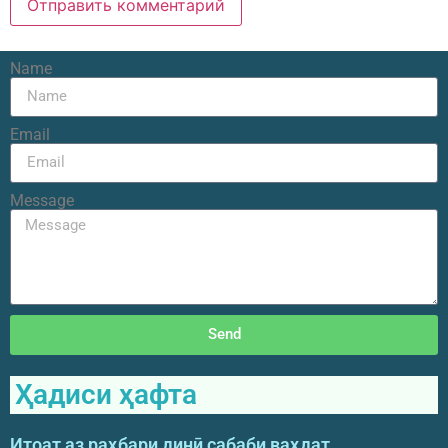
Name
Email
Message
Send
Ҳадиси ҳафта
Итоат аз раҳбари динӣ сабаби ваҳдат