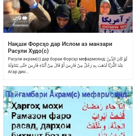
Нақши Форсҳо дар Ислом аз манзари
Расули Худо(с)
Расули акрам(с) дар бораи Форсҳо мефармоянд: ‏لَوْ كَانَ الدِّينُ
عِنْدَ ‏الثُّرَيَّا‏ ‏لَذَهَبَ بِهِ رَجُلٌ مِنْ فَارِسَ ‏أَوْ قَالَ مِنْ أَبْنَاءِ فَارِسَ ‏حَتَّى يَتَنَاوَلَهُ
Агар дин...