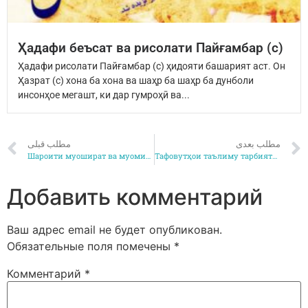
Ҳадафи беъсат ва рисолати Пайғамбар (с)
Ҳадафи рисолати Пайғамбар (с) ҳидояти башарият аст. Он
Ҳазрат (с) хона ба хона ва шаҳр ба шаҳр ба дунболи
инсонҳое мегашт, ки дар гумроҳӣ ва...
مطلب بعدی
مطلب قبلی
Шароити муошират ва муомилаи иҷтимоӣ ва фардии зану мурд1
Тафовутҳои таълиму тарбияти динӣ бо ғайри динӣ 2
Добавить комментарий
Ваш адрес email не будет опубликован.
Обязательные поля помечены
*
Комментарий
*