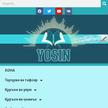
ХОНА
Тарҷума ва тафсир
Қуръон ва улум
Қуръон ва ҷомеъа