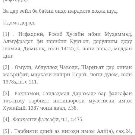
Ва дар зейл ба баёни онҳо пардохта хоҳад шуд.
Идома дорад.
[1] . Исфаҳонӣ, Роғиб Ҳусайн ибни Муҳаммад,
Алмуфрадот фи ғарибил Қуръон, дорулилм дору
шомия, Димишқ, соли 1412ҳ.қ. чопи аввал, моддаи
дин.
[2] . Омулӣ, Абдуллоҳ Ҷаводи, Шариъат дар оинаи
маърифат, маркази нашри Исроъ, чопи дуюм, соли
1378ҳ.ш, с.111.
[3] . Роҳнамоӣ, Саидаҳмад, Даромаде бар фалсафаи
таълиму тарбият, интишороти муассисаи имом
Хумайнӣ. 1387 чопи авал, с.38.
[4] . Фарҳанги фалсафӣ, ҷ.1, с.475.
[5] . Тарбияти динӣ аз нигоҳи имом Алӣ(а), саҳ.24,