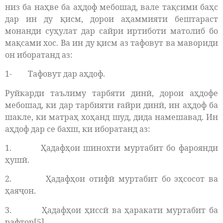
низ ба наҳве ба аҳдоф мебошад, вале тақсими баҳс
дар ин ду қисм, дорои аҳаммияти бештараст
монанди суҳулат дар сайри иртиботи матолиб бо
мақсами хос. Ва ин ду қисм аз тафовут ва мавориди
он иборатанд аз:
1- Тафовут дар аҳдоф.
Руйкарди таълиму тарбяти динӣ, дорои аҳдофе
мебошад, ки дар тарбияти ғайри динӣ, ин аҳдоф ба
шакле, ки матраҳ хоҳанд шуд, дида намешавад. Ин
аҳдоф дар се бахш, ки иборатанд аз:
1. Ҳадафҳои шинохти муртабит бо фароянди
ҳушӣ.
2. Ҳадафҳои отифӣ муртабит бо эҳсосот ва
ҳаяҷон.
3. Ҳадафҳои ҳиссӣ ва ҳаракати муртабит ба
рафтор[5].