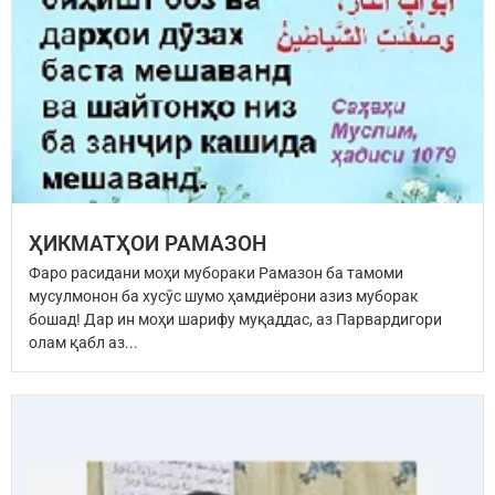
ҲИКМАТҲОИ РАМАЗОН
Фаро расидани моҳи мубораки Рамазон ба тамоми
мусулмонон ба хусӯс шумо ҳамдиёрони азиз муборак
бошад! Дар ин моҳи шарифу муқаддас, аз Парвардигори
олам қабл аз...