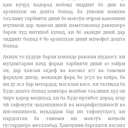
ҳам вуҷуд надорад набояд зиддият бо дин ва
арзишҳои он дошта бошад. Ба унвони намуна
таълиму тарбияти динӣ бо мавзӯи иҷрои қавонини
иҷтимоӣ дар ҷомеаи динӣ наметавонад равишеро
барои худ интихоб кунад, ки бо ақоиди динӣ дар
зиддият бошад ё бо арзишҳои динӣ мунофот дошта
бошад.
Акнун то ҳудуде барои хонанда равшан шудааст, ки
муҳимтарин ваҷҳ фарқи тарбияти динӣ аз ғайри
он, дар ҳавзаи аҳдоф ва васоил аст ва тамоми
фарқҳои дигар, монанди фарқ бо усул ва ғаӣра, ба
ин ду асл бар мегардад; масалан касе, ки эътиқод ба
Худо дошта бошад ҳамвора манбаи таълими худ он
чиро қарор медиҳад, ки ба Худо иртибот дорад, агар
чӣ тафовути ҷаҳоншиносӣ ва маърифатшиносӣ ва
инсоншиносӣ, муқаддам бар ин тафовутҳост, ки
пардохтан ба тамоми ин мавзӯъ маҷоли
густардаеро металабад. Ҳамчунин баргашти васоил