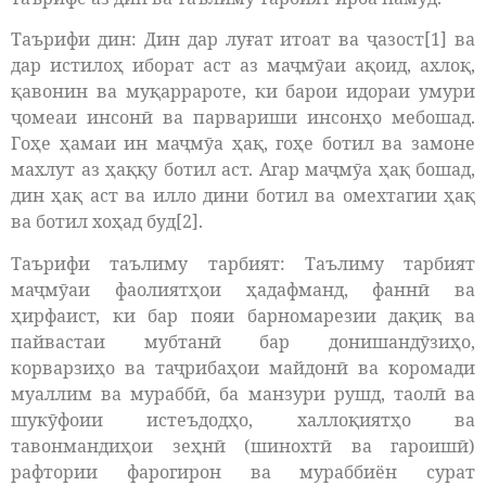
Таърифи дин: Дин дар луғат итоат ва ҷазост[1] ва
дар истилоҳ иборат аст аз маҷмӯаи ақоид, ахлоқ,
қавонин ва муқаррароте, ки барои идораи умури
ҷомеаи инсонӣ ва парвариши инсонҳо мебошад.
Гоҳе ҳамаи ин маҷмӯа ҳақ, гоҳе ботил ва замоне
махлут аз ҳаққу ботил аст. Агар маҷмӯа ҳақ бошад,
дин ҳақ аст ва илло дини ботил ва омехтагии ҳақ
ва ботил хоҳад буд[2].
Таърифи таълиму тарбият: Таълиму тарбият
маҷмӯаи фаолиятҳои ҳадафманд, фаннӣ ва
ҳирфаист, ки бар пояи барномарезии дақиқ ва
пайвастаи мубтанӣ бар донишандӯзиҳо,
корварзиҳо ва таҷрибаҳои майдонӣ ва коромади
муаллим ва мураббӣ, ба манзури рушд, таолӣ ва
шукӯфоии истеъдодҳо, халлоқиятҳо ва
тавонмандиҳои зеҳнӣ (шинохтӣ ва гароишӣ)
рафтории фарогирон ва мураббиён сурат