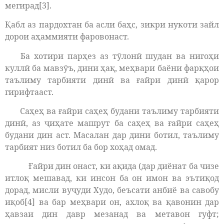
мегирад[3].
Қабл аз пардохтан ба асли баҳс, зикри нукоти зайл
дорои аҳаммияти фаровонаст.
Ба хотири парҳез аз тӯлонӣ шудан ва нигоҳи
куллӣ ба мавзӯъ, дини ҳақ, меҳвари баёни фарқҳои
таълиму тарбияти динӣ ва ғайри динӣ қарор
гирифтааст.
Саҳеҳ ва ғайри саҳеҳ будани таълиму тарбияти
динӣ, аз ҷиҳате машрут ба саҳеҳ ва ғайри саҳеҳ
будани дин аст. Масалан дар дини ботил, таълиму
тарбият низ ботил ба бор хоҳад омад.
Ғайри дин онаст, ки ақида (дар диёнат ба чизе
итлоқ мешавад, ки инсон ба он имон ва эътиқод
дорад, мисли вуҷуди Худо, беъсати анбиё ва савобу
иқоб[4] ва бар меҳвари он, ахлоқ ва қавонин дар
ҳавзаи дин давр мезанад ва метавон гуфт;