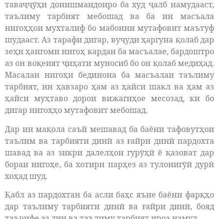
таваҷҷӯҳи донишмандонро ба худ ҷалб намудааст,
таълиму тарбият мебошад ва ба ин масъала
нигоҳҳои мухталиф бо мабонии мутафовит маътуф
шудааст.
Аз тарафи дигар, вуҷуди ҳаргуна қолаб дар
зеҳн ҳангоми нигоҳ кардан ба масъалае, бардоштро
аз он воқеият ҷиҳати муносиб бо он қолаб медиҳад.
Масалан нигоҳи бединона ба масъалаи таълиму
тарбият, ин ҳавзаро ҳам аз ҳайси шакл ва ҳам аз
ҳайси муҳтаво дорои вижагиҳое месозад, ки бо
дигар нигоҳҳо мутафовит мебошад.
Дар ин мақола саъй мешавад ба баёни тафовутҳои
таълим ва тарбияти динӣ аз ғайри динӣ пардохта
шавад ва аз зикри далелҳои гурӯҳӣ ё қазоват дар
бораи нигоҳе, ба хотири парҳез аз тулонигӯӣ дурӣ
хоҳад шуд.
Қабл аз пардохтан ба асли баҳс яъне баёни фарқҳо
дар таълиму тарбияти динӣ ва ғайри динӣ, бояд
таърифе аз дин ва таълиму тарбият ироа намуд.