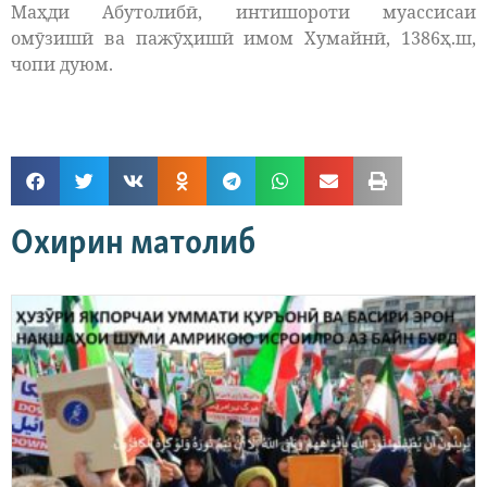
Маҳди Абутолибӣ, интишороти муассисаи
омӯзишӣ ва пажӯҳишӣ имом Хумайнӣ, 1386ҳ.ш,
чопи дуюм.
Охирин матолиб