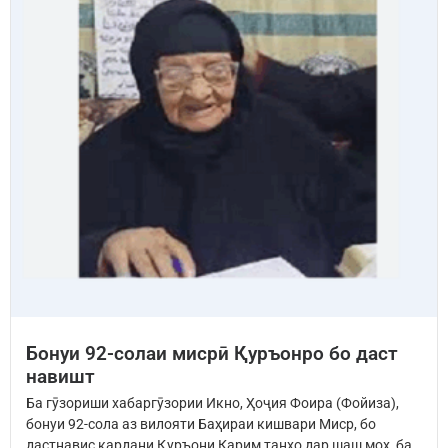
Бонуи 92-солаи мисрӣ Қуръонро бо даст
навишт
Ба гӯзориши хабаргӯзории Икно, Ҳоҷия Фоира (Фойиза),
бонуи 92-сола аз вилояти Баҳираи кишвари Миср, бо
дастнавис кардани Қуръони Карим танҳо дар шаш моҳ, ба