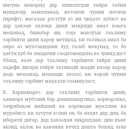
ингуна маворид дар шинохтҳои ғаӣри табии
мунҳасир намешавад, метавон чунин натиҷа
гирифт), масалан ростгӯӣ аз ин ҷиҳате хубаст ва
дар ҳавзаи ахлоқи динӣ мавриди амал воқеъ
мешавад, бинобар ин, гоҳе мавзӯъи таълиму
тарбияти динӣ қарор мегирад, ки эътиқод амал ба
онро аз муътақидони худ талаб мекунад, то бо
ҳаёти хуб ба зиндагии саодатмандона ва ҷовид даст
ёбанд, вале дар таълиму тарбияти ғайри динӣ
аҳдофи дигари ғайри эътиқодӣ мадди назар қарор
дода мешавад, монанди лаззат, ки короӣ чунин
таълиму тарбият маҳалли тааммуласт.
Б. Барномарез дар таълиму тарбияти динӣ,
ҳамвора мубтанӣ бар донишандузиҳо, корварзиҳо,
таҷрибаҳои майдонӣ ва коромади муаллим ва
мурабист, ки хутути аслии он, ба наҳве дар дин, ба
иборати дигар, дар ҳавзаҳои зикршудаи; дин яъне
ақоид, ахлоқ ва қавонин вуҷуд дошта бошад, агар