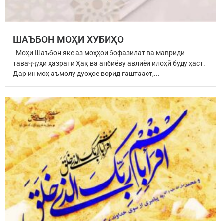
ШАЪБОН МОҲИ ХУБИҲО
Моҳи Шаъбон яке аз моҳҳои бофазилат ва мавриди
таваҷҷуҳи ҳазрати Ҳақ ва анбиёву авлиёи илоҳӣ буду ҳаст.
Дар ин моҳ аъмолу дуоҳое ворид гаштааст,...