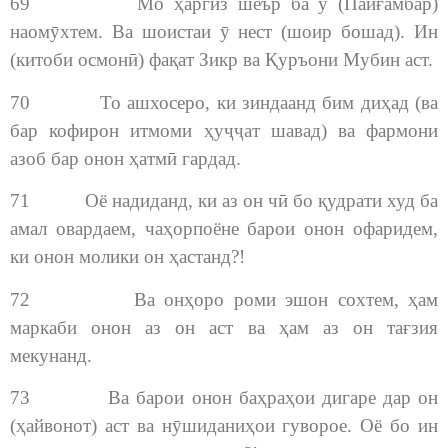
69 Мо ҳаргиз шеър ба ӯ (Пайғамбар)
наомӯхтем. Ва шоистаи ӯ нест (шоир бошад). Ин
(китоби осмонӣ) фақат Зикр ва Қуръони Мубин аст.
70 То ашхосеро, ки зиндаанд бим диҳад (ва
бар кофирон итмоми ҳуҷҷат шавад) ва фармони
азоб бар онон ҳатмӣ гардад.
71 Оё надиданд, ки аз он чӣ бо қудрати худ ба
амал овардаем, чаҳорпоёне барои онон офаридем,
ки онон молики он ҳастанд?!
72 Ва онҳоро роми эшон сохтем, ҳам
маркаби онон аз он аст ва ҳам аз он тағзия
мекунанд.
73 Ва барои онон баҳраҳои дигаре дар он
(ҳайвонот) аст ва нӯшиданиҳои гуворое. Оё бо ин