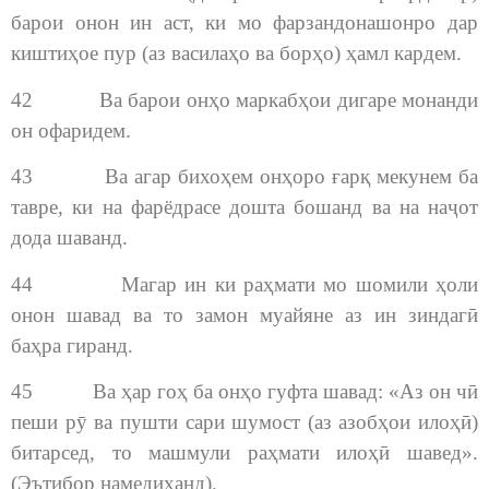
барои онон ин аст, ки мо фарзандонашонро дар
киштиҳое пур (аз василаҳо ва борҳо) ҳамл кардем.
42 Ва барои онҳо маркабҳои дигаре монанди
он офаридем.
43 Ва агар бихоҳем онҳоро ғарқ мекунем ба
тавре, ки на фарёдрасе дошта бошанд ва на наҷот
дода шаванд.
44 Магар ин ки раҳмати мо шомили ҳоли
онон шавад ва то замон муайяне аз ин зиндагӣ
баҳра гиранд.
45 Ва ҳар гоҳ ба онҳо гуфта шавад: «Аз он чӣ
пеши рӯ ва пушти сари шумост (аз азобҳои илоҳӣ)
битарсед, то машмули раҳмати илоҳӣ шавед».
(Эътибор намедиҳанд).