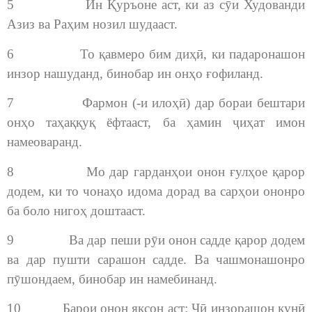
5 Ин Қуръоне аст, ки аз сӯи Худованди
Азиз ва Раҳим нозил шудааст.
6 То қавмеро бим диҳӣ, ки падаронашон
инзор нашуданд, бинобар ин онҳо ғофиланд.
7 Фармон (-и илоҳӣ) дар бораи бештари
онҳо таҳаққуқ ёфтааст, ба ҳамин ҷиҳат имон
намеоваранд.
8 Мо дар гарданҳои онон ғулҳое қарор
додем, ки то чонаҳо идома дорад ва сарҳои ононро
ба боло нигоҳ доштааст.
9 Ва дар пеши рӯи онон садде қарор додем
ва дар пушти сарашон садде. Ва чашмонашонро
пӯшондаем, бинобар ин намебинанд.
10 Барои онон яксон аст: Чӣ инзорашон кунӣ