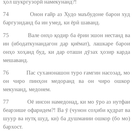
ҳол шукргузорӣ намекунанд?!
74 Онон ғайр аз Худо маъбудоне барои худ
баргузиданд ба ин умед, ки ёрӣ шаванд.
75 Вале онҳо қодир ба ёрии эшон нестанд ва
ин (ибодаткунандагон дар қиёмат), лашкаре барои
онҳо хоҳанд буд, ки дар оташи дӯзах ҳозир карда
мешаванд.
76 Пас суханонашон туро ғамгин насозад, мо
он чиро пинҳон медоранд ва он чиро ошкор
мекунанд, медонем.
77 Оё инсон намедонад, ки мо ӯро аз нутфаи
беарзише офаридем?! Ва ӯ (чунон соҳиби қудрат ва
шуур ва нутқ шуд, ки) ба душмании ошкор (бо мо)
бархост.