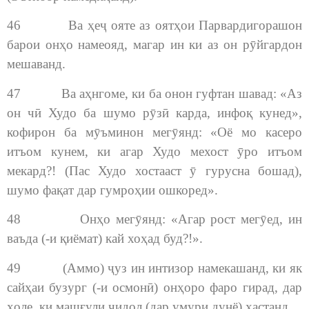
46 Ва ҳеҷ ояте аз оятҳои Парвардигорашон
барои онҳо намеояд, магар ин ки аз он рӯйгардон
мешаванд.
47 Ва аҳнгоме, ки ба онон гуфтан шавад: «Аз
он чӣ Худо ба шумо рӯзӣ карда, инфоқ кунед»,
кофирон ба мӯъминон мегӯянд: «Оё мо касеро
итъом кунем, ки агар Худо мехост ӯро итъом
мекард?! (Пас Худо хостааст ӯ гурусна бошад),
шумо фақат дар гумроҳии ошкоред».
48 Онҳо мегӯянд: «Агар рост мегӯед, ин
ваъда (-и қиёмат) кай хоҳад буд?!».
49 (Аммо) ҷуз ин интизор намекашанд, ки як
сайҳаи бузург (-и осмонӣ) онҳоро фаро гирад, дар
ҳоле, ки машғули ҷидол (дар умури дунё) ҳастанд.