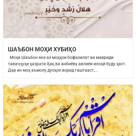
ШАЪБОН МОҲИ ХУБИҲО
Моҳи Шаъбон яке аз моҳҳои бофазилат ва мавриди
таваҷҷуҳи ҳазрати Ҳақ ва анбиёву авлиёи илоҳӣ буду ҳаст.
Дар ин моҳ аъмолу дуоҳое ворид гаштааст,...