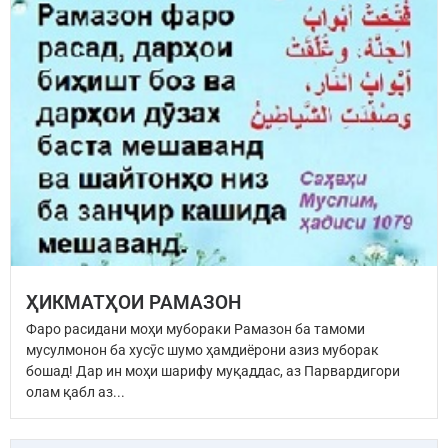
ҲИКМАТҲОИ РАМАЗОН
Фаро расидани моҳи мубораки Рамазон ба тамоми
мусулмонон ба хусӯс шумо ҳамдиёрони азиз муборак
бошад! Дар ин моҳи шарифу муқаддас, аз Парвардигори
олам қабл аз...