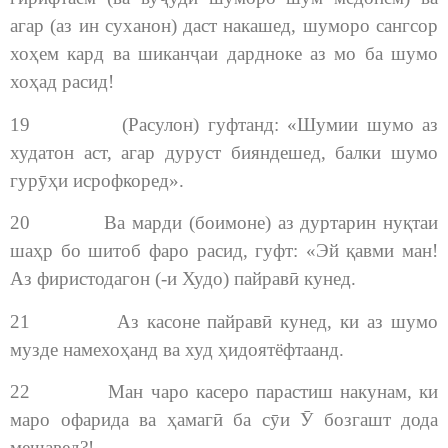
агар (аз ин суханон) даст накашед, шуморо сангсор
хоҳем кард ва шиканҷаи дардноке аз мо ба шумо
хоҳад расид!
19 (Расулон) гуфтанд: «Шумии шумо аз
худатон аст, агар дуруст бияндешед, балки шумо
гурӯҳи исрофкоред».
20 Ва марди (боимоне) аз дуртарин нуқтаи
шаҳр бо шитоб фаро расид, гуфт: «Эй қавми ман!
Аз фиристодагон (-и Худо) пайравӣ кунед.
21 Аз касоне пайравӣ кунед, ки аз шумо
музде намехоҳанд ва худ ҳидоятёфтаанд.
22 Ман чаро касеро парастиш накунам, ки
маро офарида ва ҳамагӣ ба сӯи Ӯ бозгашт дода
мешавед?!