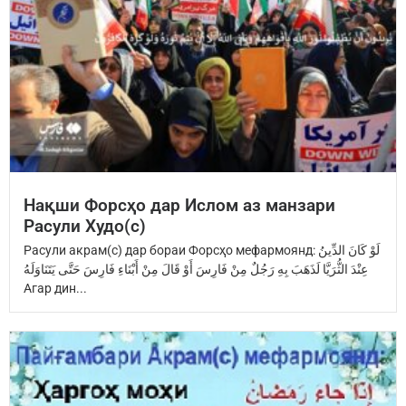
Нақши Форсҳо дар Ислом аз манзари
Расули Худо(с)
Расули акрам(с) дар бораи Форсҳо мефармоянд: ‏لَوْ كَانَ الدِّينُ
عِنْدَ ‏الثُّرَيَّا‏ ‏لَذَهَبَ بِهِ رَجُلٌ مِنْ فَارِسَ ‏أَوْ قَالَ مِنْ أَبْنَاءِ فَارِسَ ‏حَتَّى يَتَنَاوَلَهُ
Агар дин...