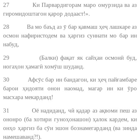
27 Ки Парвардигорам маро омурзида ва аз
гиромидоштагон қарор додааст!».
28 Ва мо баъд аз ӯ бар қавмаш ҳеҷ лашкаре аз
осмон нафиристодем ва ҳаргиз суннати мо бар ин
набуд,
29 (Балки) фақат як сайҳаи осмонӣ буд,
ногаҳон ҳамагӣ хомӯш шуданд.
30 Афсӯс бар ин бандагон, ки ҳеҷ пайғамбаре
барои ҳидояти онон наомад, магар ин ки ӯро
масхара мекарданд!
31 Оё надиданд, чӣ қадар аз ақвоми пеш аз
ононро (ба хотири гуноҳонашон) ҳалок кардем, ки
онҳо ҳаргиз ба сӯи эшон бознамегарданд (ва зинда
намешаванд?!).