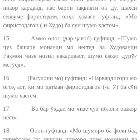
инкор карданд, пас барои тақвияти он ду, шахси
севвуме фиристодем, онҳо ҳамагӣ гуфтанд: «Мо
фиристодагон (-и Худо) ба сӯи шумо ҳастем».
15 Аммо онон (дар ҷавоб) гуфтанд: «Шумо
ҷуз башаре монанди мо нестед ва Худованди
Раҳмон чизе нозил накардааст, шумо фақат дурӯғ
мегӯед».
16 (Расулони мо) гуфтанд: «Парвардигори мо
огоҳ аст, ки мо ҳатман фиристодагон (-и Ӯ) ба сӯи
шумо ҳастем,
17 Ва бар ӯҳдаи мо чизе ҷуз иблоғи ошкор
нест».
18 Онон гуфтанд: «Мо шуморо ба фоли бад
гирифтаем (ва вуҷуди шуморо шум медонем) ва