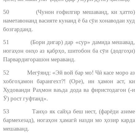
50 (Чунон ғофилгир мешаванд, ки ҳатто)
наметавонанд васияте кунанд ё ба сӯи хонаводаи худ
бозгарданд.
51 (Бори дигар) дар «сур» дамида мешавад,
ногаҳон онҳо аз қабрҳо, шитобон ба сӯи (додгоҳи)
Парвардигорашон мераванд.
52 Мегӯянд: «Эй вой бар мо! Чӣ касе моро аз
хобгоҳамон барангехт?! (Оре), ин ҳамон аст, ки
Худованди Раҳмон ваъда дода ва фиристодагон (-и
Ӯ) рост гуфтанд».
53 Танҳо як сайҳа беш нест, (фарёди азиме
бармехезад), ногаҳон ҳамагӣ назди мо ҳозир карда
мешаванд.