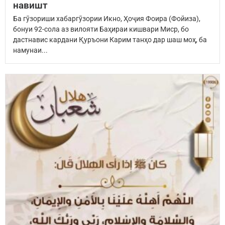
навишт
Ба гӯзориши хабаргӯзории Икно, Ҳоҷия Фоира (Фойиза),
бонуи 92-сола аз вилояти Баҳираи кишвари Миср, бо
дастнавис кардани Қуръони Карим танҳо дар шаш моҳ, ба
намунаи...