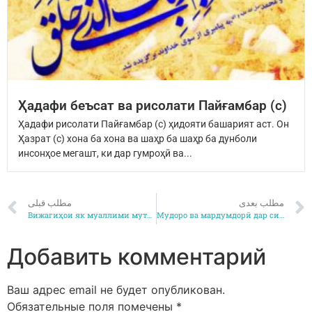
Ҳадафи беъсат ва рисолати Пайғамбар (с)
Ҳадафи рисолати Пайғамбар (с) ҳидояти башарият аст. Он
Ҳазрат (с) хона ба хона ва шаҳр ба шаҳр ба дунболи
инсонҳое мегашт, ки дар гумроҳӣ ва...
مطلب بعدی
مطلب قبلی
Вижагиҳои як муаллими мутааҳҳид 2
Мудоро ва мардумдорӣ дар сираи Набавӣ(с) 1
Добавить комментарий
Ваш адрес email не будет опубликован.
Обязательные поля помечены
*