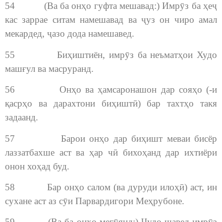
54 (Ва ба онҳо гуфта мешавад:) Имрӯз ба ҳеҷ
кас заррае ситам намешавад ва ҷуз он чиро амал
мекардед, ҷазо дода намешавед.
55 Биҳиштиён, имрӯз ба неъматҳои Худо
машғул ва масруранд.
56 Онҳо ва ҳамсаронашон дар сояҳо (-и
қасрҳо ва дарахтони биҳиштӣ) бар тахтҳо такя
задаанд.
57 Барои онҳо дар биҳишт меваи бисёр
лаззатбахше аст ва ҳар чӣ бихоҳанд дар ихтиёри
онон хоҳад буд.
58 Бар онҳо салом (ва дуруди илоҳӣ) аст, ин
сухане аст аз сӯи Парвардигори Меҳрубоне.
59 (Ва ба онҳо мегӯянд:) Ҷудо шавед имрӯз