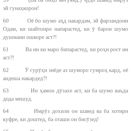
эй гунаҳкорон!
60 Оё бо шумо аҳд накардам, эй фарзандони
Одам, ки шайтонро напарастед, ки ӯ барои шумо
душмани ошкоре аст?!
61 Ва ин ки маро бипарастед, ки роҳи рост ин
аст?!
62 Ӯ гурӯҳи зиёде аз шуморо гумроҳ кард, оё
андеша накардед?!
63 Ин ҳамон дӯзахе аст, ки ба шумо ваъда
дода мешуд.
64 Имрӯз дохили он шавед ва ба хотири
куфре, ки доштед, ба оташи он бисӯзед!