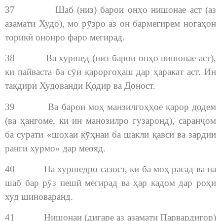
37 Шаб (низ) барои онҳо нишонае аст (аз
азамати Худо), мо рӯзро аз он бармегирем ногаҳон
торикӣ ононро фаро мегирад.
38 Ва хуршед (низ барои онҳо нишонае аст),
ки пайваста ба сӯи қароргоҳаш дар ҳаракат аст. Ин
тақдири Худованди Қодир ва Доност.
39 Ва барои моҳ манзилгоҳҳое қарор додем
(ва ҳангоме, ки ин манозилро гузаронд), саранҷом
ба сурати «шохаи кӯҳнаи ба шакли қавсӣ ва зардии
ранги хурмо» дар меояд.
40 На хуршедро сазост, ки ба моҳ расад ва на
шаб бар рӯз пешӣ мегирад ва ҳар кадом дар роҳи
худ шиноваранд.
41 Нишонаи (дигаре аз азамати Парвардигор)