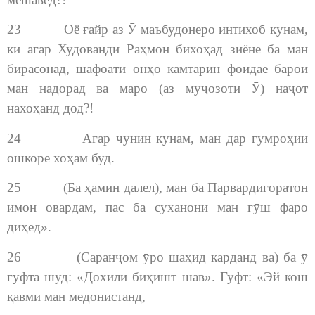
23 Оё ғайр аз Ӯ маъбудонеро интихоб кунам,
ки агар Худованди Раҳмон бихоҳад зиёне ба ман
бирасонад, шафоати онҳо камтарин фоидае барои
ман надорад ва маро (аз муҷозоти Ӯ) наҷот
нахоҳанд дод?!
24 Агар чунин кунам, ман дар гумроҳии
ошкоре хоҳам буд.
25 (Ба ҳамин далел), ман ба Парвардигоратон
имон овардам, пас ба суханони ман гӯш фаро
диҳед».
26 (Саранҷом ӯро шаҳид карданд ва) ба ӯ
гуфта шуд: «Дохили биҳишт шав». Гуфт: «Эй кош
қавми ман медонистанд,