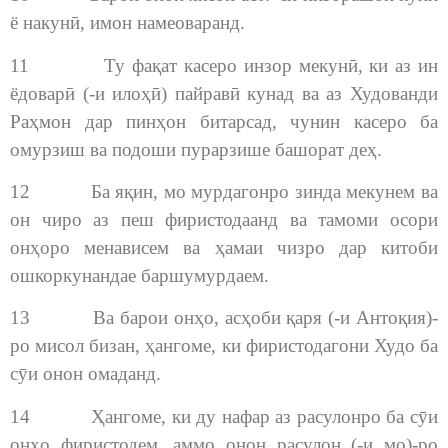
ё накунӣ, имон намеоваранд.
11 Ту фақат касеро инзор мекунӣ, ки аз ин
ёдоварӣ (-и илоҳӣ) пайравӣ кунад ва аз Худованди
Раҳмон дар пинҳон битарсад, чунин касеро ба
омурзиш ва подоши пурарзише башорат деҳ.
12 Ба яқин, мо мурдагонро зинда мекунем ва
он чиро аз пеш фиристодаанд ва тамоми осори
онҳоро менависем ва ҳамаи чизро дар китоби
ошкоркунандае баршумурдаем.
13 Ва барои онҳо, асҳоби қаря (-и Антоқия)-
ро мисол бизан, ҳангоме, ки фиристодагони Худо ба
сӯи онон омаданд.
14 Ҳангоме, ки ду нафар аз расулонро ба сӯи
онҳо фиристодем, аммо онон расулон (-и мо)-ро