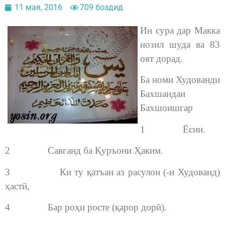
11 мая, 2016
709 боздид
Ин сура дар Макка
нозил шуда ва 83
оят дорад.
Ба номи Худованди
Бахшандаи
Бахшоишгар
1 Ёсин.
2 Савганд ба Қуръони Ҳаким.
3 Ки ту қатъан аз расулон (-и Худованд)
ҳастӣ,
4 Бар роҳи росте (қарор дорӣ).