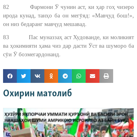
82 Фармони Ӯ чунин аст, ки ҳар гоҳ чизеро
ирода кунад, танҳо ба он мегӯяд: «Мавҷуд бош!»,
он низ бедаранг мавҷуд мешавад.
83 Пас муназзаҳ аст Худованде, ки моликият
ва ҳокимияти ҳама чиз дар дасти Ӯст ва шуморо ба
сӯи Ӯ бозмегардонанд.
Охирин матолиб