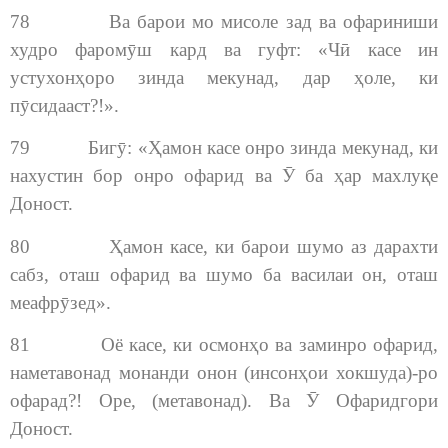
78 Ва барои мо мисоле зад ва офариниши
худро фаромӯш кард ва гуфт: «Чӣ касе ин
устухонҳоро зинда мекунад, дар ҳоле, ки
пӯсидааст?!».
79 Бигӯ: «Ҳамон касе онро зинда мекунад, ки
нахустин бор онро офарид ва Ӯ ба ҳар махлуқе
Доност.
80 Ҳамон касе, ки барои шумо аз дарахти
сабз, оташ офарид ва шумо ба василаи он, оташ
меафрӯзед».
81 Оё касе, ки осмонҳо ва заминро офарид,
наметавонад монанди онон (инсонҳои хокшуда)-ро
офарад?! Оре, (метавонад). Ва Ӯ Офаридгори
Доност.