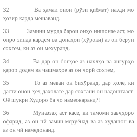
32 Ва ҳамаи онон (рӯзи қиёмат) назди мо
ҳозир карда мешаванд.
33 Замини мурда барои онҳо нишонае аст, мо
онро зинда кардем ва донаҳои (хӯрокӣ) аз он берун
сохтем, ки аз он мехӯранд.
34 Ва дар он боғҳое аз нахлҳо ва ангурҳо
қарор додем ва чашмаҳое аз он ҷорӣ сохтем,
35 То аз меваи он бихӯранд, дар ҳоле, ки
дасти онон ҳеҷ дахолате дар сохтани он надоштааст.
Оё шукри Худоро ба ҷо намеоваранд?!
36 Муназзаҳ аст касе, ки тамоми завҷҳоро
офарид, аз он чӣ замин мерӯёнад ва аз худашон ва
аз он чӣ намедонанд.