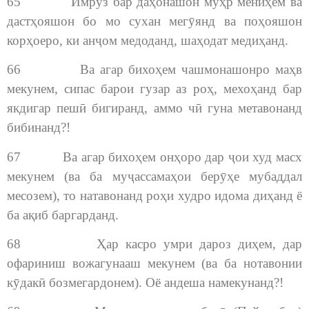
65 Имрӯз бар даҳонашон мӯҳр мениҳем ва
дастҳояшон бо мо сухан мегӯянд ва поҳояшон
корҳоеро, ки анҷом медоданд, шаҳодат медиҳанд.
66 Ва агар бихоҳем чашмонашонро маҳв
мекунем, сипас барои гузар аз роҳ, мехоҳанд бар
якдигар пешӣ бигиранд, аммо чӣ гуна метавонанд
бибинанд?!
67 Ва агар бихоҳем онҳоро дар ҷои худ масх
мекунем (ва ба муҷассамаҳои берӯҳе мубаддал
месозем), то натавонанд роҳи худро идома диҳанд ё
ба ақиб баргарданд.
68 Ҳар касро умри дароз диҳем, дар
офариниш вожагунааш мекунем (ва ба нотавонии
кӯдакӣ бозмегардонем). Оё андеша намекунанд?!