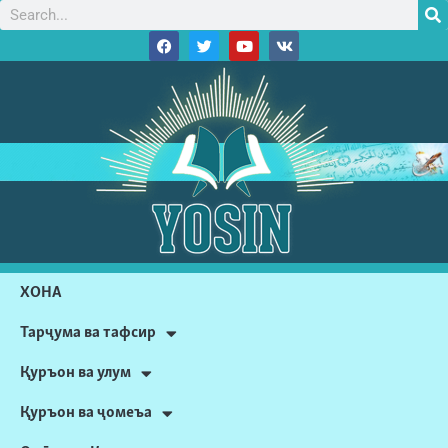
ХОНА
Тарҷума ва тафсир
Қуръон ва улум
Қуръон ва ҷомеъа