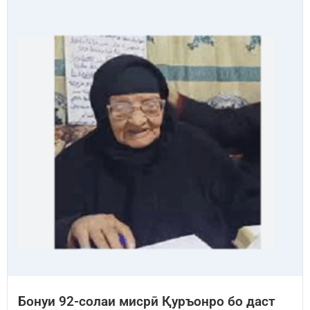
Бонуи 92-солаи мисрӣ Қуръонро бо даст