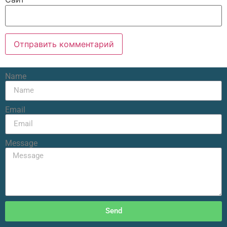
Name
Email
Message
Send