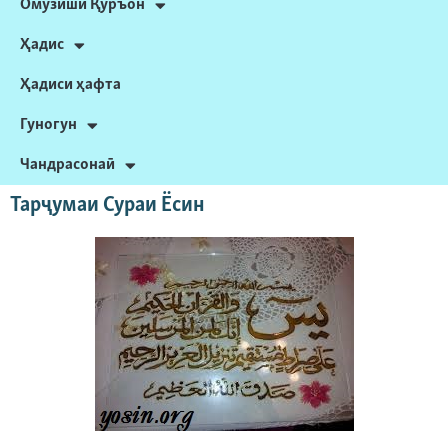
Омӯзиши Қуръон
Ҳадис
Ҳадиси ҳафта
Гуногун
Чандрасонаӣ
Тарҷумаи Сураи Ёсин