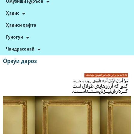
Омӯзиши Қуръон
Ҳадис
Ҳадиси ҳафта
Гуногун
Чандрасонаӣ
Орзӯи дароз