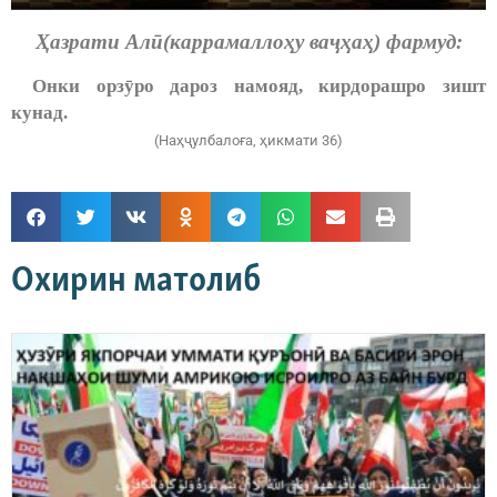
Ҳазрати Алӣ(каррамаллоҳу ваҷҳаҳ) фармуд:
Онки орзӯро дароз намояд, кирдорашро зишт
кунад.
(Наҳҷулбалоға, ҳикмати 36)
Охирин матолиб