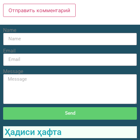
Name
Email
Message
Send
Ҳадиси ҳафта