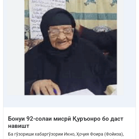
Бонуи 92-солаи мисрӣ Қуръонро бо даст
навишт
Ба гӯзориши хабаргӯзории Икно, Ҳоҷия Фоира (Фойиза),