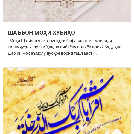
ШАЪБОН МОҲИ ХУБИҲО
Моҳи Шаъбон яке аз моҳҳои бофазилат ва мавриди
таваҷҷуҳи ҳазрати Ҳақ ва анбиёву авлиёи илоҳӣ буду ҳаст.
Дар ин моҳ аъмолу дуоҳое ворид гаштааст,...