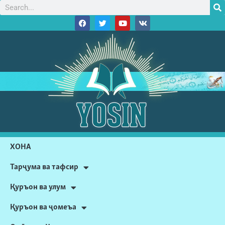
ХОНА
Тарҷума ва тафсир
Қуръон ва улум
Қуръон ва ҷомеъа