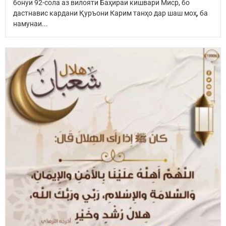
бонуи 92-сола аз вилояти Баҳираи кишвари Миср, бо
дастнавис кардани Қуръони Карим танҳо дар шаш моҳ, ба
намунаи...