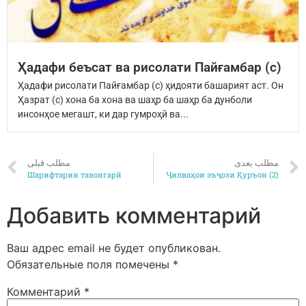
Ҳадафи беъсат ва рисолати Пайғамбар (с)
Ҳадафи рисолати Пайғамбар (с) ҳидояти башарият аст. Он
Ҳазрат (с) хона ба хона ва шаҳр ба шаҳр ба дунболи
инсонҳое мегашт, ки дар гумроҳӣ ва...
مطلب بعدی
مطلب قبلی
Шарифтарин тавонгарӣ
Ҷилваҳои эъҷози Қуръон (2)
Добавить комментарий
Ваш адрес email не будет опубликован.
Обязательные поля помечены
*
Комментарий
*