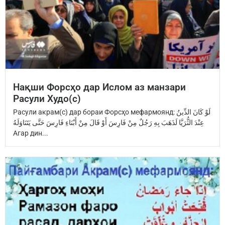
Нақши Форсҳо дар Ислом аз манзари
Расули Худо(с)
Расули акрам(с) дар бораи Форсҳо мефармоянд: ‏لَوْ كَانَ الدِّينُ
عِنْدَ ‏الثُّرَيَّا‏ ‏لَذَهَبَ بِهِ رَجُلٌ مِنْ فَارِسَ ‏أَوْ قَالَ مِنْ أَبْنَاءِ فَارِسَ ‏حَتَّى يَتَنَاوَلَهُ
Агар дин...