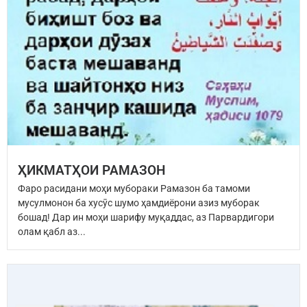
ҲИКМАТҲОИ РАМАЗОН
Фаро расидани моҳи мубораки Рамазон ба тамоми
мусулмонон ба хусӯс шумо ҳамдиёрони азиз муборак
бошад! Дар ин моҳи шарифу муқаддас, аз Парвардигори
олам қабл аз...