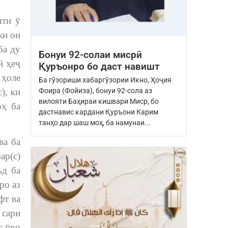
яти ӯ
ки он
ба ду
Бонуи 92-солаи мисрӣ
ӣ ҳеҷ
Қуръонро бо даст навишт
 ҳоле
Ба гӯзориши хабаргӯзории Икно, Ҳоҷия
), ки
Фоира (Фойиза), бонуи 92-сола аз
вилояти Баҳираи кишвари Миср, бо
оҳ ба
дастнавис кардани Қуръони Карим
танҳо дар шаш моҳ, ба намунаи...
ва ба
ар(с)
ъд ба
ро аз
фт ва
 сари
с ӯро