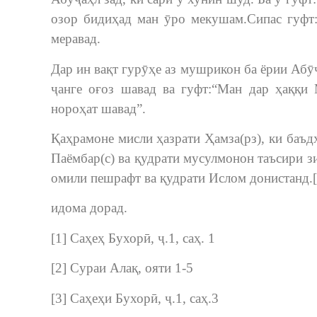
озор бидиҳад ман ӯро мекушам.Сипас гуфт:
меравад.
Дар ин вақт гурӯҳе аз мушрикон ба ёрии Абӯҷ
ҷанге оғоз шавад ва гуфт:“Ман дар ҳаққи 
нороҳат шавад”.
Қаҳрамоне мисли ҳазрати Ҳамза(рз), ки баъ
Паёмбар(с) ва қудрати мусулмонон таъсири 
омили пешрафт ва қудрати Ислом донистанд.[
идома дорад.
[1] Саҳеҳ Бухорӣ, ҷ.1, саҳ. 1
[2] Сураи Алақ, ояти 1-5
[3] Саҳеҳи Бухорӣ, ҷ.1, саҳ.3