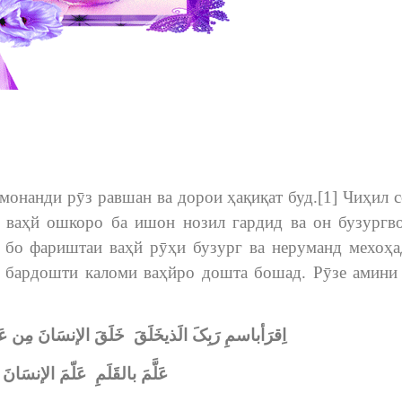
 монанди рӯз равшан ва дорои ҳақиқат буд.[1] Чиҳил с
 ваҳй ошкоро ба ишон нозил гардид ва он бузургв
бо фариштаи ваҳй рӯҳи бузург ва неруманд мехоҳа
 бардошти каломи ваҳйро дошта бошад. Рӯзе амини
اِقرَأباسمِ رَبِکَ الَذیخَلَقَ خَلَقَ الإنسَانَ مِن عَ
عَلَّمَ بالقَلَمِ عَلّمَ الإنسَانَ