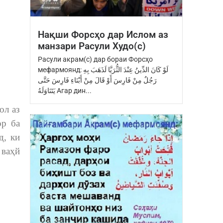
Нақши Форсҳо дар Ислом аз
манзари Расули Худо(с)
Расули акрам(с) дар бораи Форсҳо
мефармоянд: ‏لَوْ كَانَ الدِّينُ عِنْدَ ‏الثُّرَيَّا‏ ‏لَذَهَبَ بِهِ
رَجُلٌ مِنْ فَارِسَ ‏أَوْ قَالَ مِنْ أَبْنَاءِ فَارِسَ ‏حَتَّى
يَتَنَاوَلَهُ Агар дин...
ол аз
ор ба
д, ки
 ваҳй