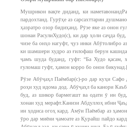
Мушрикон вақте диданд, ки наметавонандРа
пардохтанд. Гурӯҳе аз сарсахттарин душмано
ҳазратро озор бидиҳанд. Рӯзе яке аз онон ғ
шонаи РасулиХудо(с), ки дар ҳоли саҷда буд
чизе ба онҳо нагуфт, ҷуз инки Абӯтолибро а
ки шамшери худро аз ғилофаш берун кашида 
ҷамъ шуда буданд, гуфт: “Ба Худо қасам, 
ғуломаш гуфт, ҳамон корро бо онон бикунад.
Рӯзе Абӯҷаҳл Паёмбар(с)-ро дар куҳи Сафо д
роҳи худ идома дод. Абӯҷаҳл ба канори Каъб
буд, аз шикор бармегашт ва одати ӯ ин буд
хонаи худ мерафт.Канизи Абдуллоҳ ибни Ҷаъ
ин ҳодиса огоҳ кард. Амӯи Паёмбар аз ҳамон 
ӯро дар миёни ҷамоате аз Қурайш пайдо кард 
Абӯҷаҳл зад, ки сари ӯ хунин шуд. Ба ӯ гуфт