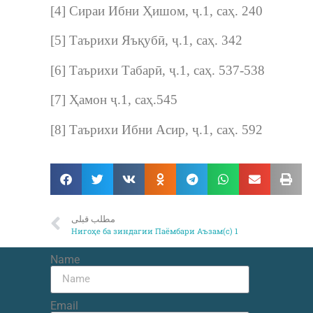
[4] Сираи Ибни Ҳишом, ҷ.1, саҳ. 240
[5] Таърихи Яъқубӣ, ҷ.1, саҳ. 342
[6] Таърихи Табарӣ, ҷ.1, саҳ. 537-538
[7] Ҳамон ҷ.1, саҳ.545
[8] Таърихи Ибни Асир, ҷ.1, саҳ. 592
مطلب قبلی
Нигоҳе ба зиндагии Паёмбари Аъзам(с) 1
Name
Email