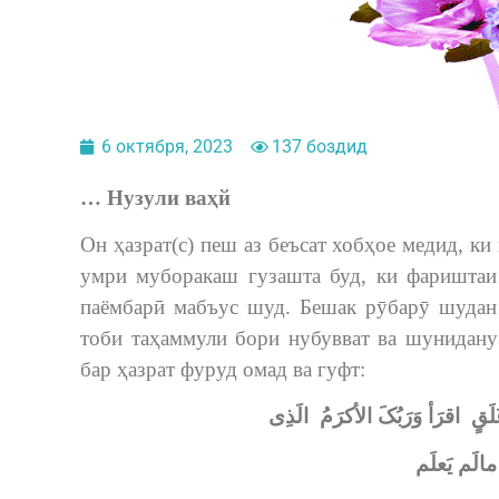
6 октября, 2023
137 боздид
… Нузули ваҳй
Он ҳазрат(с) пеш аз беъсат хобҳое медид, ки
умри муборакаш гузашта буд, ки фариштаи
паёмбарӣ мабъус шуд. Бешак рӯбарӯ шудан 
тоби таҳаммули бори нубувват ва шунидану
бар ҳазрат фуруд омад ва гуфт:
لَقٍ اقرَأ وَرَبُکَ الأکرَمُ الَذِی
 مالَم یَعلَم