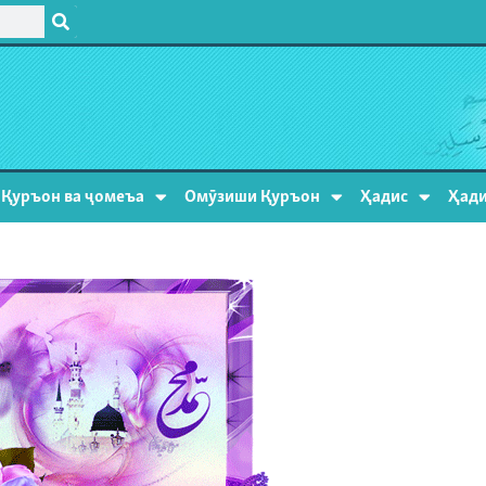
Қуръон ва ҷомеъа
Омӯзиши Қуръон
Ҳадис
Ҳади
2