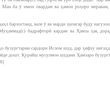
 Ман ба ӯ имон овардам ва ҳамон роҳеро меравам,
аҳл бархостанд, вале ӯ як марди ҳилагар буду нагузош
Муҳаммад(с) бадрафторӣ кардам ва Ҳамза ҳақ дора
дҳо бузургтарин сардори Ислом шуд, дар ҳифзу нигаҳ
зиёде дошт. Қурайш мусулмон шудани Ҳамзаро бузург
8]