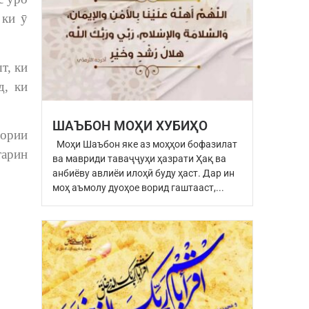
 ки ӯ
т, ки
д, ки
ШАЪБОН МОҲИ ХУБИҲО
дории
Моҳи Шаъбон яке аз моҳҳои бофазилат
тарин
ва мавриди таваҷҷуҳи ҳазрати Ҳақ ва
анбиёву авлиёи илоҳӣ буду ҳаст. Дар ин
моҳ аъмолу дуоҳое ворид гаштааст,...