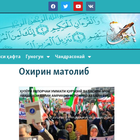
си ҳафта
Гуногун
Чандрасонаӣ
Охирин матолиб