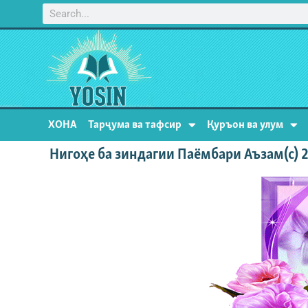
ХОНА
Тарҷума ва тафсир
Қуръон ва улум
Нигоҳе ба зиндагии Паёмбари Аъзам(с) 