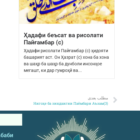
Ҳадафи беъсат ва рисолати
Пайғамбар (с)
Ҳадафи рисолати Пайғамбар (с) ҳидояти
башарият аст. Он Ҳазрат (с) хона ба хона
ва шаҳр ба шаҳр ба дунболи инсонҳое
мегашт, ки дар гумроҳӣ ва...
مطلب بعدی
Нигоҳе ба зиндаигии Паёмбари Аъзам(3)
абаби