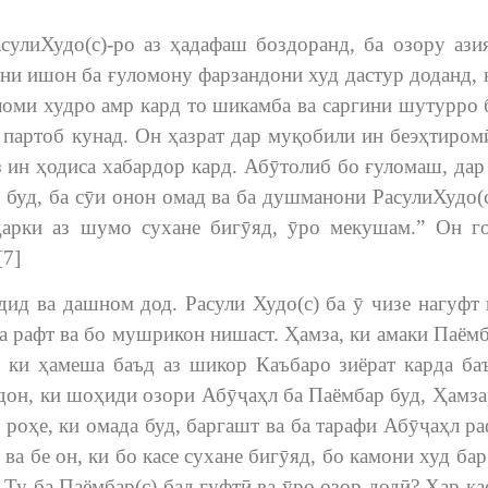
сулиХудо(с)-ро аз ҳадафаш боздоранд, ба озору ази
ни ишон ба ғуломону фарзандони худ дастур доданд, 
уломи худро амр кард то шикамба ва саргини шутурро 
, партоб кунад. Он ҳазрат дар муқобили ин беэҳтиром
з ин ҳодиса хабардор кард. Абӯтолиб бо ғуломаш, дар
буд, ба сӯи онон омад ва ба душманони РасулиХудо(с
ҳарки аз шумо сухане бигӯяд, ӯро мекушам.” Он г
[7]
ид ва дашном дод. Расули Худо(с) ба ӯ чизе нагуфт 
а рафт ва бо мушрикон нишаст. Ҳамза, ки амаки Паёмб
, ки ҳамеша баъд аз шикор Каъбаро зиёрат карда ба
дон, ки шоҳиди озори Абӯҷаҳл ба Паёмбар буд, Ҳамза
роҳе, ки омада буд, баргашт ва ба тарафи Абӯҷаҳл ра
ва бе он, ки бо касе сухане бигӯяд, бо камони худ бар
: Ту ба Паёмбар(с) бад гуфтӣ ва ӯро озор додӣ? Ҳар ка