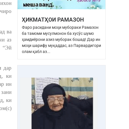
Бихон
нчиро
ҲИКМАТҲОИ РАМАЗОН
Фаро расидани моҳи мубораки Рамазон
ад ва
ба тамоми мусулмонон ба хусӯс шумо
чи аз
ҳамдиёрони азиз муборак бошад! Дар ин
моҳи шарифу муқаддас, аз Парвардигори
 “Эй
олам қабл аз...
и дар
д, ки
ар ин
 зани
д, ки
ом(с)