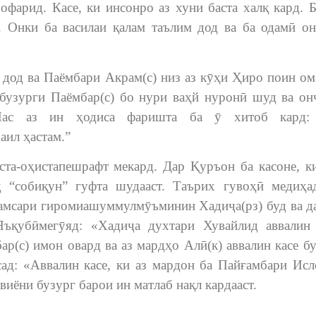
офарид. Касе, ки инсонро аз хуни баста халқ кард. 
. Онки ба василаи қалам таълим дод ва ба одамӣ о
 дод ва Паёмбари Акрам(с) низ аз кӯҳи Ҳиро поин ом
 бузурги Паёмбар(с) бо нури ваҳй нуронӣ шуд ва он
Пас аз ин ҳодиса фаришта ба ӯ хитоб кард:
аил ҳастам.”
ста-оҳистапешрафт мекард. Дар Қуръон ба касоне, к
 “собиқун” гуфта шудааст. Таърих гувоҳӣ медиҳа
 ҳамсари гиромиашуммулмӯъминин Хадиҷа(рз) буд ва д
 Яъқубӣмегӯяд: «Хадиҷа духтари Хувайлид аввалин
бар(с) имон овард ва аз мардҳо Алӣ(к) аввалин касе бу
сад: «Аввалин касе, ки аз мардон ба Пайғамбари Исл
виёни бузург барои ин матлаб нақл кардааст.