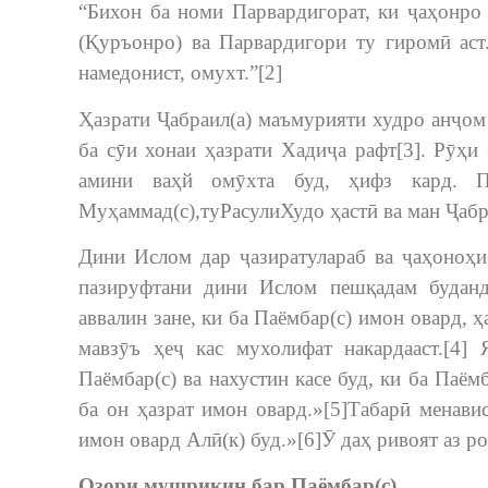
“Бихон ба номи Парвардигорат, ки ҷаҳонро 
(Қуръонро) ва Парвардигори ту гиромӣ аст
намедонист, омухт.”[2]
Ҳазрати Ҷабраил(а) маъмурияти худро анҷом
ба сӯи хонаи ҳазрати Хадиҷа рафт[3]. Рӯҳи
амини ваҳй омӯхта буд, ҳифз кард. 
Муҳаммад(с),туРасулиХудо ҳастӣ ва ман Ҷабр
Дини Ислом дар ҷазиратулараб ва ҷаҳоноҳи
пазируфтани дини Ислом пешқадам буданд
аввалин зане, ки ба Паёмбар(с) имон овард,
мавзӯъ ҳеҷ кас мухолифат накардааст.[4]
Паёмбар(с) ва нахустин касе буд, ки ба Паём
ба он ҳазрат имон овард.»[5]Табарӣ менави
имон овард Алӣ(к) буд.»[6]Ӯ даҳ ривоят аз ро
Озори мушрикин бар Паёмбар(с)