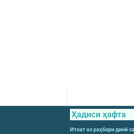
Ҳадиси ҳафта
Итоат аз раҳбари динӣ с