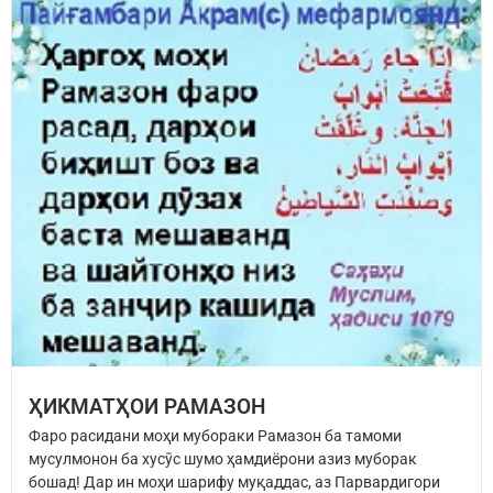
ҲИКМАТҲОИ РАМАЗОН
Фаро расидани моҳи мубораки Рамазон ба тамоми
мусулмонон ба хусӯс шумо ҳамдиёрони азиз муборак
бошад! Дар ин моҳи шарифу муқаддас, аз Парвардигори