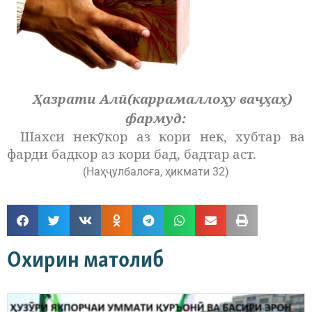
Ҳазрати Алӣ(каррамаллоҳу ваҷҳаҳ)
фармуд:
Шахси некӯкор аз кори нек, хубтар ва
фарди бадкор аз кори бад, бадтар аст.
(Наҳҷулбалоға, ҳикмати 32)
Охирин матолиб