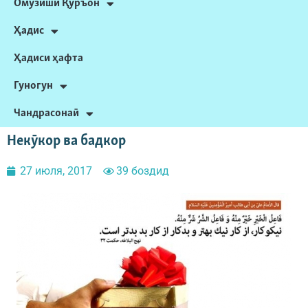
Омӯзиши Қуръон
Ҳадис
Ҳадиси ҳафта
Гуногун
Чандрасонаӣ
Некӯкор ва бадкор
27 июля, 2017
39 боздид