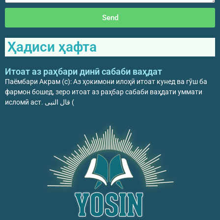
Send
Ҳадиси ҳафта
Итоат аз раҳбари динӣ сабаби ваҳдат
Паёмбари Акрам (с): Аз ҳокимони илоҳӣ итоат кунед ва гӯш ба
фармон бошед, зеро итоат аз раҳбар сабаби ваҳдати уммати
исломӣ аст. قال النبی (