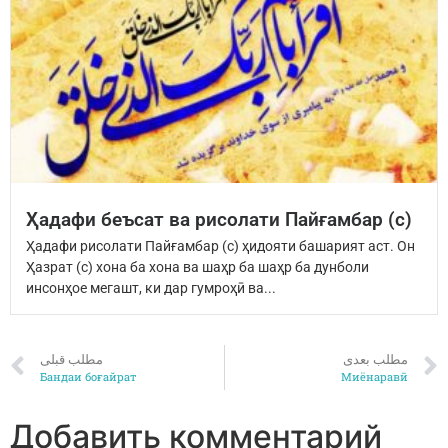
Ҳадафи беъсат ва рисолати Пайғамбар (с)
Ҳадафи рисолати Пайғамбар (с) ҳидояти башарият аст. Он
Ҳазрат (с) хона ба хона ва шаҳр ба шаҳр ба дунболи
инсонҳое мегашт, ки дар гумроҳӣ ва...
مطلب بعدی
مطلب قبلی
Бандаи боғайрат
Миёнаравӣ
Добавить комментарий