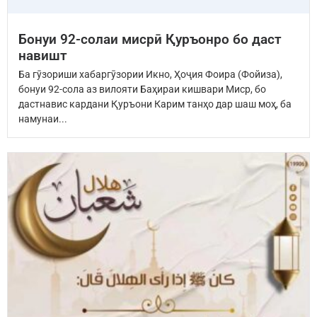
Бонуи 92-солаи мисрӣ Қуръонро бо даст
навишт
Ба гӯзориши хабаргӯзории Икно, Ҳоҷия Фоира (Фойиза),
бонуи 92-сола аз вилояти Баҳираи кишвари Миср, бо
дастнавис кардани Қуръони Карим танҳо дар шаш моҳ, ба
намунаи...