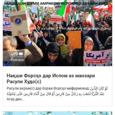
Нақши Форсҳо дар Ислом аз манзари
Расули Худо(с)
Расули акрам(с) дар бораи Форсҳо мефармоянд: ‏لَوْ كَانَ الدِّينُ
عِنْدَ ‏الثُّرَيَّا‏ ‏لَذَهَبَ بِهِ رَجُلٌ مِنْ فَارِسَ ‏أَوْ قَالَ مِنْ أَبْنَاءِ فَارِسَ ‏حَتَّى يَتَنَاوَلَهُ
Агар дин...