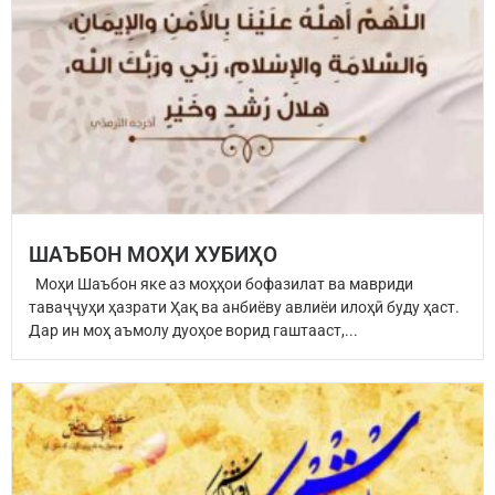
ШАЪБОН МОҲИ ХУБИҲО
Моҳи Шаъбон яке аз моҳҳои бофазилат ва мавриди
таваҷҷуҳи ҳазрати Ҳақ ва анбиёву авлиёи илоҳӣ буду ҳаст.
Дар ин моҳ аъмолу дуоҳое ворид гаштааст,...