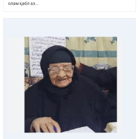
олам қабл аз...