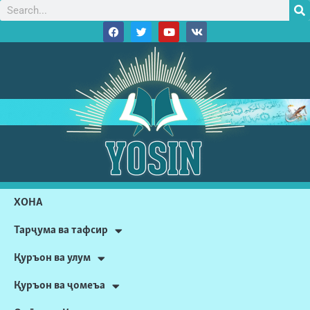
ХОНА
Тарҷума ва тафсир
Қуръон ва улум
Қуръон ва ҷомеъа