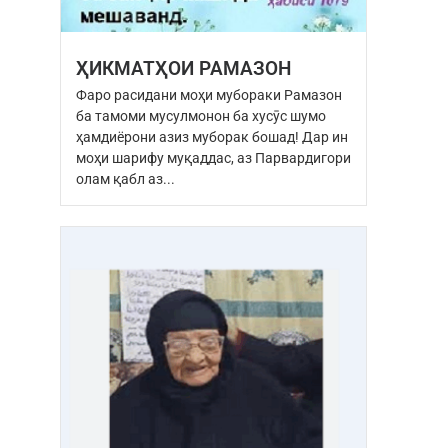
ҲИКМАТҲОИ РАМАЗОН
Фаро расидани моҳи мубораки Рамазон
ба тамоми мусулмонон ба хусӯс шумо
ҳамдиёрони азиз муборак бошад! Дар ин
моҳи шарифу муқаддас, аз Парвардигори
олам қабл аз...