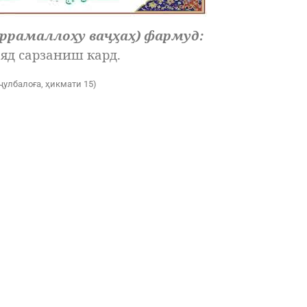
ррамаллоҳу ваҷҳаҳ) фармуд:
ояд сарзаниш кард.
ҷулбалоға, ҳикмати 15)