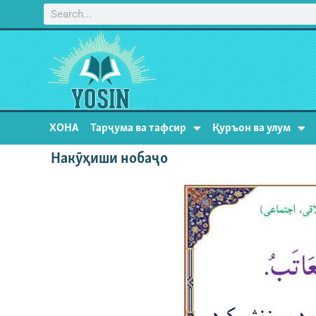
ХОНА
Тарҷума ва тафсир
Қуръон ва улум
Накӯҳиши нобаҷо