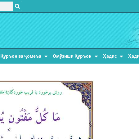
Қуръон ва ҷомеъа
Омӯзиши Қуръон
Ҳадис
Ҳади