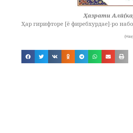
Ҳазрати Алӣ(ка
Ҳар гирифторе
[
ё фиребхурдае
]
-ро наб
(Наҳ