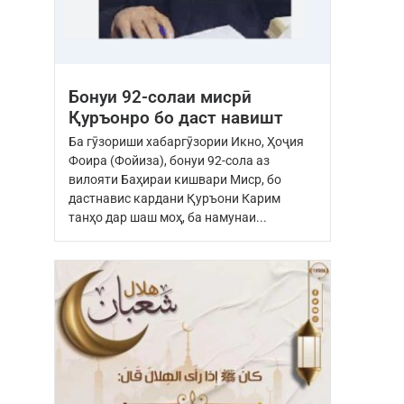
Бонуи 92-солаи мисрӣ
Қуръонро бо даст навишт
Ба гӯзориши хабаргӯзории Икно, Ҳоҷия
Фоира (Фойиза), бонуи 92-сола аз
вилояти Баҳираи кишвари Миср, бо
дастнавис кардани Қуръони Карим
танҳо дар шаш моҳ, ба намунаи...