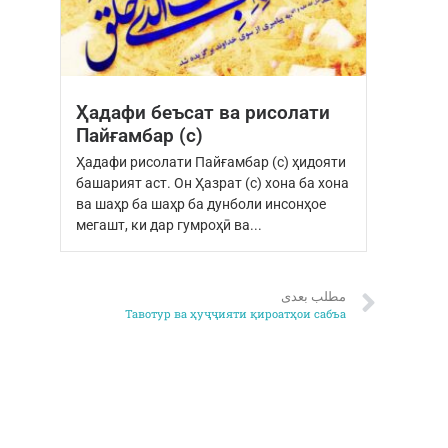
Ҳадафи беъсат ва рисолати
Пайғамбар (с)
Ҳадафи рисолати Пайғамбар (с) ҳидояти
башарият аст. Он Ҳазрат (с) хона ба хона
ва шаҳр ба шаҳр ба дунболи инсонҳое
мегашт, ки дар гумроҳӣ ва...
مطلب بعدی
Тавотур ва ҳуҷҷияти қироатҳои сабъа