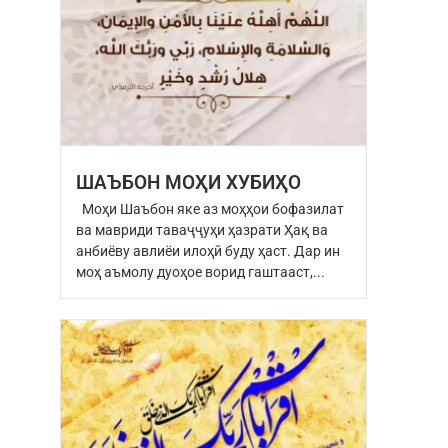
ШАЪБОН МОҲИ ХУБИҲО
Моҳи Шаъбон яке аз моҳҳои бофазилат
ва мавриди таваҷҷуҳи ҳазрати Ҳақ ва
анбиёву авлиёи илоҳӣ буду ҳаст. Дар ин
моҳ аъмолу дуоҳое ворид гаштааст,...