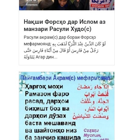
Нақши Форсҳо дар Ислом аз
манзари Расули Худо(с)
Расули акрам(с) дар бораи Форсҳо
мефармоянд: ‏لَوْ كَانَ الدِّينُ عِنْدَ ‏الثُّرَيَّا‏ ‏لَذَهَبَ بِهِ
رَجُلٌ مِنْ فَارِسَ ‏أَوْ قَالَ مِنْ أَبْنَاءِ فَارِسَ ‏حَتَّى
يَتَنَاوَلَهُ Агар дин...