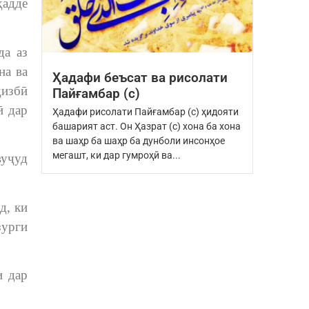
ҳадде
да аз
на ва
Ҳадафи беъсат ва рисолати
ҳизбӣ
Пайғамбар (с)
ӣ дар
Ҳадафи рисолати Пайғамбар (с) ҳидояти
башарият аст. Он Ҳазрат (с) хона ба хона
ва шаҳр ба шаҳр ба дунболи инсонҳое
мегашт, ки дар гумроҳӣ ва...
вуҷуд
д, ки
зурги
и дар