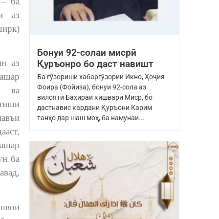
 – ба
и аз
ширк)
Бонуи 92-солаи мисрӣ
ин аз
Қуръонро бо даст навишт
башар
Ба гӯзориши хабаргӯзории Икно, Ҳоҷия
Фоира (Фойиза), бонуи 92-сола аз
т ва
вилояти Баҳираи кишвари Миср, бо
стиши
дастнавис кардани Қуръони Карим
навъи
танҳо дар шаш моҳ, ба намунаи...
ааст,
ашар
ун ба
авад,
ешвои