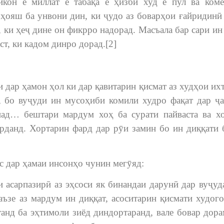
икон ё миллат ё табақа ё ҳизби худ ё пул ва ком
ҳояш ба унвони дин, ки ҷудо аз боварҳои ғайридинӣ
 ки ҳеҷ дине он фикрро надорад. Масъала бар сари ин 
ст, ки кадом динро дорад.[2]
и дар ҳамон ҳол ки дар қавитарин қисмат аз худҳои их
т, бо вуҷуди ин мусоҳиби комили худро фақат дар ҷ
над… бештари мардум хоҳ ба сурати пайваста ва х
арданд. Хортарин фард дар рӯи замин бо ин диққати 
с дар ҳамаи инсонҳо чунин мегӯяд:
и асарпазирӣ аз эҳсоси як бинандаи дарунӣ дар вуҷу
ъзе аз мардум ин диққат, асоситарин қисмати худог
анд ба эҳтимоли зиёд диндортаранд, вале бовар дора