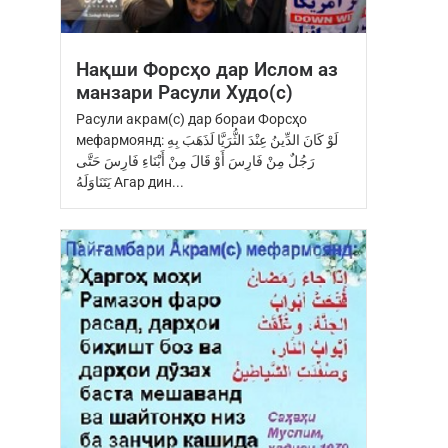
Нақши Форсҳо дар Ислом аз
манзари Расули Худо(с)
Расули акрам(с) дар бораи Форсҳо
мефармоянд: ‏لَوْ كَانَ الدِّينُ عِنْدَ ‏الثُّرَيَّا‏ ‏لَذَهَبَ بِهِ
رَجُلٌ مِنْ فَارِسَ ‏أَوْ قَالَ مِنْ أَبْنَاءِ فَارِسَ ‏حَتَّى
يَتَنَاوَلَهُ Агар дин...