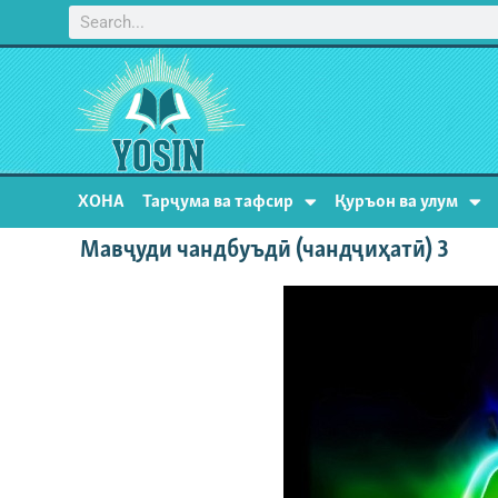
ХОНА
Тарҷума ва тафсир
Қуръон ва улум
Мавҷуди чандбуъдӣ (чандҷиҳатӣ) 3