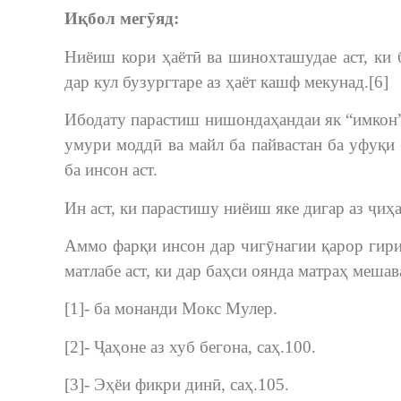
Иқбол мегӯяд:
Ниёиш кори ҳаётӣ ва шинохташудае аст, ки 
дар кул бузургтаре аз ҳаёт кашф мекунад.[6]
Ибодату парастиш нишондаҳандаи як “имкон” 
умури моддӣ ва майл ба пайвастан ба уфуқи 
ба инсон аст.
Ин аст, ки парастишу ниёиш яке дигар аз ҷиҳ
Аммо фарқи инсон дар чигӯнагии қарор гириф
матлабе аст, ки дар баҳси оянда матраҳ мешав
[1]- ба монанди Мокс Мулер.
[2]- Ҷаҳоне аз хуб бегона, саҳ.100.
[3]- Эҳёи фикри динӣ, саҳ.105.