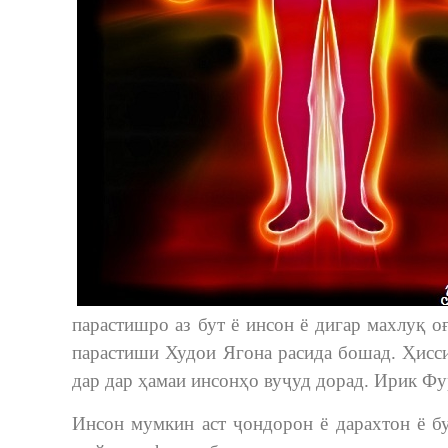
парастишро аз бут ё инсон ё дигар махлуқ о
парастиши Худои Ягона расида бошад. Ҳисси
дар дар ҳамаи инсонҳо вуҷуд дорад. Ирик Фу
Инсон мумкин аст ҷондорон ё дарахтон ё бу