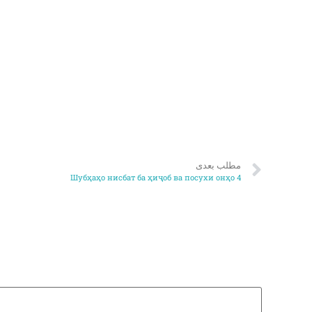
مطلب بعدی
Шубҳаҳо нисбат ба ҳиҷоб ва посухи онҳо 4