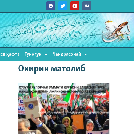
си ҳафта
Гуногун
Чандрасонаӣ
Охирин матолиб