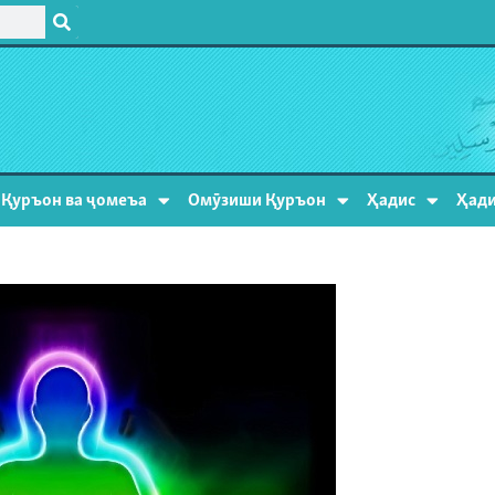
Қуръон ва ҷомеъа
Омӯзиши Қуръон
Ҳадис
Ҳади