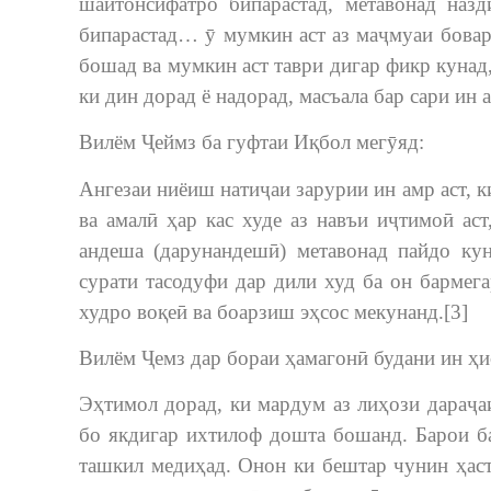
шайтонсифатро бипарастад, метавонад назд
бипарастад… ӯ мумкин аст аз маҷмуаи бовар
бошад ва мумкин аст таври дигар фикр кунад,
ки дин дорад ё надорад, масъала бар сари ин а
Вилём Ҷеймз ба гуфтаи Иқбол мегӯяд:
Ангезаи ниёиш натиҷаи зарурии ин амр аст, к
ва амалӣ ҳар кас худе аз навъи иҷтимоӣ ас
андеша (дарунандешӣ) метавонад пайдо ку
сурати тасодуфи дар дили худ ба он бармег
худро воқеӣ ва боарзиш эҳсос мекунанд.[3]
Вилём Ҷемз дар бораи ҳамагонӣ будани ин ҳи
Эҳтимол дорад, ки мардум аз лиҳози дараҷа
бо якдигар ихтилоф дошта бошанд. Барои ба
ташкил медиҳад. Онон ки бештар чунин ҳаст