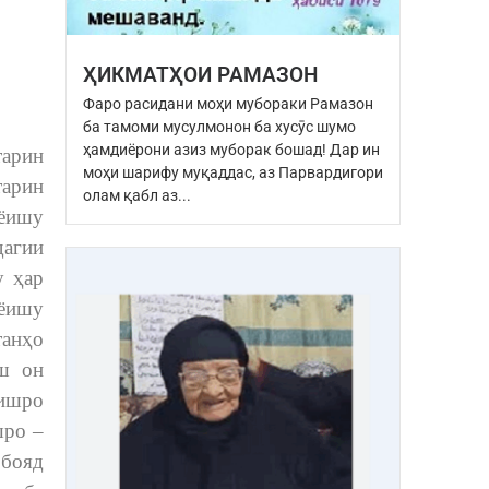
ҲИКМАТҲОИ РАМАЗОН
Фаро расидани моҳи мубораки Рамазон
ба тамоми мусулмонон ба хусӯс шумо
ҳамдиёрони азиз муборак бошад! Дар ин
арин
моҳи шарифу муқаддас, аз Парвардигори
тарин
олам қабл аз...
ёишу
дагии
у ҳар
иёишу
танҳо
иш он
ишро
шро –
бояд