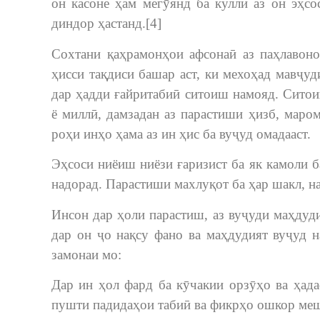
он касоне ҳам мегӯянд ба куллӣ аз он эҳсо
диндор ҳастанд.[4]
Сохтани қаҳрамонҳои афсонаӣ аз паҳлавоно
ҳисси тақдиси башар аст, ки мехоҳад мавҷу
дар ҳадди ғайритабиӣ ситоиш намояд. Сито
ё миллӣ, дамзадан аз парастиши ҳизб, маром
роҳи инҳо ҳама аз ин ҳис ба вуҷуд омадааст.
Эҳсоси ниёиш ниёзи ғаризист ба як камоли ба
надорад. Парастиши махлуқот ба ҳар шакл, нав
Инсон дар ҳоли парастиш, аз вуҷуди маҳдуди
дар он ҷо нақсу фано ва маҳдудият вуҷуд 
замонаи мо:
Дар ин ҳол фард ба кӯчакии орзӯҳо ва ҳада
пушти падидаҳои табиӣ ва фикрҳо ошкор меша