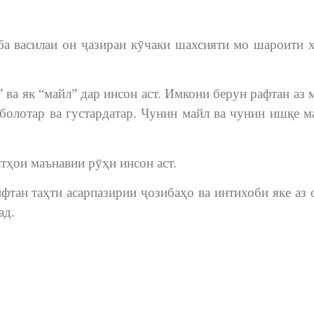
ба василаи он ҷазираи кӯчаки шахсияти мо шароити 
ва як “майл” дар инсон аст. Имкони берун рафтан аз 
болотар ва густардатар. Чунин майл ва чунин ишқе м
атҳои маънавии рӯҳи инсон аст.
тан таҳти асарпазирии ҷозибаҳо ва интихоби яке аз 
ад.