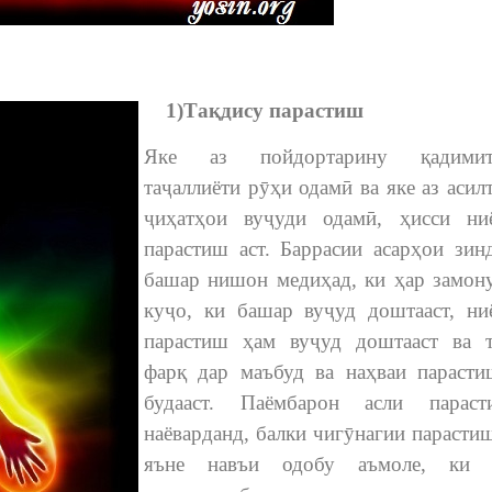
1)Тақдису парастиш
Яке аз пойдортарину қадимит
таҷаллиёти рӯҳи одамӣ ва яке аз асил
ҷиҳатҳои вуҷуди одамӣ, ҳисси ни
парастиш аст. Баррасии асарҳои зин
башар нишон медиҳад, ки ҳар замон
куҷо, ки башар вуҷуд доштааст, н
парастиш ҳам вуҷуд доштааст ва 
фарқ дар маъбуд ва наҳваи параст
будааст. Паёмбарон асли параст
наёварданд, балки чигӯнагии парасти
яъне навъи одобу аъмоле, ки 