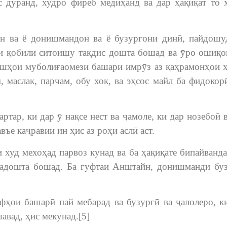
с дуранд, худро фиреб медиҳанд ва дар ҳақиқат то 
н ва ё донишмандон ва ё бузургони динӣ, пайдошу
ди қобили ситоишу тақдис дошта бошад ва ӯро ошиқо
ишҳои муболиғаомези башари имрӯз аз қаҳрамонҳои 
, маслак, парчам, обу хок, ва эҳсос майл ба фидокор
ртар, ки дар ӯ нақсе нест ва ҷамоле, ки дар нозебоӣ 
ъе каҷравии ин ҳис аз роҳи аслӣ аст.
 худ мехоҳад парвоз кунад ва ба ҳақиқате бипайванда
надошта бошад. Ба гуфтаи Анштайн, донишманди бу
фҳои башарӣ пай мебарад ва бузургӣ ва ҷалолеро, к
вад, ҳис мекунад.[5]