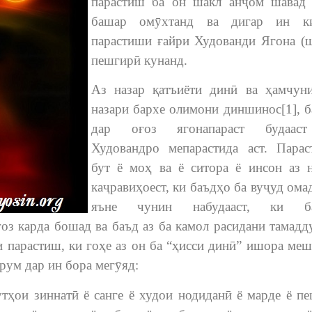
парастиш ба он шакл анҷом шавад
башар омӯхтанд ва дигар ин к
парастиши ғайри Худованди Ягона (
пешгирӣ кунанд.
Аз назар қатъиёти динӣ ва ҳамчун
назари бархе олимони диншинос[1], 
дар оғоз ягонапараст будаас
Худовандро мепарастида аст. Пара
бут ё моҳ ва ё ситора ё инсон аз 
каҷравиҳоест, ки баъдҳо ба вуҷуд омад
яъне чунин набудааст, ки б
ғоз карда бошад ва баъд аз ба камол расидани тамадд
 парастиш, ки гоҳе аз он ба “ҳисси динӣ” ишора меш
рум дар ин бора мегӯяд:
тҳои зиннатӣ ё санге ё худои нодиданӣ ё марде ё п