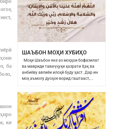
ёбиро
 огоҳ
нест,
тиёрӣ
ШАЪБОН МОҲИ ХУБИҲО
аҳони
Моҳи Шаъбон яке аз моҳҳои бофазилат
оҳ ба
ва мавриди таваҷҷуҳи ҳазрати Ҳақ ва
анбиёву авлиёи илоҳӣ буду ҳаст. Дар ин
боло,
моҳ аъмолу дуоҳое ворид гаштааст,...
дашон
оҳиро
м, ки