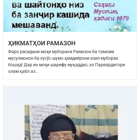
ҲИКМАТҲОИ РАМАЗОН
Фаро расидани моҳи мубораки Рамазон ба тамоми
мусулмонон ба хусӯс шумо ҳамдиёрони азиз муборак
бошад! Дар ин моҳи шарифу муқаддас, аз Парвардигори
олам қабл аз...