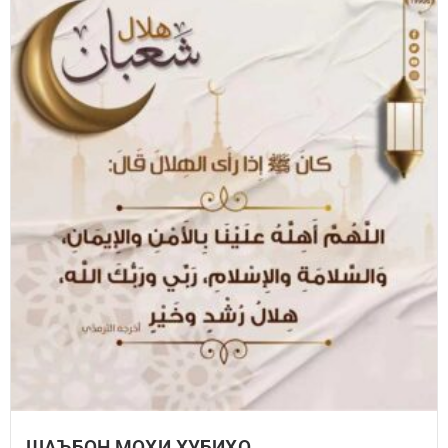
ШАЪБОН МОҲИ ХУБИҲО