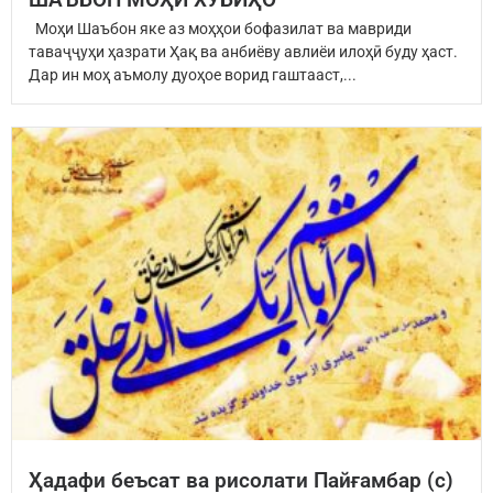
Моҳи Шаъбон яке аз моҳҳои бофазилат ва мавриди
таваҷҷуҳи ҳазрати Ҳақ ва анбиёву авлиёи илоҳӣ буду ҳаст.
Дар ин моҳ аъмолу дуоҳое ворид гаштааст,...
Ҳадафи беъсат ва рисолати Пайғамбар (с)