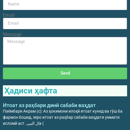
Email
Message
Send
Ҳадиси ҳафта
Итоат аз раҳбари динӣ сабаби ваҳдат
Паёмбари Акрам (с): Аз ҳокимони илоҳӣ итоат кунед ва гӯш ба
фармон бошед, зеро итоат аз раҳбар сабаби ваҳдати уммати
исломӣ аст. قال النبی (