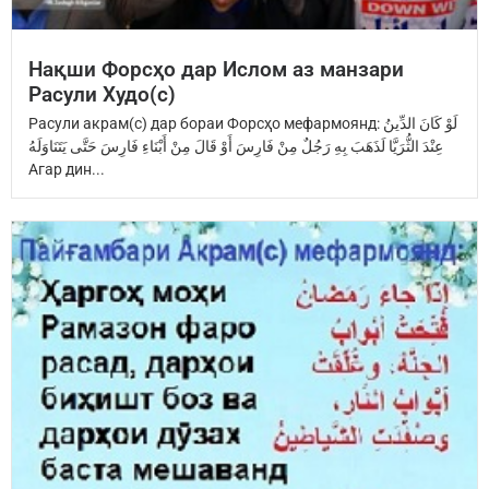
Нақши Форсҳо дар Ислом аз манзари
Расули Худо(с)
Расули акрам(с) дар бораи Форсҳо мефармоянд: ‏لَوْ كَانَ الدِّينُ
عِنْدَ ‏الثُّرَيَّا‏ ‏لَذَهَبَ بِهِ رَجُلٌ مِنْ فَارِسَ ‏أَوْ قَالَ مِنْ أَبْنَاءِ فَارِسَ ‏حَتَّى يَتَنَاوَلَهُ
Агар дин...