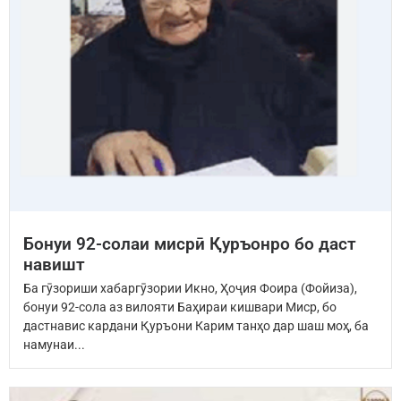
Бонуи 92-солаи мисрӣ Қуръонро бо даст
навишт
Ба гӯзориши хабаргӯзории Икно, Ҳоҷия Фоира (Фойиза),
бонуи 92-сола аз вилояти Баҳираи кишвари Миср, бо
дастнавис кардани Қуръони Карим танҳо дар шаш моҳ, ба
намунаи...