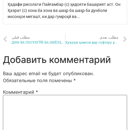
Ҳадафи рисолати Пайғамбар (с) ҳидояти башарият аст. Он
Ҳазрат (с) хона ба хона ва шаҳр ба шаҳр ба дунболи
инсонҳое мегашт, ки дар гумроҳӣ ва...
مطلب بعدی
مطلب قبلی
ДИН ВА ПОСУХГӮӢ БА НИЁЗҲОИ ИНСОН(2)
Ҳуқуқи ҳамсоя дар гуфтору рафтори Пайғамбар(С)
Добавить комментарий
Ваш адрес email не будет опубликован.
Обязательные поля помечены
*
Комментарий
*