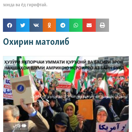
хонда ва ёд гирифтаӣ.
Охирин матолиб