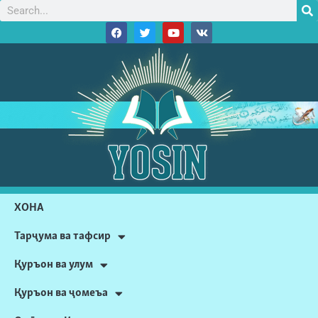
ХОНА
Тарҷума ва тафсир
Қуръон ва улум
Қуръон ва ҷомеъа