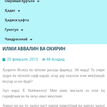
Омӯзиши Қуръон
Ҳадис
Ҳадиси ҳафта
Гуногун
Чандрасонаӣ
ИЛМИ АВВАЛИН ВА ОХИРИН
20 февраля, 2015
48 боздид
Ҳазрати Исо(а) ба чӯпоне расида фармуд: Эй мард! Ту умри
худро ба чӯпонӣ сарф кардӣ, агар дар таҳсили илм мекӯшидӣ
беҳтар аз ин будӣ?
Арз кард: Ё Набияллоҳ! Ман шаш масъала аз илм ёд
гирифтаам ва ба онҳо амал мекунам:
Аввал он ки то ҳалол ҳаст ҳаром намехӯрам ва ҳаргиз ҳалол