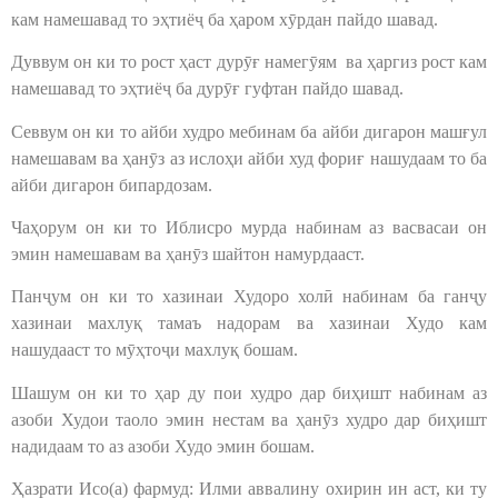
кам намешавад то эҳтиёҷ ба ҳаром хӯрдан пайдо шавад.
Дуввум он ки то рост ҳаст дурӯғ намегӯям ва ҳаргиз рост кам
намешавад то эҳтиёҷ ба дурӯғ гуфтан пайдо шавад.
Севвум он ки то айби худро мебинам ба айби дигарон машғул
намешавам ва ҳанӯз аз ислоҳи айби худ фориғ нашудаам то ба
айби дигарон бипардозам.
Чаҳорум он ки то Иблисро мурда набинам аз васвасаи он
эмин намешавам ва ҳанӯз шайтон намурдааст.
Панҷум он ки то хазинаи Худоро холӣ набинам ба ганҷу
хазинаи махлуқ тамаъ надорам ва хазинаи Худо кам
нашудааст то мӯҳтоҷи махлуқ бошам.
Шашум он ки то ҳар ду пои худро дар биҳишт набинам аз
азоби Худои таоло эмин нестам ва ҳанӯз худро дар биҳишт
надидаам то аз азоби Худо эмин бошам.
Ҳазрати Исо(а) фармуд: Илми аввалину охирин ин аст, ки ту