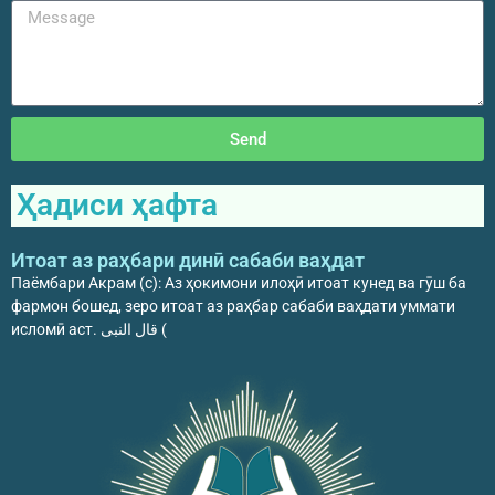
Send
Ҳадиси ҳафта
Итоат аз раҳбари динӣ сабаби ваҳдат
Паёмбари Акрам (с): Аз ҳокимони илоҳӣ итоат кунед ва гӯш ба
фармон бошед, зеро итоат аз раҳбар сабаби ваҳдати уммати
исломӣ аст. قال النبی (