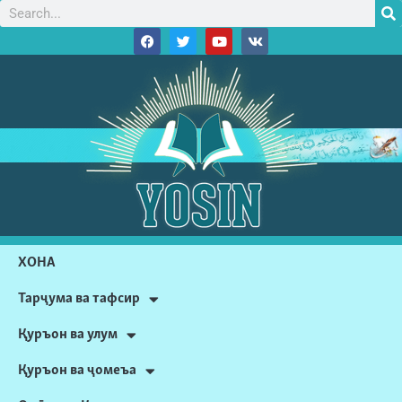
ХОНА
Тарҷума ва тафсир
Қуръон ва улум
Қуръон ва ҷомеъа