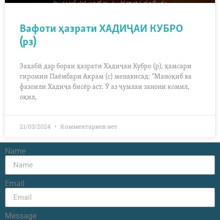
Вафоти ҳазрати ХАДИҶАИ КУБРО
(рз)
Заҳабӣ дар бораи ҳазрати Хадиҷаи Кубро (р), ҳамсари
гиромии Паёмбари Акрам (с) менависад: “Маноқиб ва
фазоили Хадиҷа бисёр аст. Ӯ аз ҷумлаи занони комил,
оқил,
21/03/2024
Комментариев нет
Name
Email
Message