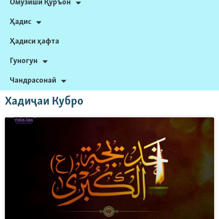
Омӯзиши Қуръон
Ҳадис
Ҳадиси ҳафта
Гуногун
Чандрасонаӣ
Хадиҷаи Кубро