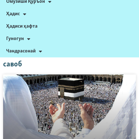
Омӯзиши Қуръон
Ҳадис
Ҳадиси ҳафта
Гуногун
Чандрасонаӣ
савоб