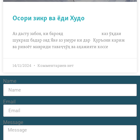
Осори зикр ва ёди Худо
Аз дасту забон, ки барояд каз ӯҳдаи
шукраш бадар ояд Яке аз умуре ки дар Қуръони карим
ва ривоёт мавриди таваҷҷӯҳ ва аҳамияти хоссе
14/11/2024
Комментариев нет
Name
Email
Message