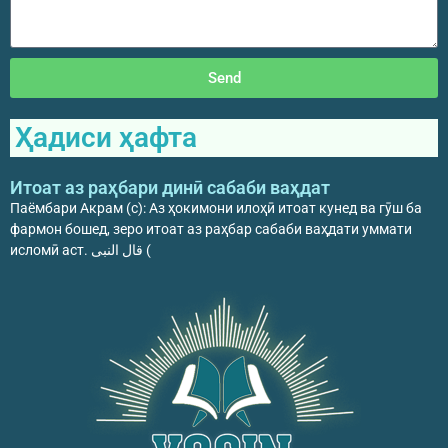
Send
Ҳадиси ҳафта
Итоат аз раҳбари динӣ сабаби ваҳдат
Паёмбари Акрам (с): Аз ҳокимони илоҳӣ итоат кунед ва гӯш ба
фармон бошед, зеро итоат аз раҳбар сабаби ваҳдати уммати
исломӣ аст. قال النبی (