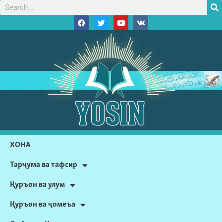
ХОНА
Тарҷума ва тафсир
Қуръон ва улум
Қуръон ва ҷомеъа