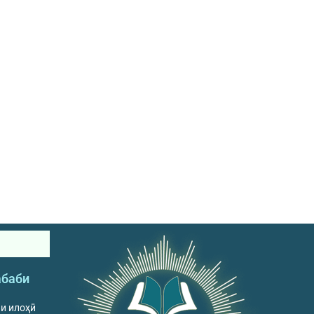
абаби
ни илоҳӣ