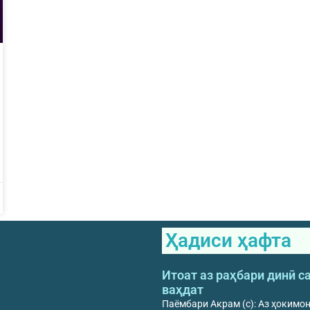
Ҳадиси ҳафта
Итоат аз раҳбари динӣ с
ваҳдат
Паёмбари Акрам (с): Аз ҳокимо