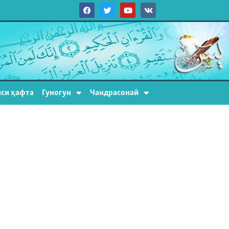
си ҳафта
Гуногун
Чандрасонаӣ