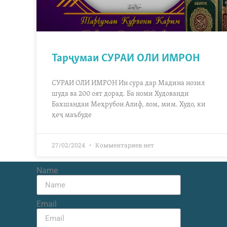
Тарҷумаи СУРАИ ОЛИ ИМРОН
СУРАИ ОЛИ ИМРОН Ин сура дар Мадина нозил
шуда ва 200 оят дорад. Ба номи Худованди
Бахшандаи Меҳрубон Алиф, лом, мим. Худо, ки
ҳеҷ маъбуде
27/02/2024
Комментариев нет
Name
Email