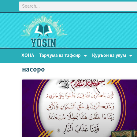
ХОНА
Тарҷума ва тафсир
Қуръон ва улум
насоро