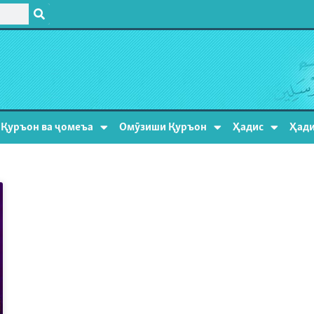
Қуръон ва ҷомеъа
Омӯзиши Қуръон
Ҳадис
Ҳади