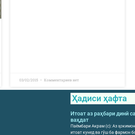
03/02/2015
Комментариев нет
Ҳадиси ҳафта
Итоат аз раҳбари динӣ с
ваҳдат
Паёмбари Акрам (с): Аз ҳокимо
итоат кунед ва гӯш ба фармон б