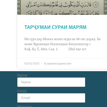
ТАРҶУМАИ СУРАИ МАРЯМ
Ин сура дар Макка нозил шуда ва 98 оят дорад. Ба
номи Худованди Бахшандаи Бахшоишгар 1
Коф, Ҳо, Ё, Айн, Сод. 2 (Ин) ёде аст
03/02/2015
Комментариев нет
Name
Email
Message