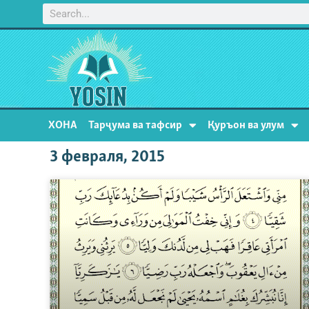
ХОНА
Тарҷума ва тафсир
Қуръон ва улум
3 февраля, 2015