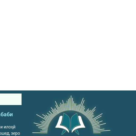
абаби
ни илоҳӣ
ошед, зеро