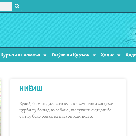
Қуръон ва ҷомеъа
Омӯзиши Қуръон
Ҳадис
Ҳади
НИЁИШ
Худоё, ба ман диле ато кун, ки муштоқи мақоми
қурби ту бошад ва забоне, ки сухани сидқаш ба
сўи ту боло равад ва назари ҳақиқате,