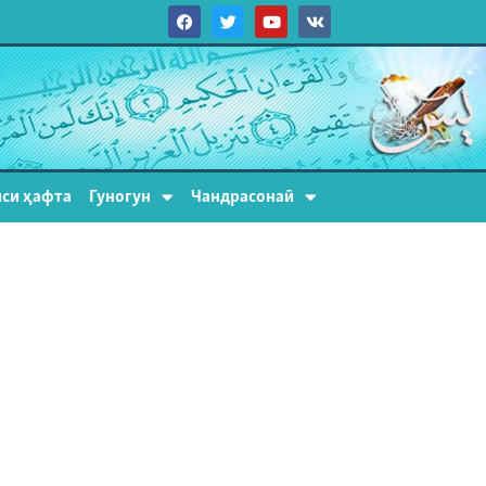
си ҳафта
Гуногун
Чандрасонаӣ