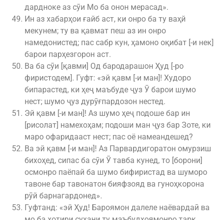
дардноке аз сӯи Мо ба онон мерасад».
Ин аз хабарҳои ғайб аст, ки онро ба ту ваҳй
мекунем; ту ва қавмат пеш аз ин онро
намедонистед; пас сабр кун, ҳамоно оқибат [-и нек]
барои парҳезгорон аст.
Ва ба сӯи [қавми] Од бародарашон Ҳуд [-ро
фиристодем]. Гуфт: «эй қавм [-и ман]! Худоро
бипарастед, ки ҳеҷ маъбуде ҷуз Ӯ барои шумо
нест; шумо ҷуз дурӯғпардозон нестед.
Эй қавм [-и ман]! Аз шумо ҳеҷ подоше бар ин
[рисолат] намехоҳам; подоши ман ҷуз бар Зоте, ки
маро офаридааст нест; пас оё намеандешед?
Ва эй қавм [-и ман]! Аз Парвардигоратон омурзиш
бихоҳед, сипас ба сӯи Ӯ тавба кунед, то [борони]
осмонро паёпай ба шумо бифиристад ва шуморо
тавоне бар тавонатон бияфзояд ва гуноҳкорона
рӯй барнагардонед».
Гуфтанд: «эй Ҳуд! Бароямон далеле наёвардаӣ ва
мо ба хотири сухани ту маъбудҳоямонро тарк