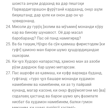
шоиста анҷом додаанд ва дар пешгоҳи
Парвардигорашон фурӯтанӣ кардаанд, онҳо аҳли
биҳиштанд; дар ҳоле ки онон дар он ҷо
ҷовидонанд.
Мисоли ду гурӯҳ [золим ва мӯъмин] монанди кӯру
кар ва бинову шунавост. Оё дар масал
баробаранд? Пас оё панд намегиред?
Ва ба таҳқиқ Нӯҳро ба сӯи қавмаш фиристодем [ки
гуфт] ҳамоно ман барои шумо ҳушдордиҳандае
ошкорам.
Ки ҷуз Худоро напарастед, ҳамоно ман аз азоби
рӯзи дарднок бар шумо метарсам.
Пас ашрофе аз қавмаш, ки куфр варзида буданд,
гуфтанд: «туро ҷуз башаре монанди худамон
намебинем ва намебинем, ки аз ту пайравӣ
кунанд, магар касоне, ки онҳо фурӯмоягони мо [ва]
содалавҳ ҳастанд ва барои шумо ҳеҷ фазилате
нисбат ба худамон намебинем, балки гумон
мекунем, ки шумо дурӯғгӯ ҳастед!»