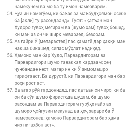
намекунем ва мо ба ту имон намеоварем.
Ҷуз ин намегӯем, ки баъзе аз маъбудҳоямон осебе
ба [ақли] ту расондаанд». Гуфт: «қатъан ман
Худоро гувоҳ мегирам ва [шумо ҳам] гувоҳ бошед,
ки ман аз он чи ширк меварзед, безорам.
Аз ғайри Ӯ [мепарастед] пас ҳамагӣ дар ҳаққи ман
нақша бикашед, сипас мӯҳлат надиҳед.
Ҳамоно ман бар Худо, Парвардигорам ва
Парвардигори шумо таваккал кардаам; ҳеҷ
ҷунбандае нест, магар ин ки Ӯ зимомашро
гирифтааст. Ба дурустӣ, ки Парвардигори ман бар
роҳи рост аст.
Ва агар рӯй гардонидед, пас қатъан он чиро, ки ба
он ба сӯи шумо фиристода шудам, ба шумо
расондам ва Парвардигорам гурӯҳе ғайр аз
шуморо ҷойгузин мекунад ва ҳеҷ зараре ба Ӯ
намерасонед; ҳамоно Парвардигорам бар ҳама
чиз нигаҳбон аст».