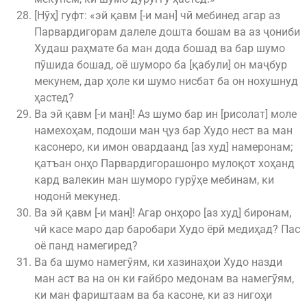
[Нӯҳ] гуфт: «эй қавм [-и ман] чӣ мебинед агар аз
Парвардигорам далеле дошта бошам ва аз ҷониби
Худаш раҳмате ба ман дода бошад ва бар шумо
пӯшида бошад, оё шуморо ба [қабули] он маҷбур
мекунем, дар ҳоле ки шумо нисбат ба он нохушнуд
ҳастед?
Ва эй қавм [-и ман]! Аз шумо бар ин [рисолат] моле
намехоҳам, подоши ман ҷуз бар Худо нест ва ман
касонеро, ки имон овардаанд [аз худ] намеронам;
қатъан онҳо Парвардигорашонро мулоқот хоҳанд
кард валекин ман шуморо гурӯҳе мебинам, ки
нодонӣ мекунед.
Ва эй қавм [-и ман]! Агар онҳоро [аз худ] биронам,
чӣ касе маро дар баробари Худо ёрӣ медиҳад? Пас
оё панд намегиред?
Ва ба шумо намегӯям, ки хазинаҳои Худо назди
ман аст ва на он ки ғайбро медонам ва намегӯям,
ки ман фариштаам ва ба касоне, ки аз нигоҳи