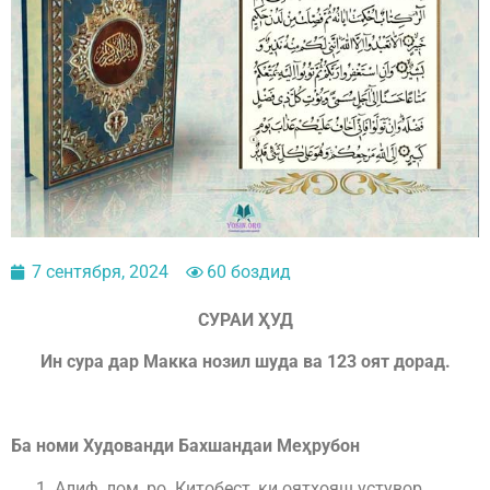
7 сентября, 2024
60 боздид
СУРАИ ҲУД
Ин сура дар Макка нозил шуда ва 123 оят дорад.
Ба номи Худованди Бахшандаи Меҳрубон
Алиф, лом, ро. Китобест, ки оятҳояш устувор