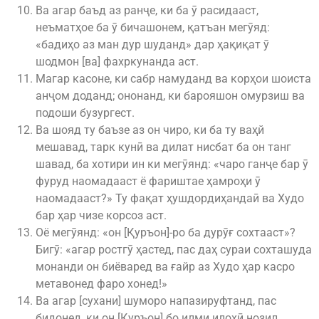
Ва агар баъд аз ранҷе, ки ба ӯ расидааст,
неъматҳое ба ӯ бичашонем, қатъан мегӯяд:
«бадиҳо аз ман дур шуданд» дар ҳақиқат ӯ
шодмон [ва] фахркунанда аст.
Магар касоне, ки сабр намуданд ва корҳои шоиста
анҷом доданд; ононанд, ки барояшон омурзиш ва
подоши бузургест.
Ва шояд ту баъзе аз он чиро, ки ба ту ваҳй
мешавад, тарк кунӣ ва дилат нисбат ба он танг
шавад, ба хотири ин ки мегӯянд: «чаро ганҷе бар ӯ
фуруд наомадааст ё фариштае ҳамроҳи ӯ
наомадааст?» Ту фақат ҳушдордиҳандаӣ ва Худо
бар ҳар чизе корсоз аст.
Оё мегӯянд: «он [Қуръон]-ро ба дурӯғ сохтааст»?
Бигӯ: «агар ростгӯ ҳастед, пас даҳ сураи сохташуда
монанди он биёваред ва ғайр аз Худо ҳар касро
метавонед фаро хонед!»
Ва агар [сухани] шуморо напазируфтанд, пас
бидонед, ки он [Қуръон] бо илми илоҳӣ нозил