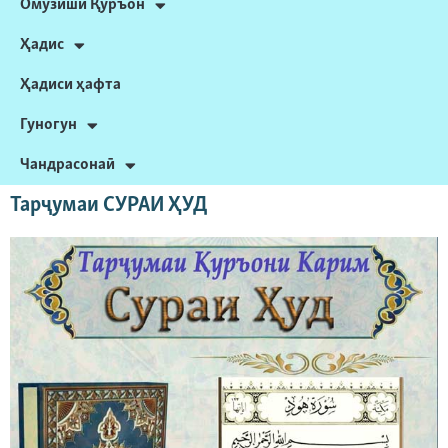
Омӯзиши Қуръон
Ҳадис
Ҳадиси ҳафта
Гуногун
Чандрасонаӣ
Тарҷумаи СУРАИ ҲУД