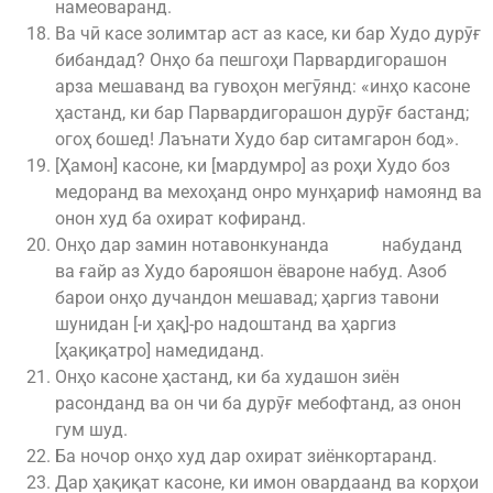
намеоваранд.
Ва чӣ касе золимтар аст аз касе, ки бар Худо дурӯғ
бибандад? Онҳо ба пешгоҳи Парвардигорашон
арза мешаванд ва гувоҳон мегӯянд: «инҳо касоне
ҳастанд, ки бар Парвардигорашон дурӯғ бастанд;
огоҳ бошед! Лаънати Худо бар ситамгарон бод».
[Ҳамон] касоне, ки [мардумро] аз роҳи Худо боз
медоранд ва мехоҳанд онро мунҳариф намоянд ва
онон худ ба охират кофиранд.
Онҳо дар замин нотавонкунанда набуданд
ва ғайр аз Худо барояшон ёвароне набуд. Азоб
барои онҳо дучандон мешавад; ҳаргиз тавони
шунидан [-и ҳақ]-ро надоштанд ва ҳаргиз
[ҳақиқатро] намедиданд.
Онҳо касоне ҳастанд, ки ба худашон зиён
расонданд ва он чи ба дурӯғ мебофтанд, аз онон
гум шуд.
Ба ночор онҳо худ дар охират зиёнкортаранд.
Дар ҳақиқат касоне, ки имон овардаанд ва корҳои