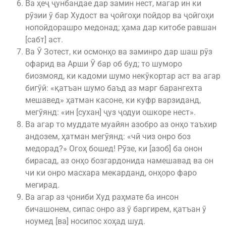
Ва ҳеҷ ҷунбандае дар замин нест, магар ин ки
рӯзии ӯ бар Худост ва ҷойгоҳи пойдор ва ҷойгоҳи
нопойдорашро медонад; ҳама дар китобе равшан
[сабт] аст.
Ва Ӯ Зотест, ки осмонҳо ва заминро дар шаш рӯз
офарид ва Арши Ӯ бар об буд; то шуморо
биозмояд, ки кадоми шумо некӯкортар аст ва агар
бигӯӣ: «қатъан шумо баъд аз марг барангехта
мешавед» ҳатман касоне, ки куфр варзиданд,
мегӯянд: «ин [сухан] ҷуз ҷодуи ошкоре нест».
Ва агар то муддате муайян азобро аз онҳо таъхир
андозем, ҳатман мегӯянд: «чӣ чиз онро боз
медорад?» Огоҳ бошед! Рӯзе, ки [азоб] ба онон
бирасад, аз онҳо бозгардонида намешавад ва он
чи ки онро масхара мекарданд, онҳоро фаро
мегирад.
Ва агар аз ҷониби Худ раҳмате ба инсон
бичашонем, сипас онро аз ӯ баргирем, қатъан ӯ
ноумед [ва] носипос хоҳад шуд.