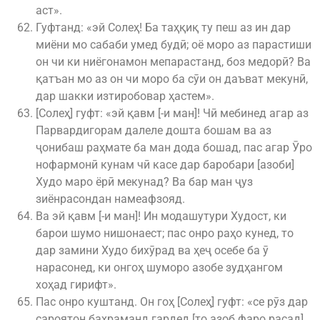
аст».
Гуфтанд: «эй Солеҳ! Ба таҳқиқ ту пеш аз ин дар
миёни мо сабаби умед будӣ; оё моро аз парастиши
он чи ки ниёгонамон мепарастанд, боз медорӣ? Ва
қатъан мо аз он чи моро ба сӯи он даъват мекунӣ,
дар шакки изтиробовар ҳастем».
[Солеҳ] гуфт: «эй қавм [-и ман]! Чӣ мебинед агар аз
Парвардигорам далеле дошта бошам ва аз
ҷонибаш раҳмате ба ман дода бошад, пас агар Ӯро
нофармонӣ кунам чӣ касе дар баробари [азоби]
Худо маро ёрӣ мекунад? Ва бар ман ҷуз
зиёнрасондан намеафзояд.
Ва эй қавм [-и ман]! Ин модашутури Худост, ки
барои шумо нишонаест; пас онро раҳо кунед, то
дар замини Худо бихӯрад ва ҳеҷ осебе ба ӯ
нарасонед, ки онгоҳ шуморо азобе зудҳангом
хоҳад гирифт».
Пас онро куштанд. Он гоҳ [Солеҳ] гуфт: «се рӯз дар
сароятон баҳраманд гардед [то азоб фаро расад].