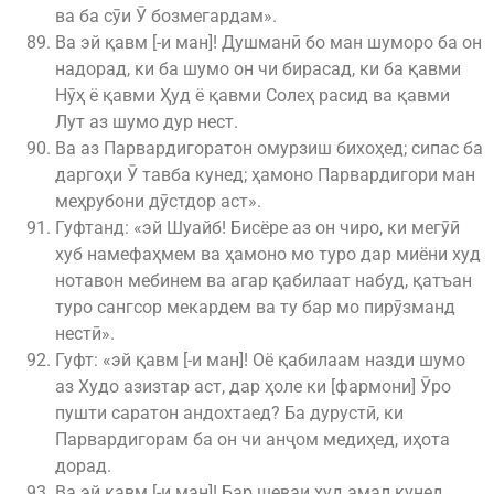
ва ба сӯи Ӯ бозмегардам».
Ва эй қавм [-и ман]! Душманӣ бо ман шуморо ба он
надорад, ки ба шумо он чи бирасад, ки ба қавми
Нӯҳ ё қавми Ҳуд ё қавми Солеҳ расид ва қавми
Лут аз шумо дур нест.
Ва аз Парвардигоратон омурзиш бихоҳед; сипас ба
даргоҳи Ӯ тавба кунед; ҳамоно Парвардигори ман
меҳрубони дӯстдор аст».
Гуфтанд: «эй Шуайб! Бисёре аз он чиро, ки мегӯӣ
хуб намефаҳмем ва ҳамоно мо туро дар миёни худ
нотавон мебинем ва агар қабилаат набуд, қатъан
туро сангсор мекардем ва ту бар мо пирӯзманд
нестӣ».
Гуфт: «эй қавм [-и ман]! Оё қабилаам назди шумо
аз Худо азизтар аст, дар ҳоле ки [фармони] Ӯро
пушти саратон андохтаед? Ба дурустӣ, ки
Парвардигорам ба он чи анҷом медиҳед, иҳота
дорад.
Ва эй қавм [-и ман]! Бар шеваи худ амал кунед,