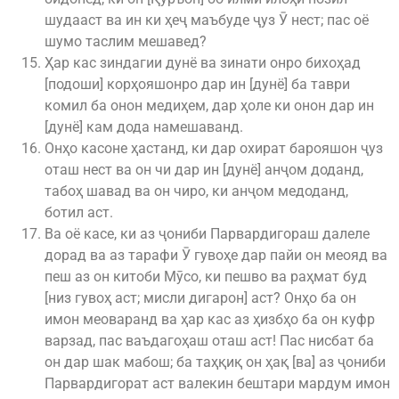
шудааст ва ин ки ҳеҷ маъбуде ҷуз Ӯ нест; пас оё
шумо таслим мешавед?
Ҳар кас зиндагии дунё ва зинати онро бихоҳад
[подоши] корҳояшонро дар ин [дунё] ба таври
комил ба онон медиҳем, дар ҳоле ки онон дар ин
[дунё] кам дода намешаванд.
Онҳо касоне ҳастанд, ки дар охират барояшон ҷуз
оташ нест ва он чи дар ин [дунё] анҷом доданд,
табоҳ шавад ва он чиро, ки анҷом медоданд,
ботил аст.
Ва оё касе, ки аз ҷониби Парвардигораш далеле
дорад ва аз тарафи Ӯ гувоҳе дар пайи он меояд ва
пеш аз он китоби Мӯсо, ки пешво ва раҳмат буд
[низ гувоҳ аст; мисли дигарон] аст? Онҳо ба он
имон меоваранд ва ҳар кас аз ҳизбҳо ба он куфр
варзад, пас ваъдагоҳаш оташ аст! Пас нисбат ба
он дар шак мабош; ба таҳқиқ он ҳақ [ва] аз ҷониби
Парвардигорат аст валекин бештари мардум имон