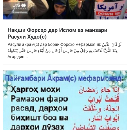
Нақши Форсҳо дар Ислом аз манзари
Расули Худо(с)
Расули акрам(с) дар бораи Форсҳо мефармоянд: ‏لَوْ كَانَ الدِّينُ
عِنْدَ ‏الثُّرَيَّا‏ ‏لَذَهَبَ بِهِ رَجُلٌ مِنْ فَارِسَ ‏أَوْ قَالَ مِنْ أَبْنَاءِ فَارِسَ ‏حَتَّى يَتَنَاوَلَهُ
Агар дин...