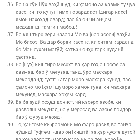
Ва ба сӯи Нӯҳ ваҳй шуд, ки ҳамоно аз қавми ту ҷуз
касе, ки [то кунун] имон овардааст [дигар касе]
имон нахоҳад овард; пас ба он чи анҷом
медоданд, ғамгин мабош!
Ва киштиро зери назари Мо ва [бар асоси] ваҳйи
Мо бисоз! Ва дар бораи касоне, ки ситам карданд
бо Ман сухан магӯй; қатъан онҳо ғарқшуданӣ
ҳастанд.
Ва [Нӯҳ] киштиро месохт ва ҳар гоҳ ашрофе аз
қавмаш бар ӯ мегузаштанд, ӯро масхара
мекарданд; гуфт: «агар моро масхара кунед, пас
ҳамоно мо [ҳам] шуморо ҳамон гуна, ки масхара
мекунед, масхара хоҳем кард.
Ва ба зудӣ хоҳед донист, чӣ касеро азобе, ки
расвояш мекунад, ба ӯ мерасад ва азобе пойдор
бар ӯ фуруд меояд».
То, ҳангоме ки фармони Мо фаро расид ва танур
ҷӯшид! Гуфтем: «дар он [киштӣ] аз ҳар ҷуфте дутоӣ
ва хонаводаат -магар касе, ки аз пеш қазо [-и