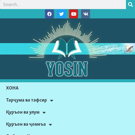
ХОНА
Тарҷума ва тафсир
Қуръон ва улум
Қуръон ва ҷомеъа