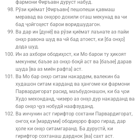
фармони Фиръавн дуруст набуд.
Рӯзи қиёмат [Фиръавн] пешопеши қавмаш
меравад ва онҳоро дохили оташ мекунад ва чи
бад ҷойгоҳест барои воридшудагон.
Ва дар ин [дунё] ва рӯзи қиёмат лаънате аз пайи
онҳо равона шуд ва чӣ бад атоест, ки [ба онҳо]
дода шуд.
Ин аз ахбори ободиҳост, ки Мо барои ту ҳикоят
мекунем; баъзе аз онҳо боқӣ аст ва [баъзе] дарав
шуда [ва аз миён рафта] аст.
Ва Мо бар онҳо ситам накардем, валекин ба
худашон ситам карданд ва ҳангоме ки фармони
Парвардигорат расид, маъбудонашон, ки ба ҷои
Худо мехонданд, чизеро аз онҳо дур накарданд ва
бар онҳо ҷуз нобудӣ наафзуданд.
Ва инчунин аст гирифтор сохтани Парвардигорат,
онгоҳ ки [мардуми] ободиҳоро фаро гирад, дар
ҳоле ки онҳо ситамгаранд. Ба дурустӣ, ки
гирифтор сохтанаш дарднок [ва] сахт аст.