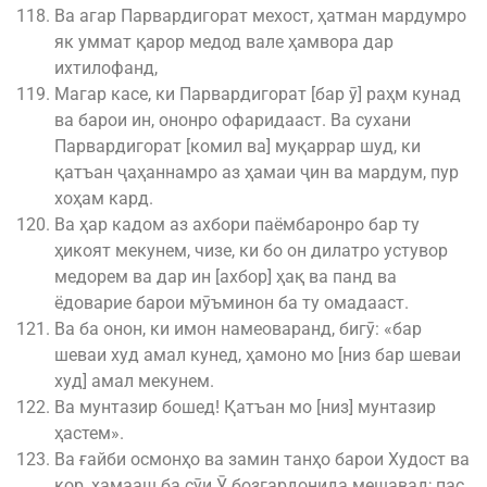
Ва агар Парвардигорат мехост, ҳатман мардумро
як уммат қарор медод вале ҳамвора дар
ихтилофанд,
Магар касе, ки Парвардигорат [бар ӯ] раҳм кунад
ва барои ин, ононро офаридааст. Ва сухани
Парвардигорат [комил ва] муқаррар шуд, ки
қатъан ҷаҳаннамро аз ҳамаи ҷин ва мардум, пур
хоҳам кард.
Ва ҳар кадом аз ахбори паёмбаронро бар ту
ҳикоят мекунем, чизе, ки бо он дилатро устувор
медорем ва дар ин [ахбор] ҳақ ва панд ва
ёдоварие барои мӯъминон ба ту омадааст.
Ва ба онон, ки имон намеоваранд, бигӯ: «бар
шеваи худ амал кунед, ҳамоно мо [низ бар шеваи
худ] амал мекунем.
Ва мунтазир бошед! Қатъан мо [низ] мунтазир
ҳастем».
Ва ғайби осмонҳо ва замин танҳо барои Худост ва
кор, ҳамааш ба сӯи Ӯ бозгардонида мешавад; пас