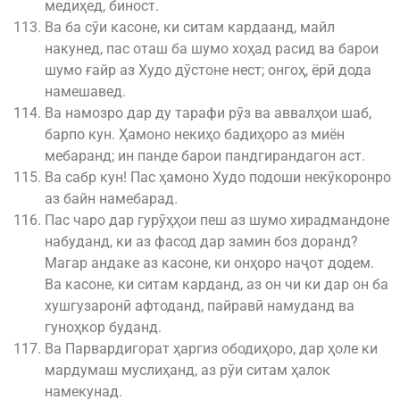
медиҳед, биност.
Ва ба сӯи касоне, ки ситам кардаанд, майл
накунед, пас оташ ба шумо хоҳад расид ва барои
шумо ғайр аз Худо дӯстоне нест; онгоҳ, ёрӣ дода
намешавед.
Ва намозро дар ду тарафи рӯз ва аввалҳои шаб,
барпо кун. Ҳамоно некиҳо бадиҳоро аз миён
мебаранд; ин панде барои пандгирандагон аст.
Ва сабр кун! Пас ҳамоно Худо подоши некӯкоронро
аз байн намебарад.
Пас чаро дар гурӯҳҳои пеш аз шумо хирадмандоне
набуданд, ки аз фасод дар замин боз доранд?
Магар андаке аз касоне, ки онҳоро наҷот додем.
Ва касоне, ки ситам карданд, аз он чи ки дар он ба
хушгузаронӣ афтоданд, пайравӣ намуданд ва
гуноҳкор буданд.
Ва Парвардигорат ҳаргиз ободиҳоро, дар ҳоле ки
мардумаш муслиҳанд, аз рӯи ситам ҳалок
намекунад.