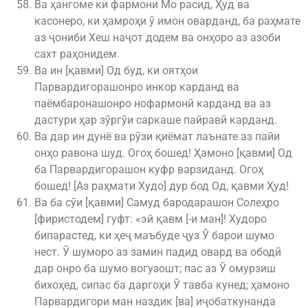
Ва ҳангоме ки фармони Мо расид, Ҳуд ва
касонеро, ки ҳамроҳи ӯ имон оварданд, ба раҳмате
аз ҷониби Хеш наҷот додем ва онҳоро аз азоби
сахт раҳонидем.
Ва ин [қавми] Од буд, ки оятҳои
Парвардигорашонро инкор карданд ва
паёмбаронашонро нофармонӣ карданд ва аз
дастури ҳар зӯргӯи саркаше пайравӣ карданд.
Ва дар ин дунё ва рӯзи қиёмат лаънате аз пайи
онҳо равона шуд. Огоҳ бошед! Ҳамоно [қавми] Од
ба Парвардигорашон куфр варзиданд. Огоҳ
бошед! [Аз раҳмати Худо] дур бод Од, қавми Ҳуд!
Ва ба сӯи [қавми] Самуд бародарашон Солеҳро
[фиристодем] гуфт: «эй қавм [-и ман]! Худоро
бипарастед, ки ҳеҷ маъбуде ҷуз Ӯ барои шумо
нест. Ӯ шуморо аз замин падид овард ва ободӣ
дар онро ба шумо вогузошт; пас аз Ӯ омурзиш
бихоҳед, сипас ба даргоҳи Ӯ тавба кунед; ҳамоно
Парвардигори ман наздик [ва] иҷобаткунанда