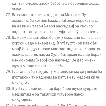
қатъан онҳоро азоби бебозгашт барояшон хоҳад
омад.
Ва замоне ки фиристодагони Мо пеши Лут
омаданд, ба хотири [омадани] онҳо нороҳат шуд
ва аз ин ки тавон [-и ёрӣ расондан] ба ононро
надошт, тангдил гашт ва гуфт: «ин рӯзи сахтест».
Ва қавмаш шитобон ба сӯи ӯ омаданд ва пеш аз он
корҳои баде мекарданд. [Лут] гуфт: «эй қавм [-и
ман]! Инҳо духтарони ман ҳастанд, онҳо бароятон
покизатаранд; пас аз Худо битарсед ва дар бораи
меҳмононам [маро] хор накунед! Оё дар миёни
шумо марди шоистае нест?»
Гуфтанд: «ба таҳқиқ ту медонӣ, ки мо ҳеҷ ниёзе ба
духтарони ту надорем ва қатъан ту медонӣ ки чӣ
мехоҳем».
[Лут] гуфт: «эй кош дар баробари шумо қудрате
медоштам ё ба такягоҳи устуворе паноҳ
мебурдам».
[Фариштагон] гуфтанд: «эй Лут! Ҳамоно мо