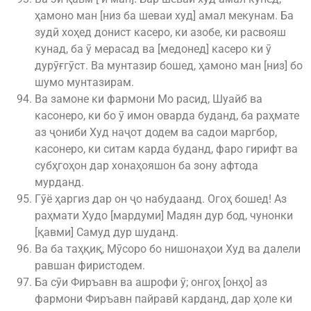
ҳамоно ман [низ ба шеваи худ] амал мекунам. Ба
зудӣ хоҳед донист касеро, ки азобе, ки расвояш
кунад, ба ӯ мерасад ва [медонед] касеро ки ӯ
дурӯғгӯст. Ва мунтазир бошед, ҳамоно ман [низ] бо
шумо мунтазирам.
Ва замоне ки фармони Мо расид, Шуайб ва
касонеро, ки бо ӯ имон оварда буданд, ба раҳмате
аз ҷониби Худ наҷот додем ва садои маргбор,
касонеро, ки ситам карда буданд, фаро гирифт ва
субҳгоҳон дар хонаҳояшон ба зону афтода
мурданд.
Гӯё ҳаргиз дар он ҷо набудаанд. Огоҳ бошед! Аз
раҳмати Худо [мардуми] Мадян дур бод, чунонки
[қавми] Самуд дур шуданд.
Ва ба таҳқиқ, Мӯсоро бо нишонаҳои Худ ва далели
равшан фиристодем.
Ба сӯи Фиръавн ва ашрофи ӯ; онгоҳ [онҳо] аз
фармони Фиръавн пайравӣ карданд, дар ҳоле ки