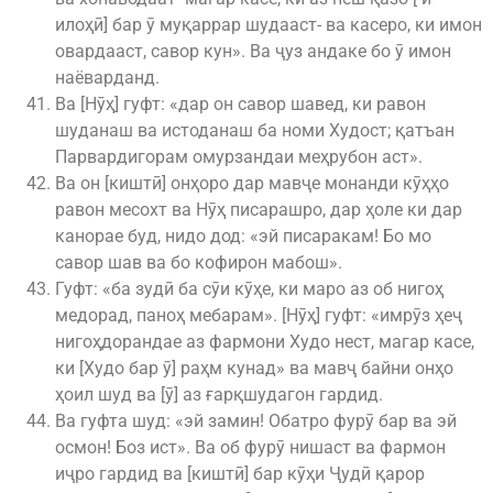
илоҳӣ] бар ӯ муқаррар шудааст- ва касеро, ки имон
овардааст, савор кун». Ва ҷуз андаке бо ӯ имон
наёварданд.
Ва [Нӯҳ] гуфт: «дар он савор шавед, ки равон
шуданаш ва истоданаш ба номи Худост; қатъан
Парвардигорам омурзандаи меҳрубон аст».
Ва он [киштӣ] онҳоро дар мавҷе монанди кӯҳҳо
равон месохт ва Нӯҳ писарашро, дар ҳоле ки дар
канорае буд, нидо дод: «эй писаракам! Бо мо
савор шав ва бо кофирон мабош».
Гуфт: «ба зудӣ ба сӯи кӯҳе, ки маро аз об нигоҳ
медорад, паноҳ мебарам». [Нӯҳ] гуфт: «имрӯз ҳеҷ
нигоҳдорандае аз фармони Худо нест, магар касе,
ки [Худо бар ӯ] раҳм кунад» ва мавҷ байни онҳо
ҳоил шуд ва [ӯ] аз ғарқшудагон гардид.
Ва гуфта шуд: «эй замин! Обатро фурӯ бар ва эй
осмон! Боз ист». Ва об фурӯ нишаст ва фармон
иҷро гардид ва [киштӣ] бар кӯҳи Ҷудӣ қарор