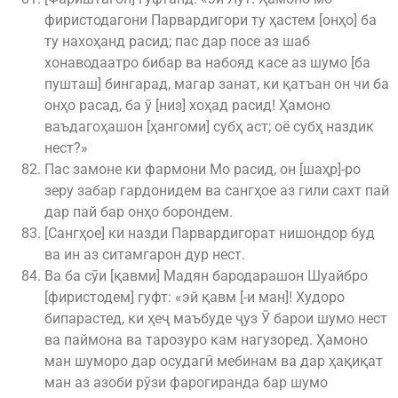
фиристодагони Парвардигори ту ҳастем [онҳо] ба
ту нахоҳанд расид; пас дар посе аз шаб
хонаводаатро бибар ва набояд касе аз шумо [ба
пушташ] бингарад, магар занат, ки қатъан он чи ба
онҳо расад, ба ӯ [низ] хоҳад расид! Ҳамоно
ваъдагоҳашон [ҳангоми] субҳ аст; оё субҳ наздик
нест?»
Пас замоне ки фармони Мо расид, он [шаҳр]-ро
зеру забар гардонидем ва сангҳое аз гили сахт пай
дар пай бар онҳо борондем.
[Сангҳое] ки назди Парвардигорат нишондор буд
ва ин аз ситамгарон дур нест.
Ва ба сӯи [қавми] Мадян бародарашон Шуайбро
[фиристодем] гуфт: «эй қавм [-и ман]! Худоро
бипарастед, ки ҳеҷ маъбуде ҷуз Ӯ барои шумо нест
ва паймона ва тарозуро кам нагузоред. Ҳамоно
ман шуморо дар осудагӣ мебинам ва дар ҳақиқат
ман аз азоби рӯзи фарогиранда бар шумо