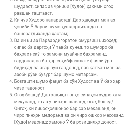
шудааст, сипас аз ҷониби [Худои] ҳакими огоҳ
равшан гаштааст,
Ки ҷуз Худоро напарастед! Дар ҳақиқат ман аз
ҷониби Ӯ барои шумо ҳушдордиҳанда ва
башоратдиҳанда ҳастам;
Ва ин ки аз Парвардигоратон омурзиш бихоҳед;
сипас ба даргоҳи Ӯ тавба кунед, то шуморо ба
баҳрае некӯ то замони муайяне баҳраманд
гардонад ва ба ҳар соҳибфазилате фазли ӯро
бидиҳад ва агар рӯй гардонед, пас қатъан ман аз
азоби рӯзи бузург бар шумо метарсам.
Бозгашти шумо фақат ба сӯи Худост ва Ӯ бар ҳар
чизе тавоност.
Огоҳ бошед! Дар ҳақиқат онҳо синаҳои худро хам
мекунанд, то аз ӯ пинҳон шаванд; огоҳ бошед!
Онгоҳ, ки либосҳояшонро бар сар мекашанд, он
чиро пинҳон медоранд ва он чиро ошкор месозанд
[Худо] медонад; ҳамоно Ӯ ба рози дилҳо доност.