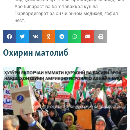
Ӯро бипараст ва ба Ӯ таваккал кун ва
Парвардигорат аз он чи анҷом медиҳед, ғофил
нест.
Охирин матолиб