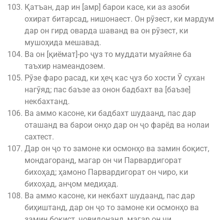
Қатъан, дар ин [амр] барои касе, ки аз азоби
охират битарсад, нишонаест. Он рӯзест, ки мардум
дар он гирд оварда шаванд ва он рӯзест, ки
мушоҳида мешавад.
Ва он [қиёмат]-ро ҷуз то муддати муайяне ба
таъхир намеандозем.
Рӯзе фаро расад, ки ҳеҷ кас ҷуз бо хости Ӯ сухан
нагӯяд; пас баъзе аз онон бадбахт ва [баъзе]
некбахтанд.
Ва аммо касоне, ки бадбахт шудаанд, пас дар
оташанд ва барои онҳо дар он ҷо фарёд ва нолаи
сахтест.
Дар он ҷо то замоне ки осмонҳо ва замин боқист,
мондагоранд, магар он чи Парвардигорат
бихоҳад; ҳамоно Парвардигорат он чиро, ки
бихоҳад, анҷом медиҳад.
Ва аммо касоне, ки некбахт шудаанд, пас дар
биҳиштанд, дар он ҷо то замоне ки осмонҳо ва
замин боқист, ҷовидонанд, магар он чи