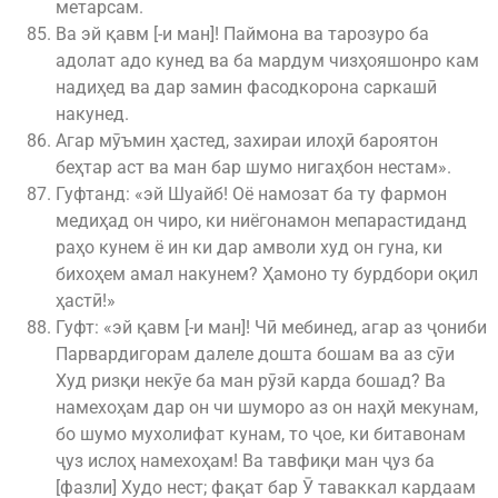
метарсам.
Ва эй қавм [-и ман]! Паймона ва тарозуро ба
адолат адо кунед ва ба мардум чизҳояшонро кам
надиҳед ва дар замин фасодкорона саркашӣ
накунед.
Агар мӯъмин ҳастед, захираи илоҳӣ бароятон
беҳтар аст ва ман бар шумо нигаҳбон нестам».
Гуфтанд: «эй Шуайб! Оё намозат ба ту фармон
медиҳад он чиро, ки ниёгонамон мепарастиданд
раҳо кунем ё ин ки дар амволи худ он гуна, ки
бихоҳем амал накунем? Ҳамоно ту бурдбори оқил
ҳастӣ!»
Гуфт: «эй қавм [-и ман]! Чӣ мебинед, агар аз ҷониби
Парвардигорам далеле дошта бошам ва аз сӯи
Худ ризқи некӯе ба ман рӯзӣ карда бошад? Ва
намехоҳам дар он чи шуморо аз он наҳй мекунам,
бо шумо мухолифат кунам, то ҷое, ки битавонам
ҷуз ислоҳ намехоҳам! Ва тавфиқи ман ҷуз ба
[фазли] Худо нест; фақат бар Ӯ таваккал кардаам