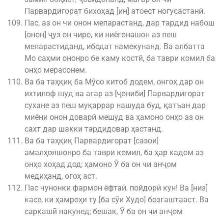
Парвардигорат бихоҳад [ин] атоест ногусастанӣ.
Пас, аз он чи онон мепарастанд, дар тардид набош
[онон] ҷуз он чиро, ки ниёгонашон аз пеш
мепарастиданд, ибодат намекунанд. Ва албатта
Мо саҳми ононро бе каму костӣ, ба таври комил ба
онҳо мерасонем.
Ва ба таҳқиқ ба Мӯсо китоб додем, онгоҳ дар он
ихтилоф шуд ва агар аз [ҷониби] Парвардигорат
сухане аз пеш муқаррар нашуда буд, қатъан дар
миёни онон доварӣ мешуд ва ҳамоно онҳо аз он
сахт дар шакки тардидовар ҳастанд.
Ва ба таҳқиқ Парвардигорат [сазои]
амалҳояшонро ба таври комил, ба ҳар кадом аз
онҳо хоҳад дод; ҳамоно Ӯ ба он чи анҷом
медиҳанд, огоҳ аст.
Пас чунонки фармон ёфтаӣ, пойдорӣ кун! Ва [низ]
касе, ки ҳамроҳи ту [ба сӯи Худо] бозгаштааст. Ва
саркашӣ накунед; бешак, Ӯ ба он чи анҷом