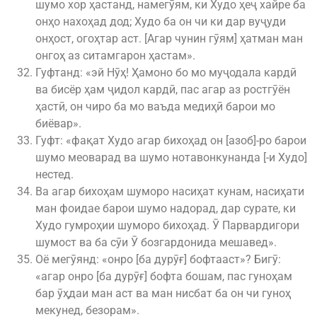
шумо хор ҳастанд, намегӯям, ки Худо ҳеҷ хайре ба
онҳо нахоҳад дод; Худо ба он чи ки дар вуҷуди
онҳост, огоҳтар аст. [Агар чунин гӯям] ҳатман ман
онгоҳ аз ситамгарон ҳастам».
Гуфтанд: «эй Нӯҳ! Ҳамоно бо мо муҷодала кардӣ
ва бисёр ҳам ҷидол кардӣ, пас агар аз ростгӯён
ҳастӣ, он чиро ба мо ваъда медиҳӣ барои мо
биёвар».
Гуфт: «фақат Худо агар бихоҳад он [азоб]-ро барои
шумо меоварад ва шумо нотавонкунанда [-и Худо]
нестед.
Ва агар бихоҳам шуморо насиҳат кунам, насиҳати
ман фоидае барои шумо надорад, дар сурате, ки
Худо гумроҳии шуморо бихоҳад. Ӯ Парвардигори
шумост ва ба сӯи Ӯ бозгардонида мешавед».
Оё мегӯянд: «онро [ба дурӯғ] бофтааст»? Бигӯ:
«агар онро [ба дурӯғ] бофта бошам, пас гуноҳам
бар ӯҳдаи ман аст ва ман нисбат ба он чи гуноҳ
мекунед, безорам».