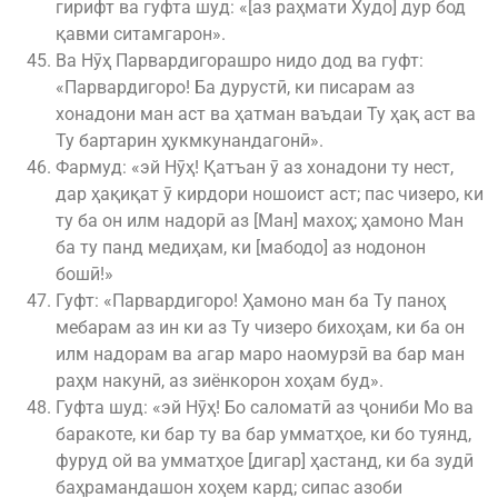
гирифт ва гуфта шуд: «[аз раҳмати Худо] дур бод
қавми ситамгарон».
Ва Нӯҳ Парвардигорашро нидо дод ва гуфт:
«Парвардигоро! Ба дурустӣ, ки писарам аз
хонадони ман аст ва ҳатман ваъдаи Ту ҳақ аст ва
Ту бартарин ҳукмкунандагонӣ».
Фармуд: «эй Нӯҳ! Қатъан ӯ аз хонадони ту нест,
дар ҳақиқат ӯ кирдори ношоист аст; пас чизеро, ки
ту ба он илм надорӣ аз [Ман] махоҳ; ҳамоно Ман
ба ту панд медиҳам, ки [мабодо] аз нодонон
бошӣ!»
Гуфт: «Парвардигоро! Ҳамоно ман ба Ту паноҳ
мебарам аз ин ки аз Ту чизеро бихоҳам, ки ба он
илм надорам ва агар маро наомурзӣ ва бар ман
раҳм накунӣ, аз зиёнкорон хоҳам буд».
Гуфта шуд: «эй Нӯҳ! Бо саломатӣ аз ҷониби Мо ва
баракоте, ки бар ту ва бар умматҳое, ки бо туянд,
фуруд ой ва умматҳое [дигар] ҳастанд, ки ба зудӣ
баҳрамандашон хоҳем кард; сипас азоби