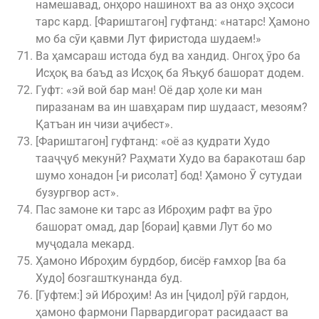
намешавад, онҳоро нашинохт ва аз онҳо эҳсоси
тарс кард. [Фариштагон] гуфтанд: «натарс! Ҳамоно
мо ба сӯи қавми Лут фиристода шудаем!»
Ва ҳамсараш истода буд ва хандид. Онгоҳ ӯро ба
Исҳоқ ва баъд аз Исҳоқ ба Яъқуб башорат додем.
Гуфт: «эй вой бар ман! Оё дар ҳоле ки ман
пиразанам ва ин шавҳарам пир шудааст, мезоям?
Қатъан ин чизи аҷибест».
[Фариштагон] гуфтанд: «оё аз қудрати Худо
тааҷҷуб мекунӣ? Раҳмати Худо ва баракоташ бар
шумо хонадон [-и рисолат] бод! Ҳамоно Ӯ сутудаи
бузургвор аст».
Пас замоне ки тарс аз Иброҳим рафт ва ӯро
башорат омад, дар [бораи] қавми Лут бо мо
муҷодала мекард.
Ҳамоно Иброҳим бурдбор, бисёр ғамхор [ва ба
Худо] бозгашткунанда буд.
[Гуфтем:] эй Иброҳим! Аз ин [ҷидол] рӯй гардон,
ҳамоно фармони Парвардигорат расидааст ва