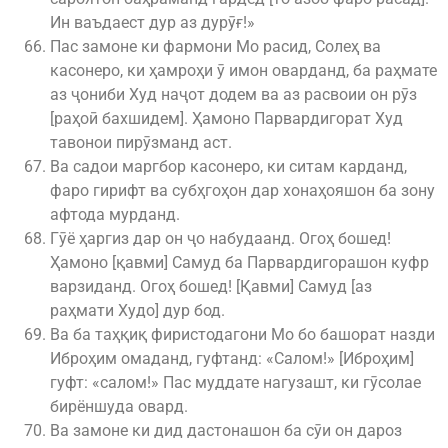
Ин ваъдаест дур аз дурӯғ!»
Пас замоне ки фармони Мо расид, Солеҳ ва
касонеро, ки ҳамроҳи ӯ имон оварданд, ба раҳмате
аз ҷониби Худ наҷот додем ва аз расвоии он рӯз
[раҳоӣ бахшидем]. Ҳамоно Парвардигорат Худ
тавонои пирӯзманд аст.
Ва садои маргбор касонеро, ки ситам карданд,
фаро гирифт ва субҳгоҳон дар хонаҳояшон ба зону
афтода мурданд.
Гӯё ҳаргиз дар он ҷо набудаанд. Огоҳ бошед!
Ҳамоно [қавми] Самуд ба Парвардигорашон куфр
варзиданд. Огоҳ бошед! [Қавми] Самуд [аз
раҳмати Худо] дур бод.
Ва ба таҳқиқ фиристодагони Мо бо башорат назди
Иброҳим омаданд, гуфтанд: «Салом!» [Иброҳим]
гуфт: «салом!» Пас муддате нагузашт, ки гӯсолае
бирёншуда овард.
Ва замоне ки дид дастонашон ба сӯи он дароз