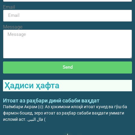
Email
Message
Send
Ҳадиси ҳафта
Итоат аз раҳбари динӣ сабаби ваҳдат
Паёмбари Акрам (с): Аз ҳокимони илоҳӣ итоат кунед ва гӯш ба
фармон бошед, зеро итоат аз раҳбар сабаби ваҳдати уммати
исломӣ аст. قال النبی (