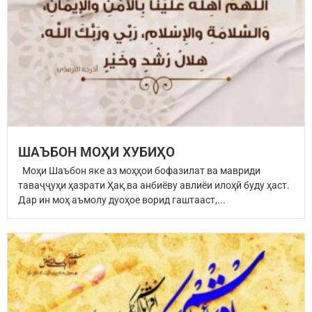
ШАЪБОН МОҲИ ХУБИҲО
Моҳи Шаъбон яке аз моҳҳои бофазилат ва мавриди
таваҷҷуҳи ҳазрати Ҳақ ва анбиёву авлиёи илоҳӣ буду ҳаст.
Дар ин моҳ аъмолу дуоҳое ворид гаштааст,...