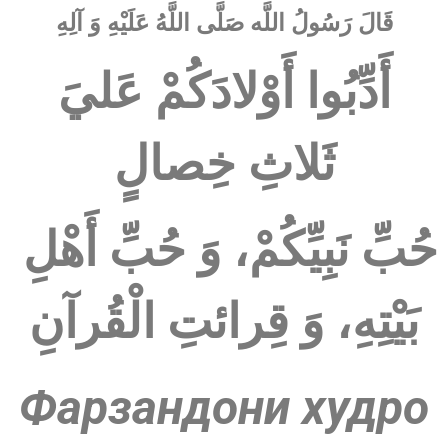
قَالَ رَسُولُ اللَّه صَلَّى اللَّهُ عَلَيْهِ وَ آلِهِ
أَدِّبُوا أَوْلادَكُمْ عَليَ
ثَلاثِ خِصالٍ
حُبِّ نَبِيِّكُمْ، وَ حُبِّ أَهْلِ
بَيْتِهِ، وَ قِرائتِ الْقُرآنِ
Фарзандони худро