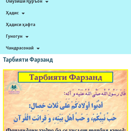
Омӯзиши Қуръон
Ҳадис
Ҳадиси ҳафта
Гуногун
Чандрасонаӣ
Тарбияти Фарзанд