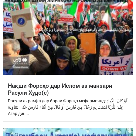
Нақши Форсҳо дар Ислом аз манзари
Расули Худо(с)
Расули акрам(с) дар бораи Форсҳо мефармоянд: ‏لَوْ كَانَ الدِّينُ
عِنْدَ ‏الثُّرَيَّا‏ ‏لَذَهَبَ بِهِ رَجُلٌ مِنْ فَارِسَ ‏أَوْ قَالَ مِنْ أَبْنَاءِ فَارِسَ ‏حَتَّى يَتَنَاوَلَهُ
Агар дин...