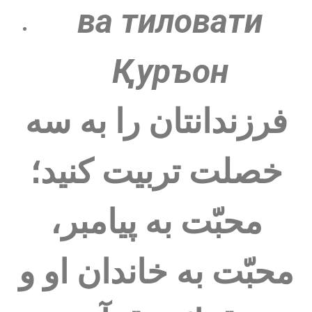
ва тиловати
Қуръон
فرزندانتان را به سه
خصلت تربیت کنید؛
محبّت به پیامبر،
محبّت به خاندان او و