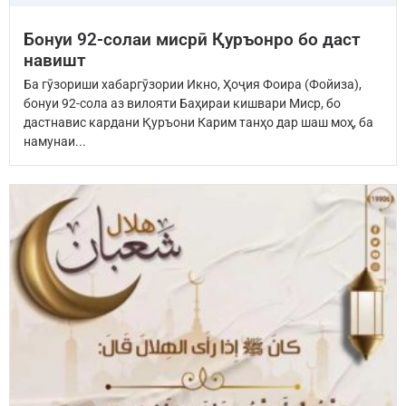
Бонуи 92-солаи мисрӣ Қуръонро бо даст
навишт
Ба гӯзориши хабаргӯзории Икно, Ҳоҷия Фоира (Фойиза),
бонуи 92-сола аз вилояти Баҳираи кишвари Миср, бо
дастнавис кардани Қуръони Карим танҳо дар шаш моҳ, ба
намунаи...