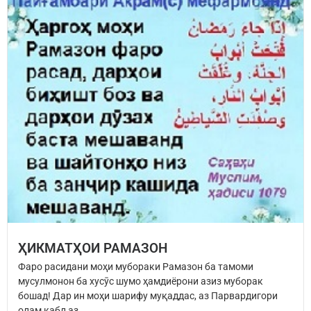
ҲИКМАТҲОИ РАМАЗОН
Фаро расидани моҳи мубораки Рамазон ба тамоми
мусулмонон ба хусӯс шумо ҳамдиёрони азиз муборак
бошад! Дар ин моҳи шарифу муқаддас, аз Парвардигори
олам қабл аз...