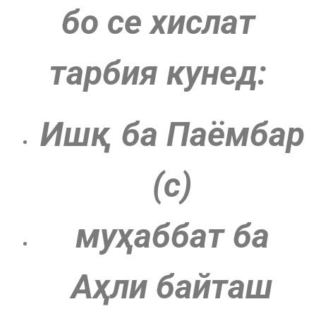
бо се хислат
тарбия кунед:
Ишқ ба
Паёмбар
(c)
муҳаббат ба
Аҳли байташ