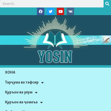
ХОНА
Тарҷума ва тафсир
Қуръон ва улум
Қуръон ва ҷомеъа