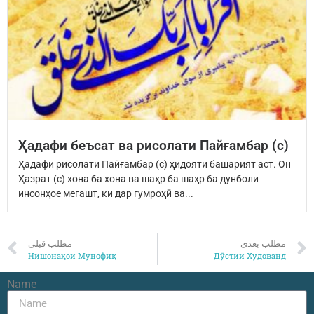
Ҳадафи беъсат ва рисолати Пайғамбар (с)
Ҳадафи рисолати Пайғамбар (с) ҳидояти башарият аст. Он
Ҳазрат (с) хона ба хона ва шаҳр ба шаҳр ба дунболи
инсонҳое мегашт, ки дар гумроҳӣ ва...
مطلب بعدی
مطلب قبلی
Нишонаҳои Мунофиқ
Дӯстии Худованд
Name