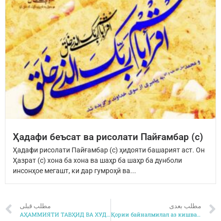
Ҳадафи беъсат ва рисолати Пайғамбар (с)
Ҳадафи рисолати Пайғамбар (с) ҳидояти башарият аст. Он
Ҳазрат (с) хона ба хона ва шаҳр ба шаҳр ба дунболи
инсонҳое мегашт, ки дар гумроҳӣ ва...
مطلب بعدی
مطلب قبلی
АҲАММИЯТИ ТАВҲИД ВА ХУДОШИНОСӢ
Қории байналмилал аз кишвари Тоҷикистон Сайид Самариддин Самадов