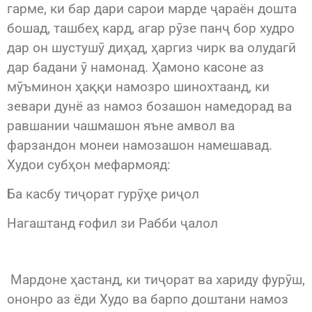
гарме, ки бар дари сарои марде ҷараён дошта
бошад, ташбеҳ кард, агар рӯзе панҷ бор худро
дар он шустушӯ диҳад, ҳаргиз чирк ва олудагӣ
дар бадани ӯ намонад. Ҳамоно касоне аз
мӯъминон ҳаққи намозро шинохтаанд, ки
зевари дунё аз намоз бозашон намедорад ва
равшании чашмашон яъне амвол ва
фарзандон монеи намозашон намешавад.
Худои субҳон мефармояд:
Ба касбу тиҷорат гурӯҳе риҷол
Нагаштанд ғофил зи Рабби ҷалол
Мардоне ҳастанд, ки тиҷорат ва хариду фурӯш,
ононро аз ёди Худо ва барпо доштани намоз