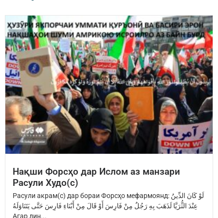
Нақши Форсҳо дар Ислом аз манзари
Расули Худо(с)
Расули акрам(с) дар бораи Форсҳо мефармоянд: ‏لَوْ كَانَ الدِّينُ
عِنْدَ ‏الثُّرَيَّا‏ ‏لَذَهَبَ بِهِ رَجُلٌ مِنْ فَارِسَ ‏أَوْ قَالَ مِنْ أَبْنَاءِ فَارِسَ ‏حَتَّى يَتَنَاوَلَهُ
Агар дин...