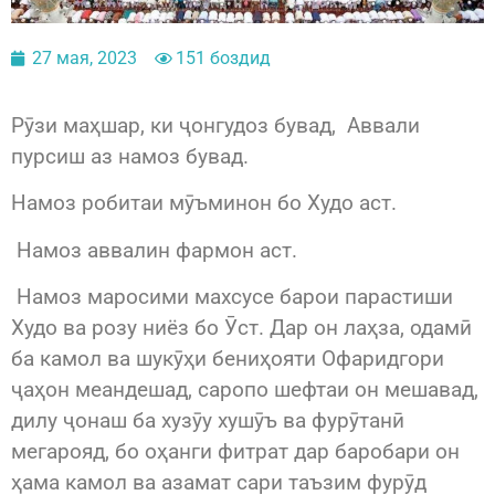
27 мая, 2023
151 боздид
Рӯзи маҳшар, ки ҷонгудоз бувад, Аввали
пурсиш аз намоз бувад.
Намоз робитаи мӯъминон бо Худо аст.
Намоз аввалин фармон аст.
Намоз маросими махсусе барои парастиши
Худо ва розу ниёз бо Ӯст. Дар он лаҳза, одамӣ
ба камол ва шукӯҳи бениҳояти Офаридгори
ҷаҳон меандешад, саропо шефтаи он мешавад,
дилу ҷонаш ба хузӯу хушӯъ ва фурӯтанӣ
мегарояд, бо оҳанги фитрат дар баробари он
ҳама камол ва азамат сари таъзим фурӯд