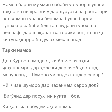
Намоз барои мӯъмин сабаби устувор шудани
тақво ва пешрафти ӯ дар дурустӣ ва растагорӣ
аст, ҳамон гуна ки бенамоз будан барои
гунаҳкор сабаби бештар шудани гуноҳ ва
пешрафт дар шақоват ва торикӣ аст, то он ҷо
ки гунаҳкорро ба дӯзах мекашонад.
Тарки намоз
Дар Қуръон омадаст, ки баъзе аз аҳли
ҷаҳаннамро дар ҳоле ки дар азоб ҳастанд,
мепурсанд: Шуморо чӣ андохт андар сақар?
Чӣ чизе шуморо дар ҷаҳаннам қарор дод?
Бигӯянд дар посух ин нукта боз,
Ки ҳар гиз набудем аҳли намоз.