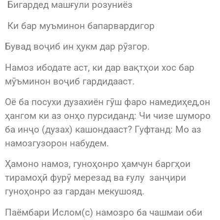
Бигардед машғули розуниёз
Ки бар муъминон бапарвардигор
Бувад воҷиб ин ҳукм дар рӯзгор.
Намоз ибодате аст, ки дар вақтҳои хос бар
мӯъминон воҷиб гардидааст.
Оё ба посухи дузахиён гӯш фаро намедиҳед,он
ҳангом ки аз онҳо пурсиданд: Чи чизе шуморо
ба инҷо (дузах) кашондааст? Гуфтанд: Мо аз
намозгузорон набудем.
Ҳамоно намоз, гуноҳонро ҳамчун баргҳои
тирамоҳӣ фурӯ мерезад ва ғулу занҷири
гуноҳонро аз гардан мекушояд.
Паёмбари Ислом(с) намозро ба чашмаи оби