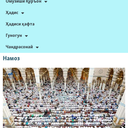
Омӯзиши Қуръон
Ҳадис
Ҳадиси ҳафта
Гуногун
Чандрасонаӣ
Намоз