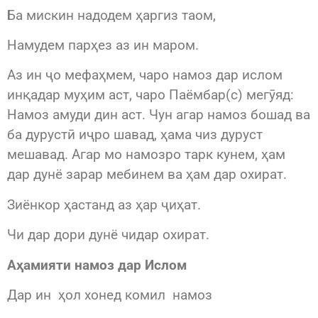
Ба мискин надодем ҳаргиз таом,
Намудем парҳез аз ин маром.
Аз ин ҷо мефаҳмем, чаро намоз дар ислом
инқадар муҳим аст, чаро Паёмбар(с) мегӯяд:
Намоз амуди дин аст. Чун агар намоз бошад ва
ба дурустӣ иҷро шавад, ҳама чиз дуруст
мешавад. Агар мо намозро тарк кунем, ҳам
дар дунё зарар мебинем ва ҳам дар охират.
Зиёнкор ҳастанд аз ҳар ҷиҳат.
Чи дар дори дунё чидар охират.
Аҳамияти намоз дар Ислом
Дар ин ҳол хонед комил намоз