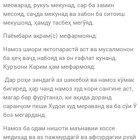
меоварад, рукуъ мекунад, сар ба замин
месояд, саҷда мекунад ва забон ба ситоиш
мекушояд, ҳамду тасбеҳ мегӯяд.
Паёмбари акрам(с) мефармоянд:
Намоз шиори яктопарастӣ аст ва мусалмонон
ба ҳеҷ ваҷҳ набояд аз он ғафлат кунанд.
Қуръони Карим ҳам мефармояд:
Дар роҳи зиндагӣ аз шикебоӣ ва намоз кӯмак
бигиред, ҳар чанд намоз худ кори сангине аст,
магар бар фурӯтанҳо, ки ақида доранд
саранҷом пеши Худои худ мераванд ва ба сӯи Ӯ
боз мегарданд.
Намоз ба одам нишоти маънавии хоссе
медиҳад ва аз пажмурдагӣ ва афсурдагии руҳӣ