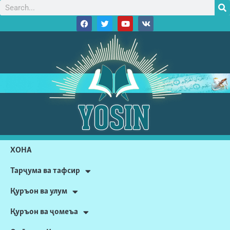
ХОНА
Тарҷума ва тафсир
Қуръон ва улум
Қуръон ва ҷомеъа