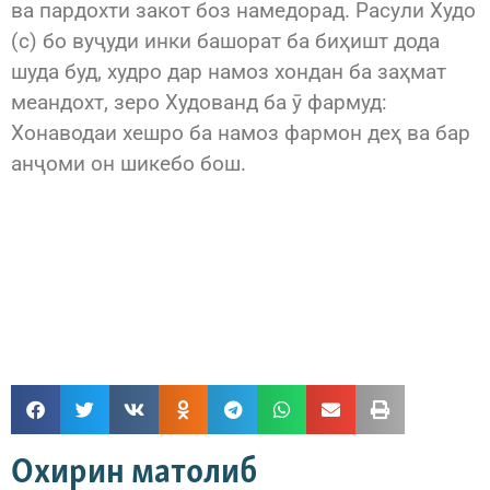
ва пардохти закот боз намедорад. Расули Худо
(с) бо вуҷуди инки башорат ба биҳишт дода
шуда буд, худро дар намоз хондан ба заҳмат
меандохт, зеро Худованд ба ӯ фармуд:
Хонаводаи хешро ба намоз фармон деҳ ва бар
анҷоми он шикебо бош.
Охирин матолиб