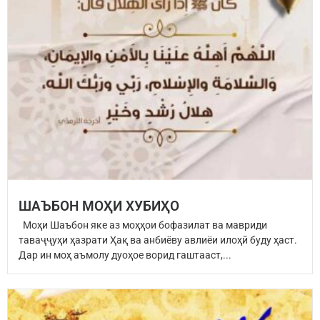
ШАЪБОН МОҲИ ХУБИҲО
Моҳи Шаъбон яке аз моҳҳои бофазилат ва мавриди
таваҷҷуҳи ҳазрати Ҳақ ва анбиёву авлиёи илоҳӣ буду ҳаст.
Дар ин моҳ аъмолу дуоҳое ворид гаштааст,...