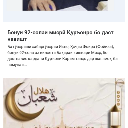
Бонуи 92-солаи мисрӣ Қуръонро бо даст
навишт
Ба гӯзориши хабаргӯзории Икно, Ҳоҷия Фоира (Фойиза),
бонуи 92-сола аз вилояти Баҳираи кишвари Миср, бо
дастнавис кардани Қуръони Карим танҳо дар шаш моҳ, ба
намунаи...