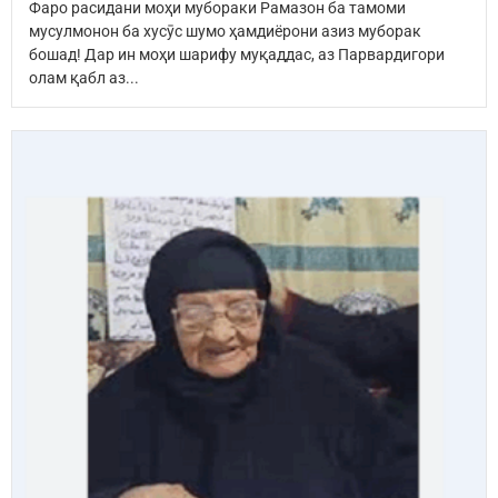
Фаро расидани моҳи мубораки Рамазон ба тамоми
мусулмонон ба хусӯс шумо ҳамдиёрони азиз муборак
бошад! Дар ин моҳи шарифу муқаддас, аз Парвардигори
олам қабл аз...