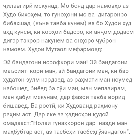
ҷилавгирӣ мекунад. Мо бояд дар намозҳо аз
Худо бихоҳем, то гуноҳони мо ва дигаронро
бибахшад, (яъне тавба кунем) ва бо Худои худ
аҳд кунем, ки корҳои бадеро, ки анҷом додаем
дигар такрор накунем ва онҳоро ҷуброн
намоем. Худои Мутаол мефармояд:
Эй бандагони исрофкори ман! Эй бандагони
маъсият- кори ман, эй бандагони ман, ки бар
худатон зулм кардаед, аз раҳмати ман ноумед
набошед, биёед ба сӯи ман, ман мепазирам,
ман қабул мекунам, дар фазои тавба ворид
бишавед. Ба ростӣ, ки Худованд раҳмону
раҳим аст. Дар яке аз ҳадисҳои қудсӣ
омадааст:“Нолаи гунаҳкорон дар назди ман
маҳбубтар аст, аз тасбеҳи тасбеҳгӯяандагон”.