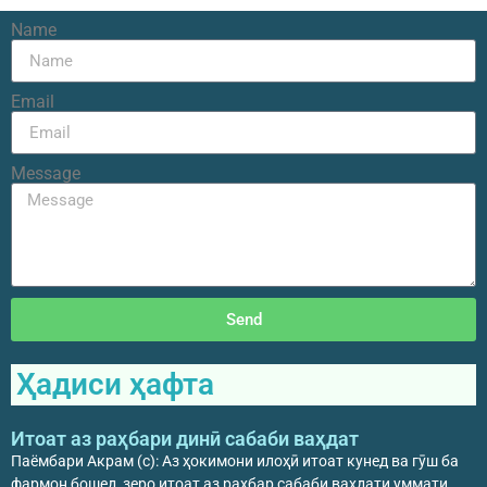
Name
Email
Message
Send
Ҳадиси ҳафта
Итоат аз раҳбари динӣ сабаби ваҳдат
Паёмбари Акрам (с): Аз ҳокимони илоҳӣ итоат кунед ва гӯш ба
фармон бошед, зеро итоат аз раҳбар сабаби ваҳдати уммати