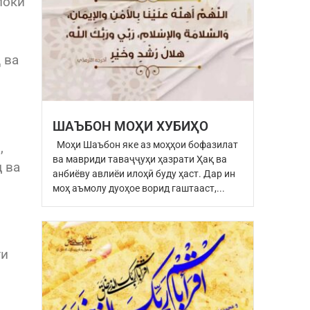
покӣ
 ва
ШАЪБОН МОҲИ ХУБИҲО
Моҳи Шаъбон яке аз моҳҳои бофазилат
,
ва мавриди таваҷҷуҳи ҳазрати Ҳақ ва
 ва
анбиёву авлиёи илоҳӣ буду ҳаст. Дар ин
моҳ аъмолу дуоҳое ворид гаштааст,...
ти