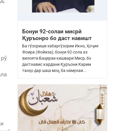
д,
Бонуи 92-солаи мисрӣ
Қуръонро бо даст навишт
Ба гӯзориши хабаргӯзории Икно, Ҳоҷия
Фоира (Фойиза), бонуи 92-сола аз
 рӯ
вилояти Баҳираи кишвари Миср, бо
дастнавис кардани Қуръони Карим
танҳо дар шаш моҳ, ба намунаи...
ала
е
ли