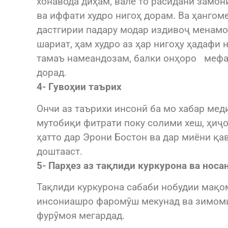
хонавода диҳам, вале то расидани замон
ва иффати худро нигоҳ дорам. Ва ҳангом
дастгирии падару модар издивоҷ менамо
шариат, ҳам худро аз ҳар нигоҳу ҳадафи
тамаъ намеандозам, балки онҳоро мефаҳ
дорад.
4- Гувоҳии таърих
Ончи аз таърихи инсонӣ ба мо хабар меди
мутобиқи фитрати поку солими хеш, ҳиҷ
ҳатто дар Эрони Бостон ва дар миёни қа
доштааст.
5- Парҳез аз тақлиди куркурона ва носа
Тақлиди куркурона сабаби нобудии мақом
инсониашро фаромӯш мекунад ва зимоми
фурӯмоя мегардад.