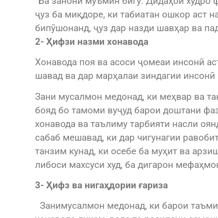
“Ба занони мӯъмин бигӯ: Дидаҳои худро 
ҷуз ба миқдоре, ки табиатан ошкор аст н
бипӯшонанд, ҷуз дар назди шавҳар ва пада
2- Ҳифзи назми хонавода
Хонавода поя ва асоси ҷомеаи инсонӣ ас
шавад ва дар марҳалаи зиндагии инсонӣ 
Зани мусалмон медонад, ки меҳвар ва та
бояд бо тамоми вуҷуд барои доштани фа
хонавода ва таълиму тарбияти насли оян
сабаб мешавад, ки дар чигунагии равобит
танзим кунад, ки осебе ба муҳит ва арзи
либоси махсуси худ, ба дигарон мефаҳмо
3- Ҳифз ва нигаҳдории ғариза
Занимусалмон медонад, ки барои таъмин