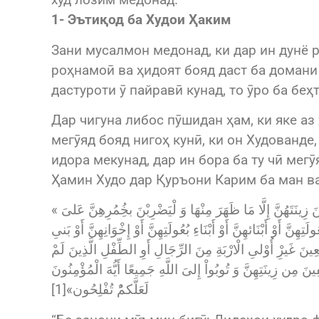
худ лозим медонад.
1- Эътиқод ба Худои Ҳаким
Зани мусалмон медонад, ки дар ин дунё р
роҳнамоӣ ва ҳидоят бояд даст ба домани
дастуроти ӯ пайравӣ кунад, то ӯро ба беҳ
Дар чигуна либос пӯшидан ҳам, ки яке а
мегӯяд бояд нигоҳ кунӣ, ки он Худованде
идора мекунад, дар ин бора ба ту чӣ мегӯ
Ҳамин Худо дар Қуръони Карим ба ман в
« وَ قُل لِّلْمُؤْمِنَاتِ يَغْضُضْنَ مِنْ أَبْصَرِهِنَّ وَ يحَْفَظْنَ فُرُوجَهُنَّ وَ لَا يُبْدِينَ زِينَتَهُنَّ إِلَّا مَا ظَهَرَ مِنْهَا وَ لْيَضْرِبْنَ بخُِمُرِهِنَّ عَلىَ‏
ولَتِهِنَّ أَوْ أَبْنَائهِنَّ أَوْ أَبْنَاءِ بُعُولَتِهِنَّ أَوْ إِخْوَانِهِنَّ أَوْ بَنىِ
َابِعِينَ غَيرِْ أُوْلىِ الْارْبَةِ مِنَ الرِّجَالِ أَوِ الطِّفْلِ الَّذِينَ لَمْ
ينَ مِن زِينَتِهِنَّ وَ تُوبُواْ إِلىَ اللَّهِ جَمِيعًا أَيُّهَ الْمُؤْمِنُونَ
لَعَلَّكمُ‏ْ تُفْلِحُون»[1]