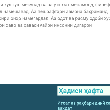
и худ гӯш мекунад ва аз ӯ итоат менамояд, фире
шад намешавад. Аз пешрафтҳои замона баҳраманд
сири онҳо намегардад. Аз одот ва расму одоби ху
ри ҳаво ва ҳаваси ғайри инсонии дигарон
Ҳадиси ҳафта
Итоат аз раҳбари динӣ с
ваҳдат