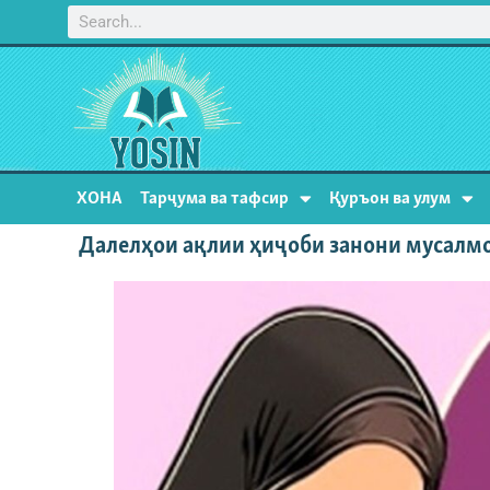
ХОНА
Тарҷума ва тафсир
Қуръон ва улум
Далелҳои ақлии ҳиҷоби занони мусалм