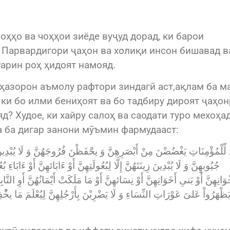
оҳҳо ва чоҳҳои зиёде вуҷуд дорад, ки барои
 Парвардигори ҷаҳон ва холиқи инсон бишавад в
тарин роҳ ҳидоят намояд.
з ҳазорон аъмолу рафтори зиндагӣ аст,ақлам ба м
, ки бо илми бениҳоят ва бо тадбиру дироят ҷаҳо
яд? Худое, ки хайру салоҳ ва саодати туро мехоҳад
а ба дигар занони мӯъмин фармудааст:
جُيُوبهِِنَّ وَ لَا يُبْدِينَ زِينَتَهُنَّ إِلَّا لِبُعُولَتِهِنَّ أَوْ ءَابَائهِنَّ أَوْ ءَابَاءِ بُعُ
ْوَانِهِنَّ أَوْ بَنىِ أَخَوَاتِهِنَّ أَوْ نِسَائهِنَّ أَوْ مَا مَلَكَتْ أَيْمَانُهُنَّ أَوِ التّ
َظْهَرُواْ عَلىَ‏ عَوْرَاتِ النِّسَاءِ وَ لَا يَضْرِبْنَ بِأَرْجُلِهِنَّ لِيُعْلَمَ مَا يخُْفِ