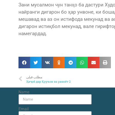
Зани мусалмон чун танҳо ба дастури Худо
найранги дигарон бо ҳар унвоне, ки бо
мешавад ва аз он истифода мекунад ва а
дигарон истиқбол мекунад, вале гирифто
намегардад.
مطلب قبلی
Ҳиҷоб дар Қуръон ва ривоёт 2
Name
Email