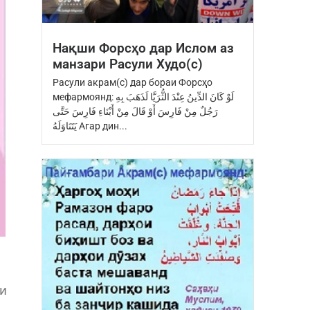
Нақши Форсҳо дар Ислом аз
манзари Расули Худо(с)
Расули акрам(с) дар бораи Форсҳо
мефармоянд: ‏لَوْ كَانَ الدِّينُ عِنْدَ ‏الثُّرَيَّا‏ ‏لَذَهَبَ بِهِ
رَجُلٌ مِنْ فَارِسَ ‏أَوْ قَالَ مِنْ أَبْنَاءِ فَارِسَ ‏حَتَّى
يَتَنَاوَلَهُ Агар дин...
ои