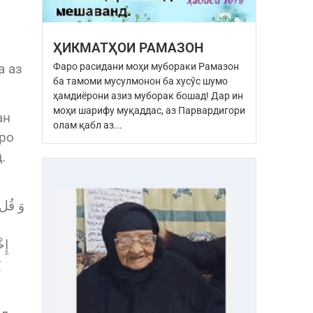
ҲИКМАТҲОИ РАМАЗОН
Фаро расидани моҳи мубораки Рамазон
а аз
ба тамоми мусулмонон ба хусӯс шумо
ҳамдиёрони азиз муборак бошад! Дар ин
моҳи шарифу муқаддас, аз Парвардигори
ан
олам қабл аз...
нро
.
إِخ
ي