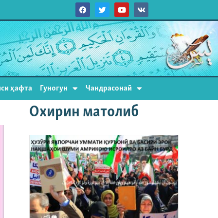
си ҳафта
Гуногун
Чандрасонаӣ
Охирин матолиб