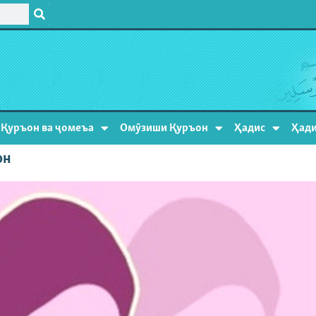
Қуръон ва ҷомеъа
Омӯзиши Қуръон
Ҳадис
Ҳади
он