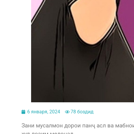
6 января, 2024
78 боздид
Зани мусалмон дорои панҷ асл ва мабно