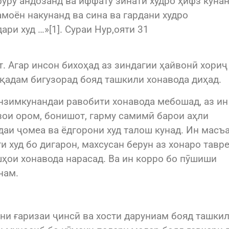
фурӯ андозанд ва иффату зинати худро ҳифз кунан
амоён накунанд ва сина ва гардани худро
ри худ …»[1]. Сураи Нур,ояти 31
т. Агар инсон бихоҳад аз зиндагии ҳайвонӣ хориҷ
қадам бигузорад бояд ташкили хонавода диҳад.
нзимкунандаи равобити хонавода мебошад, аз ин
зои ором, бонишот, гарму самимӣ барои аҳли
даи ҷомеа ва ёдгорони худ талош кунад. Ин масъ
и худ бо дигарон, махсусан берун аз хонаро тавр
шҳои хонавода нарасад. Ва ин корро бо пӯшиши
нам.
и ғаризаи ҷинсӣ ва хости даруниам бояд ташки