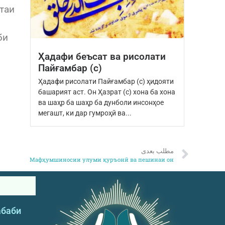
фтаи
би
Ҳадафи беъсат ва рисолати
Пайғамбар (с)
Ҳадафи рисолати Пайғамбар (с) ҳидояти
башарият аст. Он Ҳазрат (с) хона ба хона
ва шаҳр ба шаҳр ба дунболи инсонҳое
мегашт, ки дар гумроҳӣ ва...
مطلب بعدی
Мафҳумшиносии улуми қуръонӣ ва пешинаи он
абаби