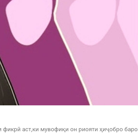
и фикрӣ аст,ки мувофиқи он риояти ҳиҷобро бар