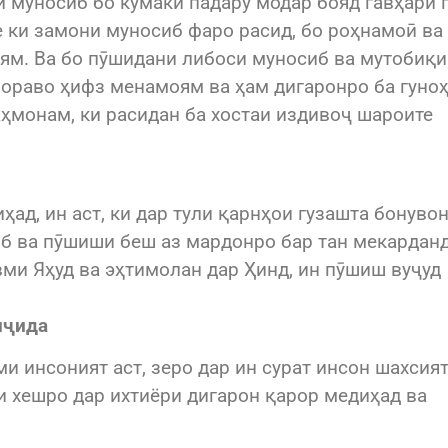
и муносиб бо кӯмаки падару модар бояд гавҳари 
е ки замони муносиб фаро расид, бо роҳнамоӣ ва
ям. Ва бо пӯшидани либоси муносиб ва мутобиқи
 нораво ҳифз менамоям ва ҳам дигаронро ба гуноҳ
монам, ки расидан ба хостаи издивоҷ шароите
ҳад, ин аст, ки дар тули қарнҳои гузашта бонувон
об ва пӯшиши беш аз мардонро бар тан мекарданд
вми Яҳуд ва эҳтимолан дар Ҳинд, ин пӯшиш вуҷуд
нҷида
и инсоният аст, зеро дар ин сурат инсон шахсия
 хешро дар ихтиёри дигарон қарор медиҳад ва