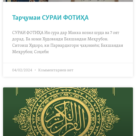
Тарҷумаи СУРАИ ФОТИҲА
СУРАИ ФОТИҲА Ин сура дар Макка нозил шуда ва 7 оят
дорад. Ба номи Худованди Бахшандаи Меҳрубон.
Ситоиш Худоро, ки Парвардигори ҷаҳониён; Бахшандаи
Меҳрубон; Соҳиби
04/02/2024
Комментариев нет