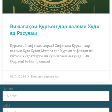
Вижагиҳои Қуръон дар каломи Худо
ва Расулаш
Қуръон чӣ сифатҳое дорад? Сифатҳои Қуръон дар
каломи Худо Худои Мутаол дар Қуръон сифатҳои ин
китоби ҳидоятгарро ин чунин баён мекунад. “Ин
(Қуръон) баёни (равшан)
07/01/2024
Комментариев нет
Name
Email