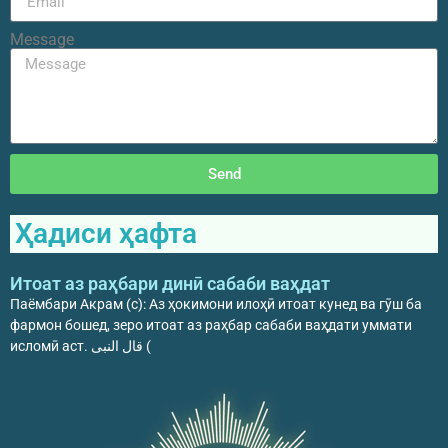
Message
Send
Ҳадиси ҳафта
Итоат аз раҳбари динӣ сабаби ваҳдат
Паёмбари Акрам (с): Аз ҳокимони илоҳӣ итоат кунед ва гӯш ба
фармон бошед, зеро итоат аз раҳбар сабаби ваҳдати уммати
исломӣ аст. قال النبی (