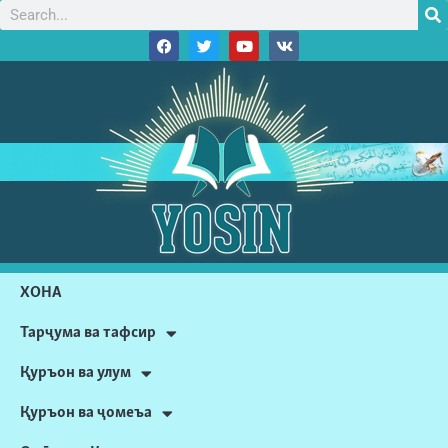
ХОНА
Тарҷума ва тафсир
Қуръон ва улум
Қуръон ва ҷомеъа