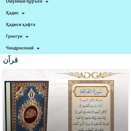
Омӯзиши Қуръон
Ҳадис
Ҳадиси ҳафта
Гуногун
Чандрасонаӣ
قرآن