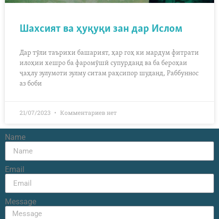
Шахсият ва ҳуқуқи зан дар Ислом
Дар тӯли таърихи башарият, ҳар гоҳ ки мардум фитрати
илоҳии хешро ба фаромӯшӣ супурданд ва ба бероҳаи
ҷаҳлу зулумоти зулму ситам раҳсипор шуданд, Раббуннос
аз боби
21/07/2023
Комментариев нет
Name
Email
Message