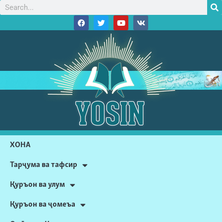
ХОНА
Тарҷума ва тафсир
Қуръон ва улум
Қуръон ва ҷомеъа