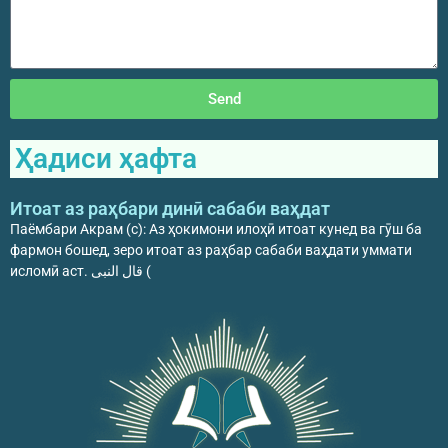
Send
Ҳадиси ҳафта
Итоат аз раҳбари динӣ сабаби ваҳдат
Паёмбари Акрам (с): Аз ҳокимони илоҳӣ итоат кунед ва гӯш ба
фармон бошед, зеро итоат аз раҳбар сабаби ваҳдати уммати
исломӣ аст. قال النبی (