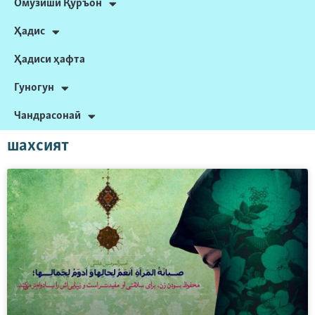
Омӯзиши Қуръон
Ҳадис
Ҳадиси ҳафта
Гуногун
Чандрасонаӣ
шахсият