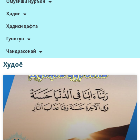
Омӯзиши Қуръон
Ҳадис
Ҳадиси ҳафта
Гуногун
Чандрасонаӣ
Худоё