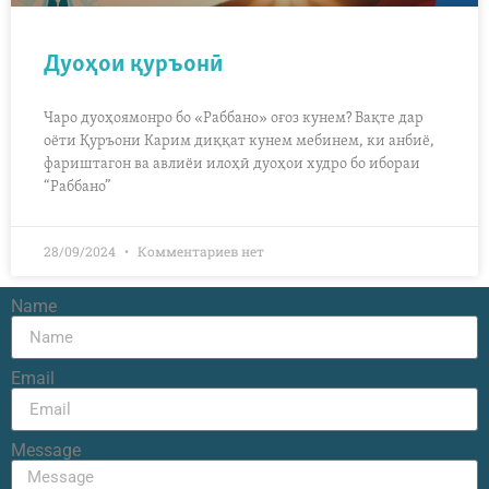
Дуоҳои қуръонӣ
Чаро дуоҳоямонро бо «Раббано» оғоз кунем? Вақте дар
оёти Қуръони Карим диққат кунем мебинем, ки анбиё,
фариштагон ва авлиёи илоҳӣ дуоҳои худро бо ибораи
“Раббано”
28/09/2024
Комментариев нет
Name
Email
Message