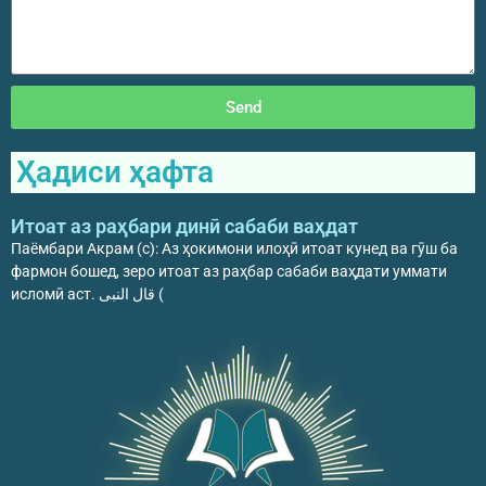
Send
Ҳадиси ҳафта
Итоат аз раҳбари динӣ сабаби ваҳдат
Паёмбари Акрам (с): Аз ҳокимони илоҳӣ итоат кунед ва гӯш ба
фармон бошед, зеро итоат аз раҳбар сабаби ваҳдати уммати
исломӣ аст. قال النبی (