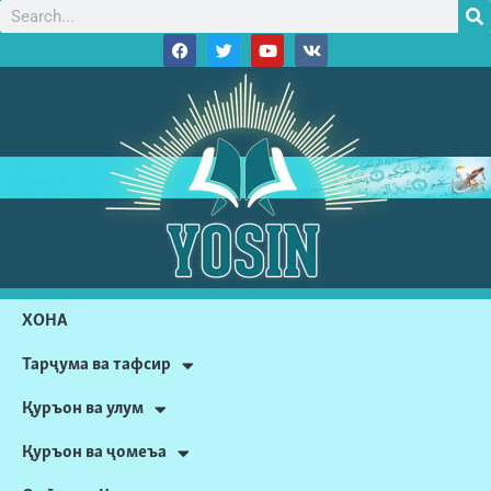
ХОНА
Тарҷума ва тафсир
Қуръон ва улум
Қуръон ва ҷомеъа