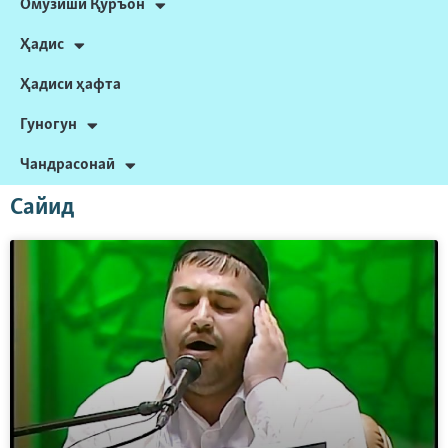
Омӯзиши Қуръон
Ҳадис
Ҳадиси ҳафта
Гуногун
Чандрасонаӣ
Сайид