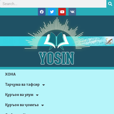
ХОНА
Тарҷума ва тафсир
Қуръон ва улум
Қуръон ва ҷомеъа