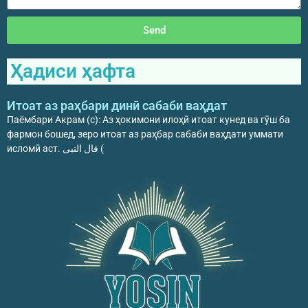
Send
Ҳадиси ҳафта
Итоат аз раҳбари динӣ сабаби ваҳдат
Паёмбари Акрам (с): Аз ҳокимони илоҳӣ итоат кунед ва гӯш ба
фармон бошед, зеро итоат аз раҳбар сабаби ваҳдати уммати
исломӣ аст. قال النبی (