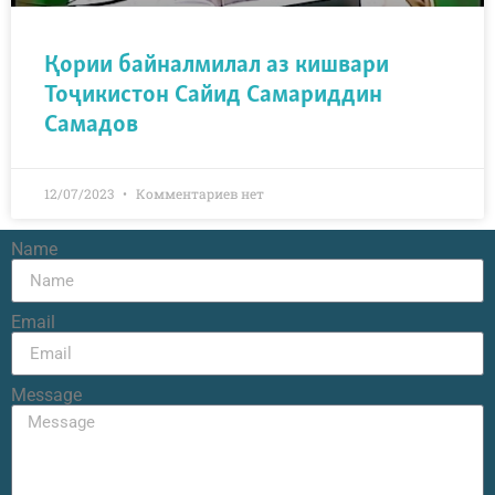
Қории байналмилал аз кишвари
Тоҷикистон Сайид Самариддин
Самадов
12/07/2023
Комментариев нет
Name
Email
Message