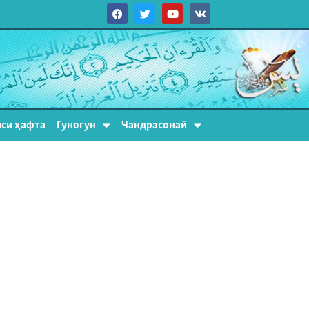
си ҳафта
Гуногун
Чандрасонаӣ