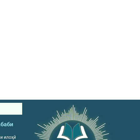
абаби
ни илоҳӣ