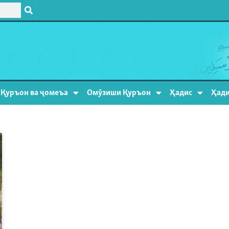
Қуръон ва ҷомеъа
Омӯзиши Қуръон
Ҳадис
Ҳади