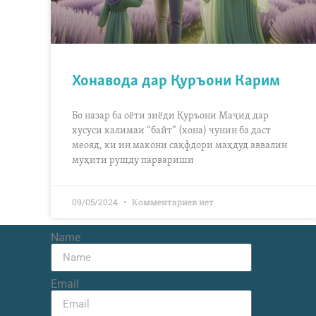
Хонавода дар Қуръони Карим
Бо назар ба оёти зиёди Қуръони Маҷид дар
хусуси калимаи “байт” (хона) чунин ба даст
меояд, ки ин макони сақфдори маҳдуд аввалин
муҳити рушду парвариши
09/05/2024
Комментариев нет
Name
Email