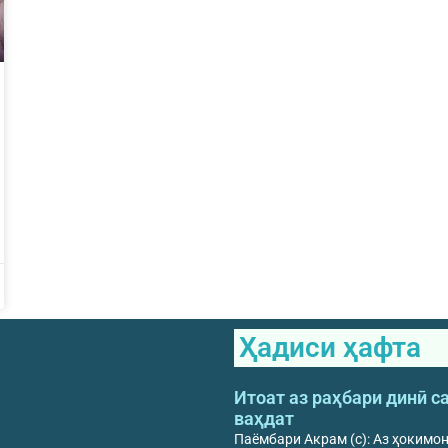
Ҳадиси ҳафта
Итоат аз раҳбари динӣ с
ваҳдат
Паёмбари Акрам (с): Аз ҳокимо