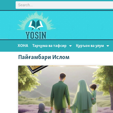
ХОНА
Тарҷума ва тафсир
Қуръон ва улум
Пайғамбари Ислом