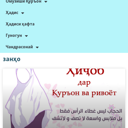
Омӯзиши Қуръон
Ҳадис
Ҳадиси ҳафта
Гуногун
Чандрасонаӣ
занҳо