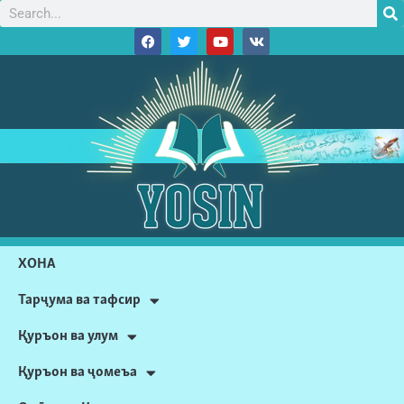
ХОНА
Тарҷума ва тафсир
Қуръон ва улум
Қуръон ва ҷомеъа