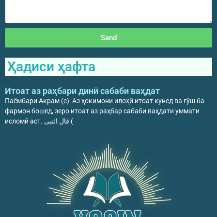
Send
Ҳадиси ҳафта
Итоат аз раҳбари динӣ сабаби ваҳдат
Паёмбари Акрам (с): Аз ҳокимони илоҳӣ итоат кунед ва гӯш ба
фармон бошед, зеро итоат аз раҳбар сабаби ваҳдати уммати
исломӣ аст. قال النبی (