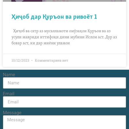
Ҳиҷоб дар Қуръон ва ривоёт 1
Ҳиҷоб ва сатр аз мусалламоти омӯзаҳои Қуръон ва аз
усули мавриди иттифоқи дини мубини Ислом аст. Дур аз
бовар аст, ки дар миёни уламои
10/12/2023
Комментариев нет
Name
Email
Message