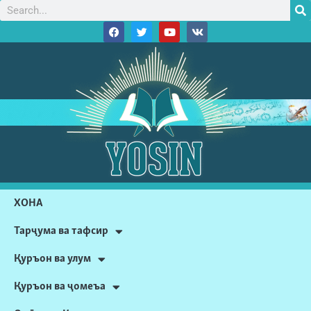
ХОНА
Тарҷума ва тафсир
Қуръон ва улум
Қуръон ва ҷомеъа