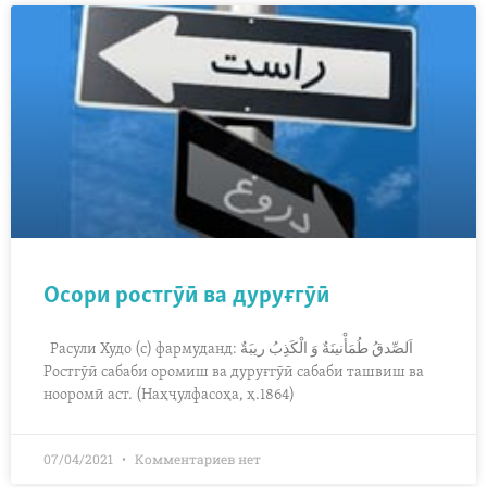
Осори ростгӯӣ ва дуруғгӯӣ
Расули Худо (с) фармуданд: اَلصِّدقُ طُمَأْنينَةٌ وَ الْكَذِبُ ريبَةٌ
Ростгӯӣ сабаби оромиш ва дуруғгӯӣ сабаби ташвиш ва
нооромӣ аст. (Наҳҷулфасоҳа, ҳ.1864)
07/04/2021
Комментариев нет