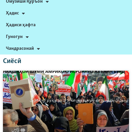
Омӯзиши Қуръон
Ҳадис
Ҳадиси ҳафта
Гуногун
Чандрасонаӣ
Сиёсӣ