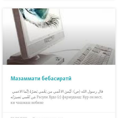
Мазаммати бебасиратӣ
قال رسول الله (ص): لَيْسَ الاعْمي من يَعْمي بَصَرُهُ اِنَّما الاعمي
مَن تُعْمي بَصيرَتُه Расули Худо (с) фармуданд: Кур он нест,
ки чашмаш нобино