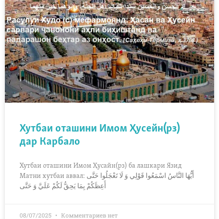
Хутбаи оташини Имом Ҳусейн(рз)
дар Карбало
Хутбаи оташини Имом Ҳусайн(рз) ба лашкари Язид
Матни хутбаи аввал: أَيُّهَا النَّاسُ اسْمَعُوا قَوْلِي وَ لَا تَعْجَلُوا حَتَّى
أَعِظَكُمْ بِمَا يَحِقُّ لَكُمْ عَلَيَّ وَ حَتَّى
08/07/2025
Комментариев нет