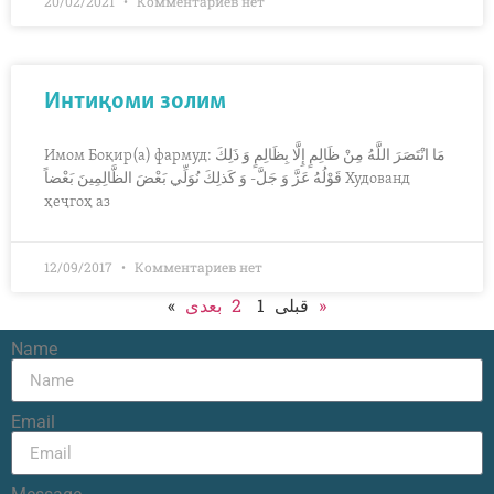
20/02/2021
Комментариев нет
Интиқоми золим
Имом Боқир(а) фармуд: مَا انْتَصَرَ اللَّهُ مِنْ ظَالِمٍ إِلَّا بِظَالِمٍ وَ ذَلِكَ
قَوْلُهُ عَزَّ وَ جَلَّ- وَ كَذلِكَ نُوَلِّي بَعْضَ الظَّالِمِينَ بَعْضاً Худованд
ҳеҷгоҳ аз
12/09/2017
Комментариев нет
2
1
« قبلی
بعدی »
Name
Email