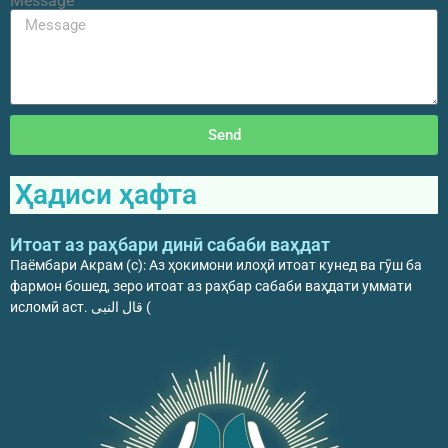
Message
Send
Ҳадиси ҳафта
Итоат аз раҳбари динӣ сабаби ваҳдат
Паёмбари Акрам (с): Аз ҳокимони илоҳӣ итоат кунед ва гӯш ба
фармон бошед, зеро итоат аз раҳбар сабаби ваҳдати уммати
исломӣ аст. قال النبی (