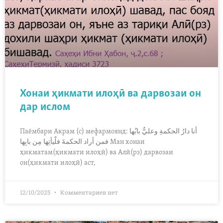
Хонаи ҳикмати илоҳӣ ва дарвозаи он
дар ислом
Паёмбари Акрам (с) мефармоянд: أنا دارُ الحكمةِ وعليٌّ بابُها
فمن أراد الحكمةَ فلْيأتِها مِن بابِها Ман хонаи
ҳикматам(ҳикмати илоҳӣ) ва Алӣ(рз) дарвозаи
он(ҳикмати илоҳӣ) аст,
12/10/2025
Комментариев нет