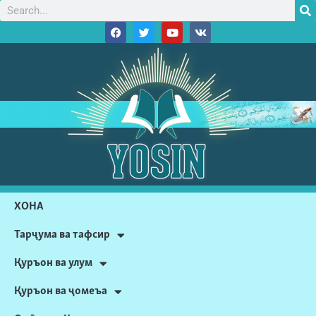
ХОНА
Тарҷума ва тафсир
Қуръон ва улум
Қуръон ва ҷомеъа