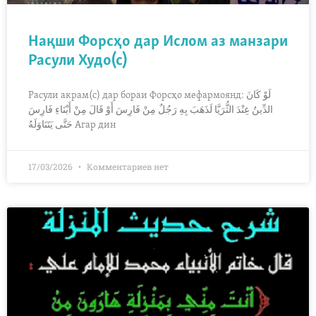
Нақши Форсҳо дар Ислом аз манзари
Расули Худо(с)
Расули акрам(с) дар бораи Форсҳо мефармоянд: ‏لَوْ كَانَ
الدِّينُ عِنْدَ ‏الثُّرَيَّا‏ ‏لَذَهَبَ بِهِ رَجُلٌ مِنْ فَارِسَ ‏أَوْ قَالَ مِنْ أَبْنَاءِ فَارِسَ
‏حَتَّى يَتَنَاوَلَهُ Агар дин
17/03/2026
Комментариев нет