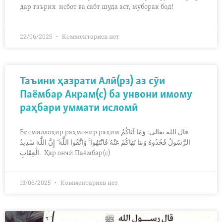
дар таърих исбот ва сабт шуда аст, муборак бод!
22/06/2025
Комментариев нет
Таъини ҳазрати Алӣ(рз) аз сӯи
Паёмбар Акрам(с) ба унвони имому
раҳбари уммати исломӣ
Бисмиллоҳир раҳмонир раҳим قال الله نعالی: وَمَا آتَاكُمُ
الرَّسُولُ فَخُذُوهُ وَمَا نَهَاكُمْ عَنْهُ فَانْتَهُوا ۚ وَاتَّقُوا اللَّهَ ۖ إِنَّ اللَّهَ شَدِيدُ
الْعِقَابِ. Ҳар ончӣ Паёмбар(с)
13/06/2025
Комментариев нет