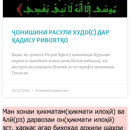
ҶОНИШИНИ РАСУЛИ ХУДО(С) ДАР
ҲАДИСУ РИВОЯТҲО
Ҳадис ва суннати Расули Худо(с) ҳамонанди Қуръони
карим аз манобеъи аслии дини Ислом мебошад, ки
дастурот ва қонунҳои Исломӣ аз он гирифта мешаванд.
Таъин ва
25/12/2025
Комментариев нет