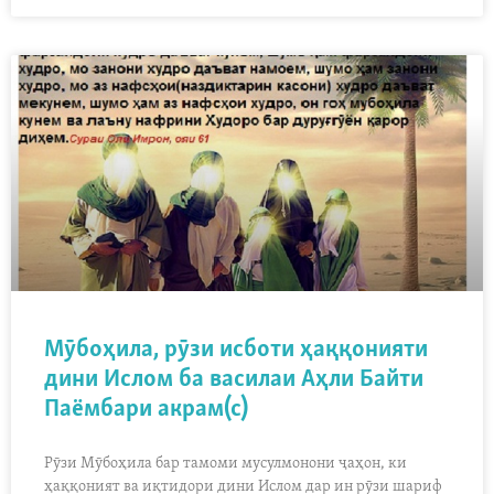
Мӯбоҳила, рӯзи исботи ҳаққонияти
дини Ислом ба василаи Аҳли Байти
Паёмбари акрам(с)
Рӯзи Мӯбоҳила бар тамоми мусулмонони ҷаҳон, ки
ҳаққоният ва иқтидори дини Ислом дар ин рӯзи шариф