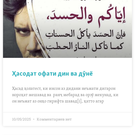
Ҳасодат офати дин ва дӯнё
Ҳасад ҳолатест, ки инсон аз дидани неъмати дигарон
нороҳат мешавад ва ранҷ мебарад ва орзӯ мекунад, ки
он неъмат аз онҳо гирифта шавад[1], ҳатто агар
10/05/2025
Комментариев нет