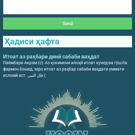
Send
Ҳадиси ҳафта
Итоат аз раҳбари динӣ сабаби ваҳдат
Паёмбари Акрам (с): Аз ҳокимони илоҳӣ итоат кунед ва гӯш ба
фармон бошед, зеро итоат аз раҳбар сабаби ваҳдати уммати
исломӣ аст. قال النبی (