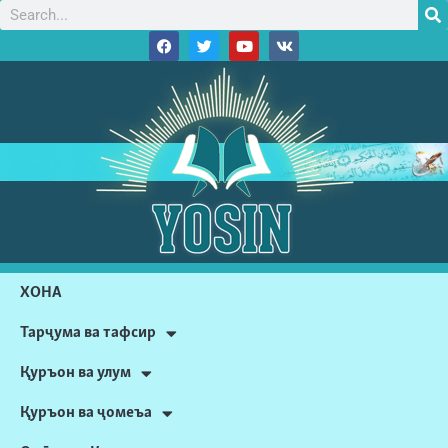
ХОНА
Тарҷума ва тафсир
Қуръон ва улум
Қуръон ва ҷомеъа