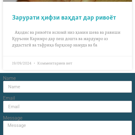
Зарурати ҳифзи ваҳдат дар ривоёт
Аҳодис ва ривоёти исломӣ низ ҳамин шева ва равиши
Қуръони Каримро дар пеш дошта ва мардумро аз
дудастагӣ ва тафриқа барҳазар намуда ва ба
19/09/2024
Комментариев нет
Name
Email
Message