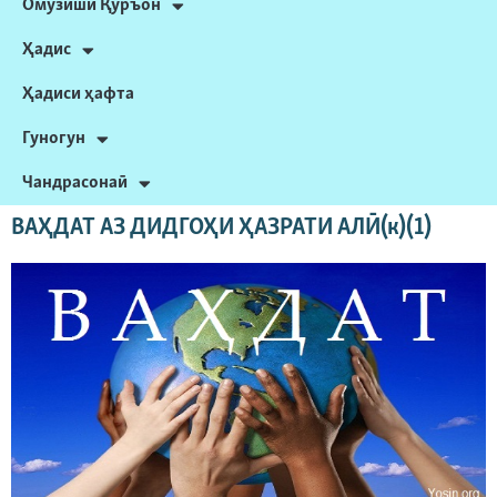
Омӯзиши Қуръон
Ҳадис
Ҳадиси ҳафта
Гуногун
Чандрасонаӣ
ВАҲДАТ АЗ ДИДГОҲИ ҲАЗРАТИ АЛӢ(к)(1)