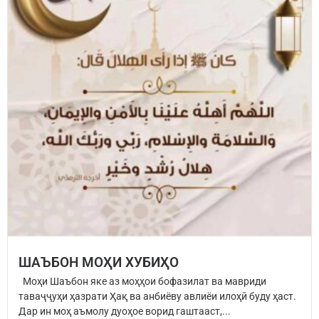
ШАЪБОН МОҲИ ХУБИҲО
Моҳи Шаъбон яке аз моҳҳои бофазилат ва мавриди
таваҷҷуҳи ҳазрати Ҳақ ва анбиёву авлиёи илоҳӣ буду ҳаст.
Дар ин моҳ аъмолу дуоҳое ворид гаштааст,...