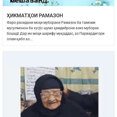
ҲИКМАТҲОИ РАМАЗОН
Фаро расидани моҳи мубораки Рамазон ба тамоми
мусулмонон ба хусӯс шумо ҳамдиёрони азиз муборак
бошад! Дар ин моҳи шарифу муқаддас, аз Парвардигори
олам қабл аз...