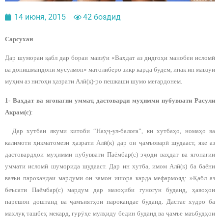
14 июня, 2015
42 боздид
Сарсухан
Дар шумораи қабл дар бораи мавзӯи «Ваҳдат аз дидгоҳи манобеи исломӣ
ва донишмандони мусулмон» матолиберо зикр карда будем, инак ин мавзӯи
муҳим аз нигоҳи ҳазрати Алӣ(к)-ро пешкаши шумо мегардонем.
1- Ваҳдат ва ягонагии уммат, дастоварди муҳимми нубуввати Расули
Акрам(с)
:
Дар хутбаи якуми китоби “Наҳҷ-ул-балоға”, ки хутбаҳо, номаҳо ва
калимоти ҳикматомези ҳазрати Алӣ(к) дар он ҷамъоварӣ шудааст, яке аз
дастовардҳои муҳимми нубуввати Паёмбар(с) эҷоди ваҳдат ва ягонагии
уммати исломӣ шуморида шудааст. Дар ин хутба, имом Алӣ(к) ба баёни
вазъи парокандаи мардуми он замон ишора карда мефармояд: »Қабл аз
беъсати Паёмбар(с) мардум дар мазоҳиби гуногун буданд, ҳавоҳои
парешон доштанд ва ҷамъиятҳои парокандае буданд. Дастае худро ба
махлуқ ташбеҳ мекард, гурӯҳе мулҳиду бедин буданд ва ҷамъе маъбудҳои