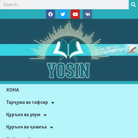
ХОНА
Тарҷума ва тафсир
Қуръон ва улум
Қуръон ва ҷомеъа