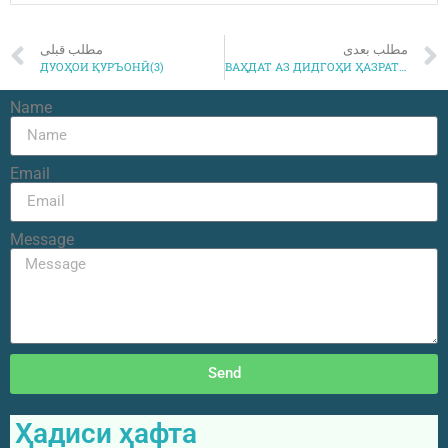
مطلب بعدی
مطلب قبلی
ДУОҲОИ ҚУРЪОНӢ(3)
ВАҲДАТ АЗ ДИДГОҲИ ҲАЗРАТИ АЛӢ(к)(2)
Name
Email
Message
Send
Ҳадиси ҳафта