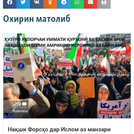
Охирин матолиб
Нақши Форсҳо дар Ислом аз манзари