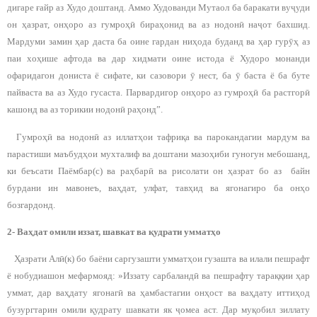
дигаре ғайр аз Худо доштанд. Аммо Худованди Мутаол ба баракати вуҷуди
он ҳазрат, онҳоро аз гумроҳӣ бираҳонид ва аз нодонӣ наҷот бахшид.
Мардуми замин ҳар даста ба оине гардан ниҳода буданд ва ҳар гурӯҳ аз
паи хоҳише афтода ва дар хидмати оине истода ё Худоро монанди
офаридагон дониста ё сифате, ки сазовори ӯ нест, ба ӯ баста ё ба буте
пайваста ва аз Худо гусаста. Парвардигор онҳоро аз гумроҳӣ ба растгорӣ
кашонд ва аз торикии нодонӣ раҳонд”.
Гумроҳӣ ва нодонӣ аз иллатҳои тафриқа ва парокандагии мардум ва
парастиши маъбудҳои мухталиф ва доштани мазоҳиби гуногун мебошанд,
ки беъсати Паёмбар(с) ва раҳбарӣ ва рисолати он ҳазрат бо аз байн
бурдани ин мавонеъ, ваҳдат, улфат, тавҳид ва ягонагиро ба онҳо
бозгардонд.
2- Ваҳдат омили иззат, шавкат ва қудрати умматҳо
Ҳазрати Алӣ(к) бо баёни саргузашти умматҳои гузашта ва илали пешрафт
ё нобудиашон мефармояд: »Иззату сарбаландӣ ва пешрафту тараққии ҳар
уммат, дар ваҳдату ягонагӣ ва ҳамбастагии онҳост ва ваҳдату иттиҳод
бузургтарин омили қудрату шавкати як ҷомеа аст. Дар муқобил зиллату