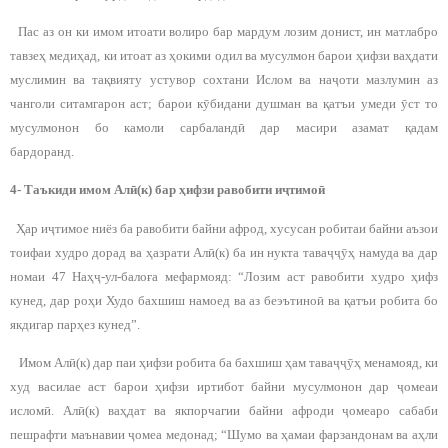
Пас аз он ки имом итоати волиро бар мардум лозим донист, ин матлабро
тавзеҳ медиҳад, ки итоат аз ҳокими одил ва мусулмон барои ҳифзи ваҳдати
муслимин ва тақвияту устувор сохтани Ислом ва наҷоти мазлумин аз
чанголи ситамгарон аст; барои кӯбидани душман ва қатъи умеди ӯст то
мусулмонон бо камоли сарбаландӣ дар масири азамат қадам
бардоранд.
4- Таъкиди имом Алӣ(к) бар ҳифзи равобити иҷтимоӣ
Ҳар иҷтимое ниёз ба равобити байни афрод, хусусан робитаи байни аъзои
тоифаи худро дорад ва ҳазрати Алӣ(к) ба ин нукта таваҷҷӯҳ намуда ва дар
номаи 47 Наҳҷ-ул-балоға мефармояд: “Лозим аст равобити худро ҳифз
кунед, дар роҳи Худо бахшиш намоед ва аз беэътиноӣ ва қатъи робита бо
якдигар парҳез кунед”.
Имом Алӣ(к) дар паи ҳифзи робита ба бахшиш ҳам таваҷҷӯҳ менамояд, ки
худ василае аст барои ҳифзи иртибот байни мусулмонон дар ҷомеаи
исломӣ. Алӣ(к) ваҳдат ва якпорчагии байни афроди ҷомеаро сабаби
пешрафти маънавии ҷомеа медонад; “Шумо ва ҳамаи фарзандонам ва аҳли