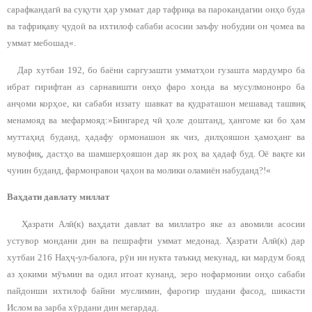
сарафкандагӣ ва суқути ҳар уммат дар тафриқа ва парокандагии онҳо буда
ва тафриқаву ҷудоӣ ва ихтилоф сабаби асосии заъфу нобудии он ҷомеа ва
уммат мебошад«.
Дар хутбаи 192, бо баёни саргузашти умматҳои гузашта мардумро ба
ибрат гирифтан аз сарнавишти онҳо фаро хонда ва мусулмононро ба
анҷоми корҳое, ки сабаби иззату шавкат ва қудраташон мешавад ташвиқ
менамояд ва мефармояд:»Бингаред чӣ ҳоле доштанд, ҳангоме ки бо ҳам
муттаҳид буданд, ҳадафу ормонашон як чиз, дилҳояшон ҳамоҳанг ва
мувофиқ, дастҳо ва шамшерҳояшон дар як роҳ ва ҳадаф буд. Оё вақте ки
чунин буданд, фармонравои ҷаҳон ва молики оламиён набуданд?!«
Ваҳдати давлату миллат
Ҳазрати Алӣ(к) ваҳдати давлат ва миллатро яке аз авомили асосии
устувор мондани дин ва пешрафти уммат медонад. Ҳазрати Алӣ(к) дар
хутбаи 216 Наҳҷ-ул-балоға, рӯи ин нукта таъкид мекунад, ки мардум бояд
аз ҳокими мӯъмин ва одил итоат кунанд, зеро нофармонии онҳо сабаби
пайдоиши ихтилоф байни муслимин, фарогир шудани фасод, шикасти
Ислом ва зарба хӯрдани дин мегардад.