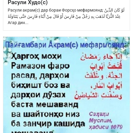
Расули Худо(с)
Расули акрам(с) дар бораи Форсҳо мефармоянд: ‏لَوْ كَانَ الدِّينُ
عِنْدَ ‏الثُّرَيَّا‏ ‏لَذَهَبَ بِهِ رَجُلٌ مِنْ فَارِسَ ‏أَوْ قَالَ مِنْ أَبْنَاءِ فَارِسَ ‏حَتَّى يَتَنَاوَلَهُ
Агар дин...