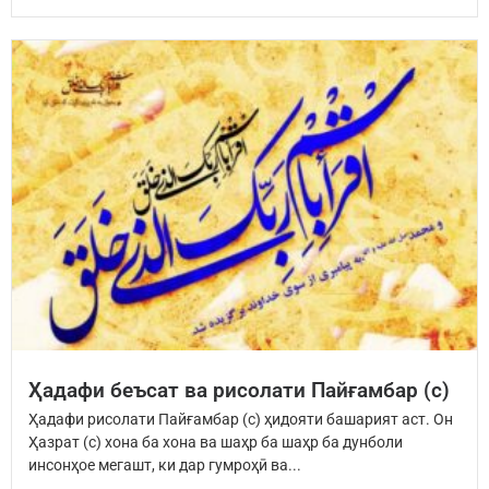
Ҳадафи беъсат ва рисолати Пайғамбар (с)
Ҳадафи рисолати Пайғамбар (с) ҳидояти башарият аст. Он
Ҳазрат (с) хона ба хона ва шаҳр ба шаҳр ба дунболи
инсонҳое мегашт, ки дар гумроҳӣ ва...