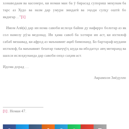
хонаводаам ва касонеро, ки номаи ман ба ӯ бирасад супориш мекунам ба
тарс аз Худо ва назм дар умури зиндагӣ ва эҷоди сулҳу оштӣ бо
якдигар…”
[1]
Имом Алӣ(к) дар ин нома савоби ислоҳи байни ду нафарро болотар аз як
сол намозу рӯза медонад. Ин ҳама савоб ба хотири ин аст, ки ихтилоф
сабаб мешавад, ки афрод аз маънавият ақиб бимонанд. Бо бартараф шудани
ихтилоф, ба маънавият бештар таваҷҷӯҳ шуда ва ибодатҳо авҷ мегиранд ва
шахси ислоҳкунанда дар савоби онҳо саҳим аст.
Идома дорад …
Акрамхон Зиёдулло
[1]
. Номаи 47.