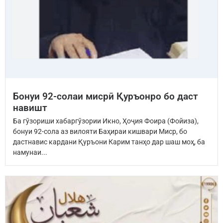
Бонуи 92-солаи мисрӣ Қуръонро бо даст
навишт
Ба гӯзориши хабаргӯзории Икно, Ҳоҷия Фоира (Фойиза),
бонуи 92-сола аз вилояти Баҳираи кишвари Миср, бо
дастнавис кардани Қуръони Карим танҳо дар шаш моҳ, ба
намунаи...