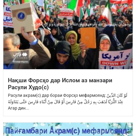
Нақши Форсҳо дар Ислом аз манзари
Расули Худо(с)
Расули акрам(с) дар бораи Форсҳо мефармоянд: ‏لَوْ كَانَ الدِّينُ
عِنْدَ ‏الثُّرَيَّا‏ ‏لَذَهَبَ بِهِ رَجُلٌ مِنْ فَارِسَ ‏أَوْ قَالَ مِنْ أَبْنَاءِ فَارِسَ ‏حَتَّى يَتَنَاوَلَهُ
Агар дин...