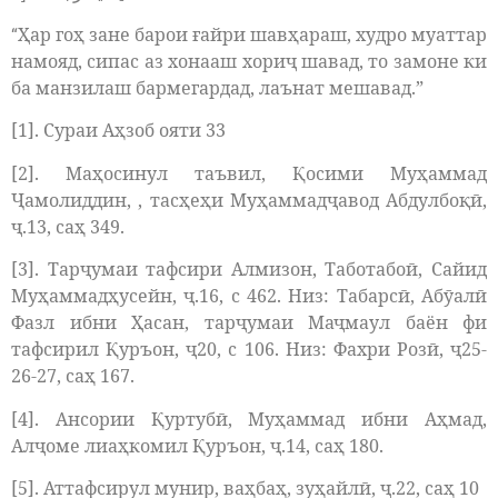
Ҳар гоҳ зане барои ғайри шавҳараш, худро муаттар
“
намояд, сипас аз хонааш хориҷ шавад, то замоне ки
ба манзилаш бармегардад, лаънат мешавад.”
[1]. Сураи Аҳзоб ояти 33
[2]. Маҳосинул таъвил, Қосими Муҳаммад
Ҷамолиддин, , тасҳеҳи Муҳаммадҷавод Абдулбоқӣ,
ҷ.13, саҳ 349.
[3]. Тарҷумаи тафсири Алмизон, Таботабоӣ, Сайид
Муҳаммадҳусейн, ҷ.16, с 462. Низ: Табарсӣ, Абӯалӣ
Фазл ибни Ҳасан, тарҷумаи Маҷмаул баён фи
тафсирил Қуръон, ҷ20, с 106. Низ: Фахри Розӣ, ҷ25-
26-27, саҳ 167.
[4]. Ансории Қуртубӣ, Муҳаммад ибни Аҳмад,
Алҷоме лиаҳкомил Қуръон, ҷ.14, саҳ 180.
[5]. Аттафсирул мунир, ваҳбаҳ, зуҳайлӣ, ҷ.22, саҳ 10