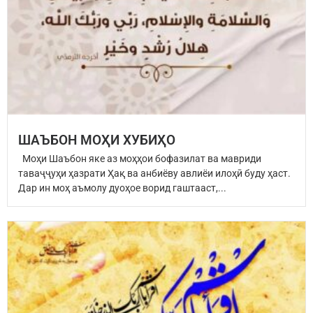
ШАЪБОН МОҲИ ХУБИҲО
Моҳи Шаъбон яке аз моҳҳои бофазилат ва мавриди
таваҷҷуҳи ҳазрати Ҳақ ва анбиёву авлиёи илоҳӣ буду ҳаст.
Дар ин моҳ аъмолу дуоҳое ворид гаштааст,...