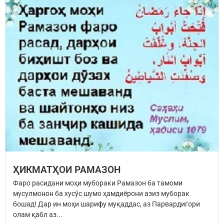
ҲИКМАТҲОИ РАМАЗОН
Фаро расидани моҳи мубораки Рамазон ба тамоми
мусулмонон ба хусӯс шумо ҳамдиёрони азиз муборак
бошад! Дар ин моҳи шарифу муқаддас, аз Парвардигори
олам қабл аз...