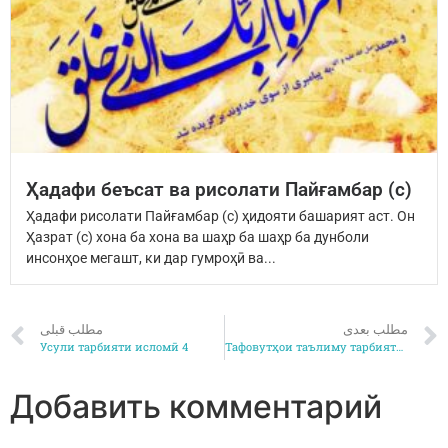
Ҳадафи беъсат ва рисолати Пайғамбар (с)
Ҳадафи рисолати Пайғамбар (с) ҳидояти башарият аст. Он
Ҳазрат (с) хона ба хона ва шаҳр ба шаҳр ба дунболи
инсонҳое мегашт, ки дар гумроҳӣ ва...
مطلب بعدی
مطلب قبلی
Усули тарбияти исломӣ 4
Тафовутҳои таълиму тарбияти динӣ бо ғайри динӣ1
Добавить комментарий