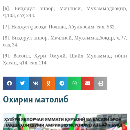
[6]. Биҳорул анвор, Маҷлисӣ, Муҳаммадбоқир,
ҷ.103, саҳ 243.
[7]. Наҳҷул фасоҳа, Поянда, Абулкосим, саҳ. 562.
[8]. Биҳорул анвор, Маҷлисӣ, Муҳаммадбоқир, ҷ.77,
саҳ 34.
[9]. Васоил, Ҳури Омулӣ, Шайх Муҳаммад ибни
Ҳасан, ҷ14, саҳ 114
Охирин матолиб