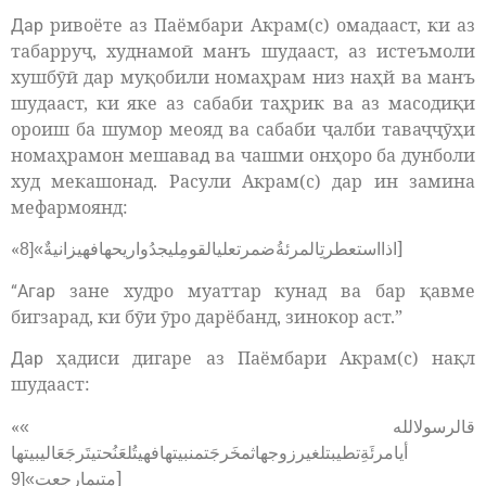
ривоёте аз Паёмбари Акрам(с) омадааст, ки аз
Дар
табарруҷ, худнамоӣ манъ шудааст, аз истеъмоли
хушбӯӣ дар муқобили номаҳрам низ наҳй ва манъ
шудааст, ки яке аз сабаби таҳрик ва аз масодиқи
ороиш ба шумор меояд ва сабаби ҷалби таваҷҷӯҳи
номаҳрамон мешава
ва чашми онҳоро ба дунболи
д
худ мекашонад. Расули Акрам(с) дар ин замина
мефармоянд:
«
]
اذااستعطرتِالمرئةُضمرتعليالقومِليجدُواريحهافهيزانيةٌ»[8
зане худро муаттар кунад ва бар қавме
“Агар
бигзарад, ки бӯи ӯро дарёбанд, зинокор аст.”
ҳадиси дигаре аз Паёмбари Акрам(с) нақл
Дар
шудааст:
«
قالرسولالله »
أيامرئَةِتطيبتلغيرزوجهاثمخَرجَتمنبيتهافهيتُلعَنُحتيتَرجَعَاليبيتها
]
متيمارجعت»[9