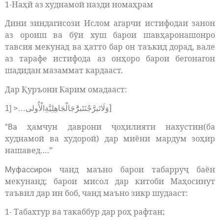
1-Наҳй аз худнамоӣ назди номаҳрам
Дини зиндагисози Ислом агарчи истифодаи занон
аз ороиш ва бӯи хуш барои шавҳаронашонро
тавсия мекунад ва ҳатто бар он таъкид дорад, вале
аз тарафе истифода аз онҳоро барои бегонагон
шадидан мазаммат кардааст.
Дар Қуръони Карим омадааст:
]
وَلَاتَبرََّجْنَتَبرَُّجَالْجَاهِلِيَّةِالْأُولى…< [1
ҳамчун даврони ҷоҳилияти нахустин(ба
“Ва
худнамоӣ ва худороӣ) дар миёни мардум зоҳир
нашавед….”
чанд маъно барои табарруҷ баён
Муфассирон
мекунанд; барои мисол дар китоби Маҳосинут
таъвил дар ин боб, чанд маъно зикр шудааст:
1- Табахтур ва такаббур дар роҳ рафтан;