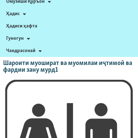
Омӯзиши Қуръон
Ҳадис
Ҳадиси ҳафта
Гуногун
Чандрасонаӣ
Шароити муошират ва муомилаи иҷтимоӣ ва
фардии зану мурд1