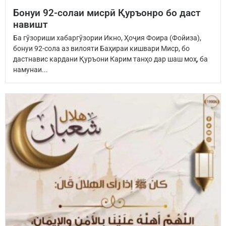
Бонуи 92-солаи мисрӣ Қуръонро бо даст
навишт
Ба гӯзориши хабаргӯзории Икно, Ҳоҷия Фоира (Фойиза),
бонуи 92-сола аз вилояти Баҳираи кишвари Миср, бо
дастнавис кардани Қуръони Карим танҳо дар шаш моҳ, ба
намунаи...