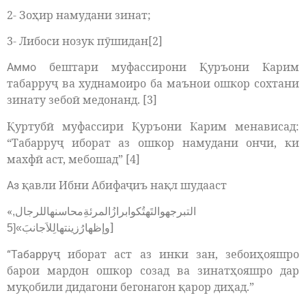
2- Зоҳир намудани зинат;
3- Либоси нозук пӯшидан[2]
бештари муфассирони Қуръони Карим
Аммо
табарруҷ ва худнамоиро ба маънои ошкор сохтани
зинату зебоӣ медонанд. [3]
Қуртубӣ муфассири Қуръони Карим менависад:
“Табарруҷ иборат аз ошкор намудани ончи, ки
махфӣ аст, мебошад” [4]
қавли Ибни Абифаҷиъ нақл шудааст
Аз
«
التبرجهوالتَهتُکوابرازُالمرئةِمحاسنهاللرجال,
]
وإظهارُزينتهالِلاَجانبَ»[5
ҷ иборат аст аз инки зан, зебоиҳояшро
“Табарру
барои мардон ошкор созад ва зинатҳояшро дар
муқобили дидагони бегонагон қарор диҳад.”