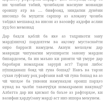
ин ҷозибаи табиӣ, ҷозибаҳои маснуие монанди
ороишу атр ва …. бияфзояд, зиндагии дунёии
инсонҳо ба муҳити саршор аз алоқаву ҷозиба
табдил мешавад ва инсон аз вазоифу аҳдофи аслии
худ боз мемонад
Дар баҳси қаблӣ ба яке аз таҳрикоти зану
мард(нигоҳ) пардохтем ва ақсому мустаснаёти
онро баррасӣ намудем. Акнун мехоҳем дар
мавриди чигунагии муоширати занону мардон
бипардозем, ба ин маъно ки риояти чӣ умуре дар
баробари номаҳрам зарурӣ аст? Тарзи либос
пӯшиданаш бояд чӣ гуна бошад? Навъ ва тарзи
сухан гуфтану роҳ рафтани вай чӣ гуна бошад ва аз
чӣ чизҳое ба унвони намунаҳои ороиш парҳез
кунад ва ҷалби таваҷҷӯҳи номаҳрамон накунад?
Албатта дар ин қисмат ба баъзе аз рафторҳое, ки
вазифаи ҳарду(зану мард) аст низ ишора мекунем.