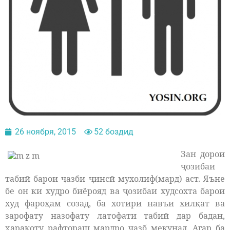
26 ноября, 2015
52 боздид
Зан дорои
ҷозибаи
табиӣ барои ҷазби ҷинсӣ мухолиф(мард) аст. Яъне
бе он ки худро биёрояд ва ҷозибаи худсохта барои
худ фароҳам созад, ба хотири навъи хилқат ва
зарофату назофату латофати табиӣ дар бадан,
ҳаракоту рафтораш мардро ҷазб мекунад.
Агар ба