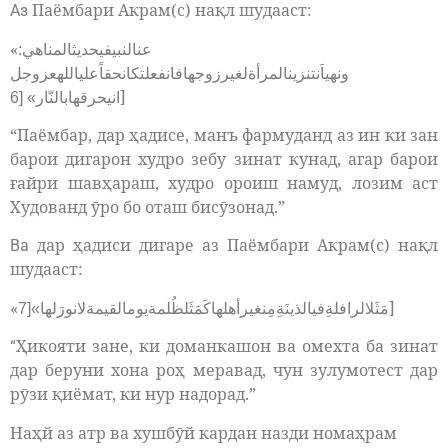
Паёмбари Акрам(с) нақл шудааст:
Аз
«
عنالنبيفيحديثالمناهي:
ونهياَنتنزينالمرأةلغيرزوجهافانفعلتکانحقاًعلياللهعزوجل
]
انيحرقهابالنّار» [6
“Паёмбар, дар ҳадисе, манъ фармуданд аз ин ки зан
барои дигарон худро зебу зинат кунад, агар барои
ғайри шавҳараш, худро ороиш намуд, лозим аст
Худованд ӯро бо оташ бисӯзонад.”
дар ҳадиси дигаре аз Паёмбари Акрам(с) нақл
Ва
шудааст:
«
]
مَثَلالرافلةِفيالذينَةِمِنغيرأهلهاکَمَثَلظُلمةيومالقيمةلانورَلها»[7
Ҳикояти зане, ки доманкашон ва омехта ба зинат
“
дар беруни хона роҳ меравад, чун зулумотест дар
рӯзи қиёмат, ки нур надорад.”
Наҳй аз атр ва хушбӯй кардан назди номаҳрам