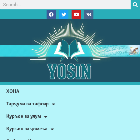
ХОНА
Тарҷума ва тафсир
Қуръон ва улум
Қуръон ва ҷомеъа